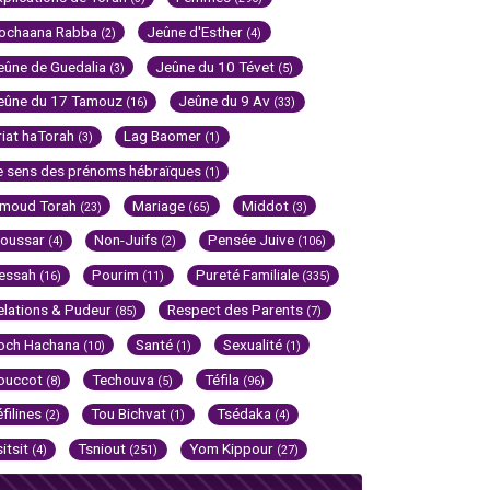
ochaana Rabba
Jeûne d'Esther
(2)
(4)
eûne de Guedalia
Jeûne du 10 Tévet
(3)
(5)
eûne du 17 Tamouz
Jeûne du 9 Av
(16)
(33)
riat haTorah
Lag Baomer
(3)
(1)
e sens des prénoms hébraïques
(1)
imoud Torah
Mariage
Middot
(23)
(65)
(3)
oussar
Non-Juifs
Pensée Juive
(4)
(2)
(106)
essah
Pourim
Pureté Familiale
(16)
(11)
(335)
elations & Pudeur
Respect des Parents
(85)
(7)
och Hachana
Santé
Sexualité
(10)
(1)
(1)
ouccot
Techouva
Téfila
(8)
(5)
(96)
éfilines
Tou Bichvat
Tsédaka
(2)
(1)
(4)
sitsit
Tsniout
Yom Kippour
(4)
(251)
(27)