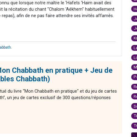
connu que lorsque notre maître le 'Hafets 'Haim avait des
H
ait la récitation du chant "Chalom 'Aékhem" habituellement
e repas), afin de ne pas faire attendre ses invités affamés.
J
J
K
habbath
.
L
L
M
on Chabbath en pratique + Jeu de
P
ables Chabbath)
R
tué du livre “Mon Chabbath en pratique“ et du jeu de cartes
R
th”, un jeu de cartes exclusif de 300 questions/réponses
S
T
T