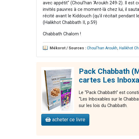
avec appétit" (Choul'han 'Aroukh 249-2). Il est 
invités pauvres à ce moment-là chez lui, il saut
récité avant le Kiddouch (qu'il récitait pendant l
(Halikhot Chabbath II, p.59)
Chabbath Chalom !
Mékorot / Sources :
Choul'han Aroukh
,
Halikhot C
Pack Chabbath (M
cartes Les Inbox
Le “Pack Chabbath” est consti
“Les Inboxables sur le Chabba
sur les lois du Chabbath.
acheter ce livre