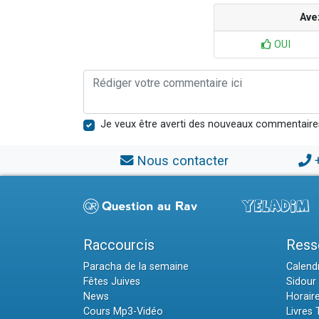
Ave
OUI
Je veux être averti des nouveaux commentaire
Nous contacter
Raccourcis
Ress
Paracha de la semaine
Calendr
Fêtes Juives
Sidour 
News
Horair
Cours Mp3-Vidéo
Livres