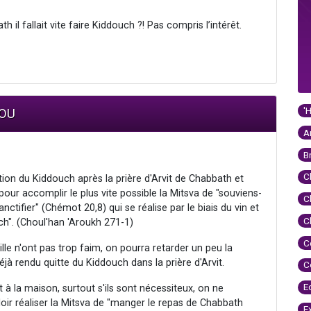
h il fallait vite faire Kiddouch ?! Pas compris l’intérêt.
'
MOU
A
B
C
tation du Kiddouch après la prière d'Arvit de Chabbath et
r accomplir le plus vite possible la Mitsva de "souviens-
C
nctifier" (Chémot 20,8) qui se réalise par le biais du vin et
C
h". (Choul'han 'Aroukh 271-1)
C
lle n'ont pas trop faim, on pourra retarder un peu la
jà rendu quitte du Kiddouch dans la prière d'Arvit.
C
E
t à la maison, surtout s'ils sont nécessiteux, on ne
oir réaliser la Mitsva de "manger le repas de Chabbath
E