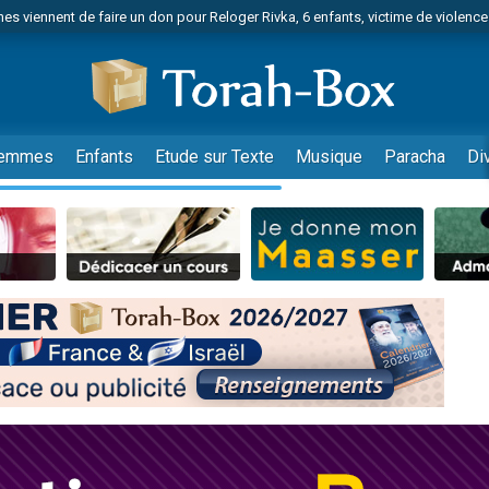
es viennent de faire un don pour Reloger Rivka, 6 enfants, victime de violences
es viennent de faire un don pour 1 Journée de Vacances Pour les Enfants
 viennent de demander une bénédiction
viennent de nous rejoindre sur WhatsApp
49 places pour étudier en groupe sur Zoom
emmes
Enfants
Etude sur Texte
Musique
Paracha
Di
nes viennent de faire un don pour Diane, 80 ans, dans un appartement insalu
 donner son Maasser
viennent de nous rejoindre sur WhatsApp
viennent de nous rejoindre sur WhatsApp
es viennent de faire un don pour 5 jours de vacances aux Orphelins
de donner son Maasser
viennent de nous rejoindre sur WhatsApp
 viennent de demander une bénédiction
lles musiques dans Torah-Box Music
nnes viennent de faire un don pour Sauvez la jambe de Yohan