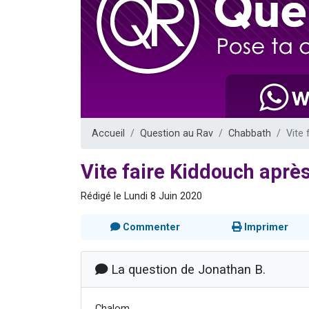
Il reste 
3 personnes 
2 personnes 
2 nouvel
6 personnes 
Accueil
Question au Rav
Chabbath
Vite 
Vite faire Kiddouch après
Rédigé le Lundi 8 Juin 2020
Commenter
Imprimer
La question de Jonathan B.
Chalom,