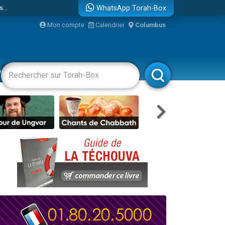
...
WhatsApp Torah-Box
Mon compte
Calendrier
Columbus
vertissements
Livres
Rabbanim
bre