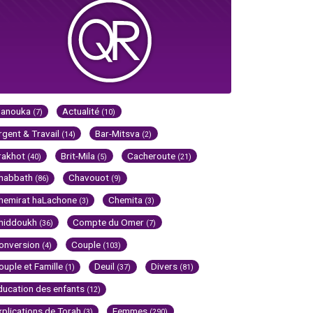
Hanouka
Actualité
(7)
(10)
rgent & Travail
Bar-Mitsva
(14)
(2)
rakhot
Brit-Mila
Cacheroute
(40)
(5)
(21)
habbath
Chavouot
(86)
(9)
hemirat haLachone
Chemita
(3)
(3)
hiddoukh
Compte du Omer
(36)
(7)
onversion
Couple
(4)
(103)
ouple et Famille
Deuil
Divers
(1)
(37)
(81)
ducation des enfants
(12)
xplications de Torah
Femmes
(3)
(290)