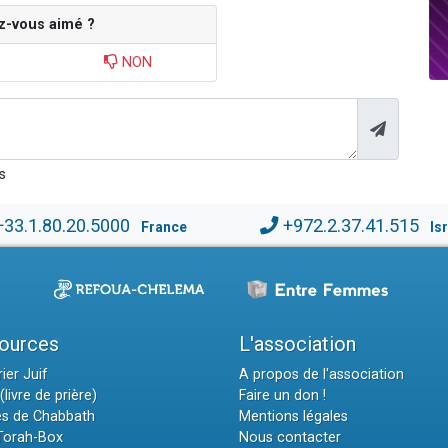
z-vous aimé ?
NON
s
+33.1.80.20.5000
+972.2.37.41.515
France
Is
ources
L'association
ier Juif
A propos de l'association
(livre de prière)
Faire un don !
es de Chabbath
Mentions légales
 Torah-Box
Nous contacter