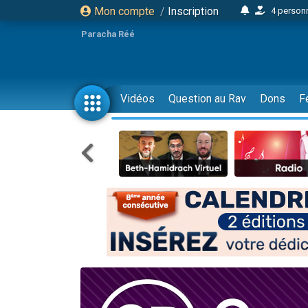
Mon compte
/
Inscription
4 personn
2 personn
Paracha Réé
17 personnes
4 personnes 
Il reste 
Vidéos
Question au Rav
Dons
F
23 person
Eva vient de
4 personnes 
3 personnes 
3 personn
Odaya vient 
2 personnes 
13 personnes
12 nouve
30 perso