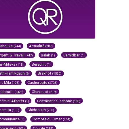
Hanouka
Actualité
(244)
(287)
rgent & Travail
Balak
Bamidbar
(747)
(1)
(1)
ar-Mitsva
Berechit
(118)
(1)
eth-Hamikdach
Brakhot
(6)
(1520)
rit-Mila
Cacheroute
(176)
(3703)
habbath
Chavouot
(2429)
(219)
hémini Atseret
Chemirat haLachone
(5)
(188)
hemita
Chiddoukh
(135)
(200)
ommunauté
Compte du Omer
(3)
(264)
onversion
Couple
(303)
(297)