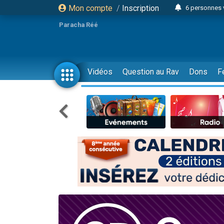
Mon compte
/
Inscription
6 personnes 
4 personn
Paracha Réé
2 personn
17 personnes
4 personnes 
Vidéos
Question au Rav
Dons
F
Il reste 
23 person
Eva vient de
4 personnes 
3 personnes 
3 personn
Odaya vient 
13 personnes
2 personnes 
30 perso