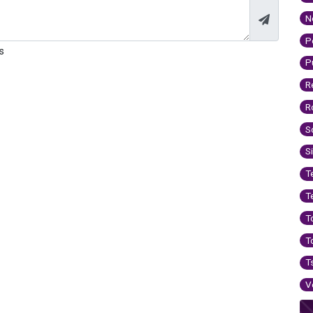
N
P
s
P
R
R
S
S
T
T
T
T
T
V