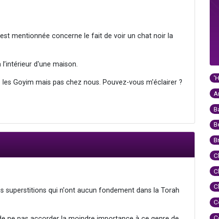
 est mentionnée concerne le fait de voir un chat noir la
 l’intérieur d'une maison.
'
ez les Goyim mais pas chez nous. Pouvez-vous m'éclairer ?
A
B
B
B
C
C
C
s superstitions qui n'ont aucun fondement dans la Torah
C
C
 ne pas accorder la moindre importance à ce genre de