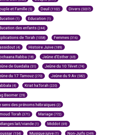
ouple et Famille
Deuil
Divers
(5)
(1102)
(5037)
ducation
Education
(1)
(1)
ducation des enfants
(244)
xplications de Torah
Femmes
(1058)
(316)
assidout
Histoire Juive
(4)
(189)
ochaana Rabba
Jeûne d'Esther
(18)
(69)
eûne de Guedalia
Jeûne du 10 Tévet
(51)
(74)
eûne du 17 Tamouz
Jeûne du 9 Av
(270)
(582)
abbala
Kriat haTorah
(4)
(220)
ag Baomer
(29)
e sens des prénoms hébraïques
(2)
imoud Torah
Mariage
(371)
(772)
élanges lait/viande
Middot
(1)
(69)
oussar
Musique juive
Non-Juifs
(154)
(1)
(249)