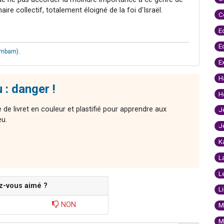
ire collectif, totalement éloigné de la foi d'Israël.
C
E
E
ambam)
.
E
H
u : danger !
H
de livret en couleur et plastifié pour apprendre aux
J
eu.
J
K
L
L
z-vous aimé ?
L
NON
M
M