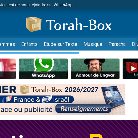
viennent de nous rejoindre sur WhatsApp
es viennent de faire un don pour Reloger Rivka, 6 enfants, victime de violences
es viennent de faire un don pour 1 Journée de Vacances Pour les Enfants
 viennent de demander une bénédiction
viennent de nous rejoindre sur WhatsApp
emmes
Enfants
Etude sur Texte
Musique
Paracha
Di
49 places pour étudier en groupe sur Zoom
nes viennent de faire un don pour Diane, 80 ans, dans un appartement insalu
 donner son Maasser
viennent de nous rejoindre sur WhatsApp
viennent de nous rejoindre sur WhatsApp
es viennent de faire un don pour 5 jours de vacances aux Orphelins
de donner son Maasser
 viennent de demander une bénédiction
viennent de nous rejoindre sur WhatsApp
nnes viennent de faire un don pour Sauvez la jambe de Yohan