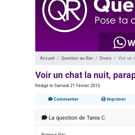
Il reste 
12 nouve
3 personnes 
2 personnes 
2 personnes 
Accueil
Question au Rav
Divers
Voir un 
Voir un chat la nuit, par
Rédigé le Samedi 21 Février 2015
Commenter
Imprimer
La question de Tania C.
Bonjour Rav,