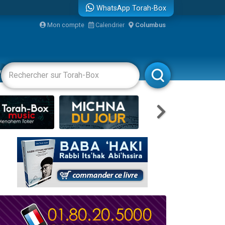
WhatsApp Torah-Box
...
Mon compte
Calendrier
Columbus
vertissements
Livres
Rabbanim
bre