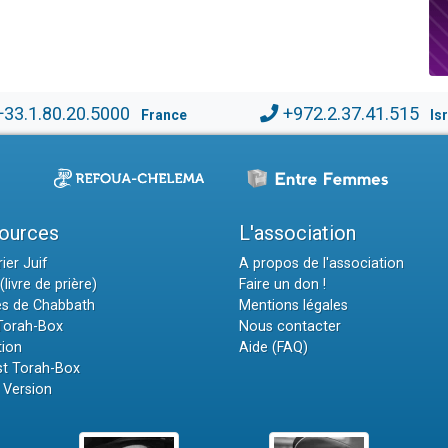
+33.1.80.20.5000
+972.2.37.41.515
France
Is
ources
L'association
ier Juif
A propos de l'association
(livre de prière)
Faire un don !
es de Chabbath
Mentions légales
 Torah-Box
Nous contacter
tion
Aide (FAQ)
t Torah-Box
 Version