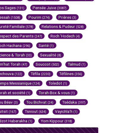
os Sages
Pensée Juive
(131)
(3087)
essah
Pourim
Prières
(1508)
(274)
(3)
ureté Familiale
Relations & Pudeur
(578)
(528)
espect des Parents
Roch 'Hodech
(247)
(4)
och Hachana
Santé
(296)
(1)
cience & Torah
Sexualité
(33)
(8)
im'hat Torah
Souccot
Talmud
(47)
(502)
(1)
echouva
Téfila
Téfilines
(122)
(2230)
(356)
emps Messianique
Toledot
(124)
(1)
orah et société
Torah-Box & vous
(1)
(1)
ou Béav
Tou Bichvat
Tsédaka
(3)
(24)
(397)
sitsit
Tsniout
Vayichla'h
(167)
(634)
(1)
ézot Haberakha
Yom Kippour
(1)
(318)