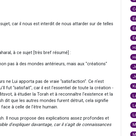
C
E
ujet, car il nous est interdit de nous attarder sur de telles
E
E
H
aral, à ce sujet [très bref résumé] :
H
n, non pas à des mondes antérieurs, mais aux "créations"
J
J
 ne Lui apporta pas de vraie "satisfaction". Ce n'est
K
ut "satisfait", car il est l'essentiel de toute la création -
svot, à étudier la Torah et à reconnaître l'existence et la
L
 dit que les autres mondes furent détruit, cela signifie
L
 face à celle de l'être humain.
L
sh. Il nous propose des explications assez profondes et
ssible d'expliquer davantage, car il s'agit de connaissances
M
M