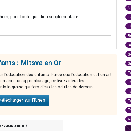
N
hem, pour toute question supplémentaire.
P
P
R
R
S
ants : Mitsva en Or
S
T
ur l'éducation des enfants. Parce que l'éducation est un art
demande un apprentissage, ce livre aidera les
T
ts la graine qui fera d'eux les adultes de demain.
T
télécharger sur iTunes
T
T
V
z-vous aimé ?