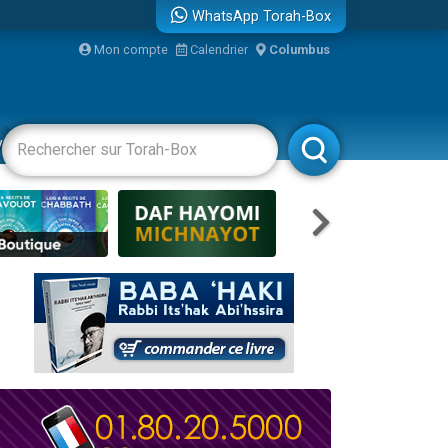
WhatsApp Torah-Box
Mon compte
Calendrier
Columbus
re
vertissements
Livres
Rabbanim
travers le temps