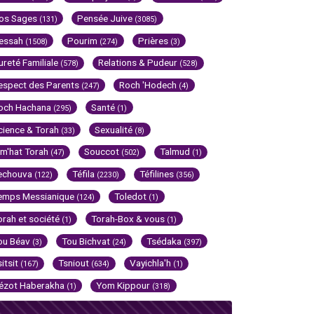
os Sages
Pensée Juive
(131)
(3085)
essah
Pourim
Prières
(1508)
(274)
(3)
ureté Familiale
Relations & Pudeur
(578)
(528)
espect des Parents
Roch 'Hodech
(247)
(4)
och Hachana
Santé
(295)
(1)
cience & Torah
Sexualité
(33)
(8)
im'hat Torah
Souccot
Talmud
(47)
(502)
(1)
echouva
Téfila
Téfilines
(122)
(2230)
(356)
emps Messianique
Toledot
(124)
(1)
orah et société
Torah-Box & vous
(1)
(1)
ou Béav
Tou Bichvat
Tsédaka
(3)
(24)
(397)
sitsit
Tsniout
Vayichla'h
(167)
(634)
(1)
ézot Haberakha
Yom Kippour
(1)
(318)