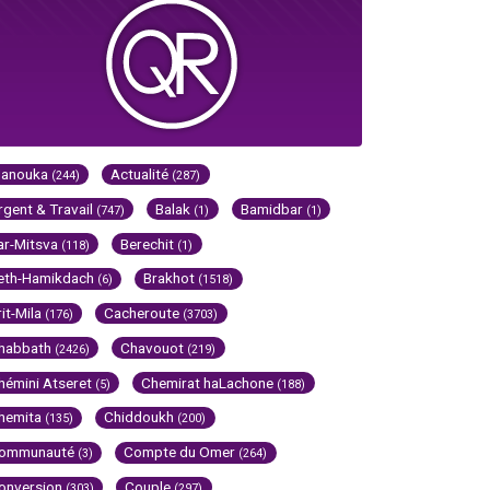
Hanouka
Actualité
(244)
(287)
rgent & Travail
Balak
Bamidbar
(747)
(1)
(1)
ar-Mitsva
Berechit
(118)
(1)
eth-Hamikdach
Brakhot
(6)
(1518)
rit-Mila
Cacheroute
(176)
(3703)
habbath
Chavouot
(2426)
(219)
hémini Atseret
Chemirat haLachone
(5)
(188)
hemita
Chiddoukh
(135)
(200)
ommunauté
Compte du Omer
(3)
(264)
onversion
Couple
(303)
(297)