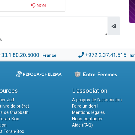
NON
s
+33.1.80.20.5000
+972.2.37.41.515
France
Is
ources
L'association
ier Juif
A propos de l'association
(livre de prière)
Faire un don !
es de Chabbath
Mentions légales
 Torah-Box
Nous contacter
tion
Aide (FAQ)
t Torah-Box