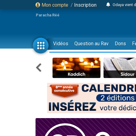
Mon compte
/
Inscription
Odaya vient 
3 personn
Paracha Réé
3 personn
2 personnes 
13 personnes
Vidéos
Question au Rav
Dons
F
12 nouve
30 perso
Il reste 
3 personnes 
2 personnes 
3 personnes 
2 nouvel
8 personn
Nouvelle émis
61 personnes