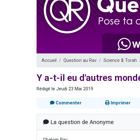
Ariel vient 
Il reste 
Nathaniel vi
6 personn
3 personnes 
Accueil
Question au Rav
Science & Torah
Y a-t-il eu d'autres mond
Rédigé le Jeudi 23 Mai 2019
Commenter
Imprimer
La question de Anonyme
Chalom Rav,