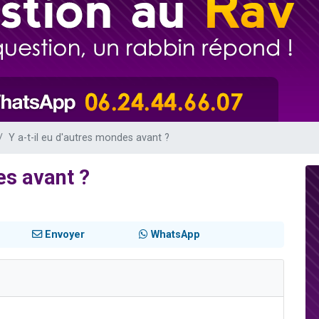
de donner son Maasser
49 places pour étudier en groupe sur Zoom
ent de donner son Maasser
es viennent de faire un don pour 5 enfants déjà orphelins risquent de perdre
viennent de nous rejoindre sur WhatsApp
Y a-t-il eu d'autres mondes avant ?
es avant ?
Envoyer
WhatsApp