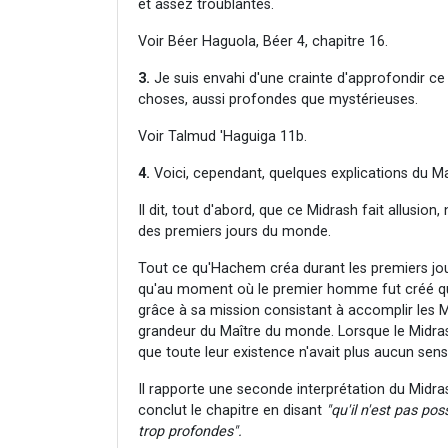
et assez troublantes.
Voir Béer Haguola, Béer 4, chapitre 16.
3.
Je suis envahi d'une crainte d'approfondir ce s
choses, aussi profondes que mystérieuses.
Voir Talmud 'Haguiga 11b.
4.
Voici, cependant, quelques explications du Mah
Il dit, tout d'abord, que ce Midrash fait allusio
des premiers jours du monde.
Tout ce qu'Hachem créa durant les premiers jours
qu'au moment où le premier homme fut créé qu'Il f
grâce à sa mission consistant à accomplir les Mit
grandeur du Maître du monde. Lorsque le Midrash
que toute leur existence n'avait plus aucun sens
Il rapporte une seconde interprétation du Midra
conclut le chapitre en disant
"qu'il n'est pas po
trop profondes".