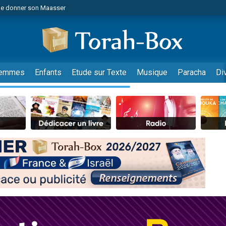
de donner son Maasser
es viennent de faire un don pour 5 jours de vacances aux Orphelins
es viennent de faire un don pour Diane, 80 ans, dans un appartement insalub
viennent de nous rejoindre sur WhatsApp
 viennent de demander une bénédiction
emmes
Enfants
Etude sur Texte
Musique
Paracha
Di
lles musiques dans Torah-Box Music
nnes viennent de faire un don pour Sauvez la jambe de Yohan
49 places pour étudier en groupe sur Zoom
viennent de nous rejoindre sur WhatsApp
viennent de nous rejoindre sur WhatsApp
viennent de nous rejoindre sur WhatsApp
les musiques dans Torah-Box Music
es viennent de faire un don pour Tsédaka : pauvres d'Israel
sion radio : Visions de grandeur n°104 : Le Chabbath et le Birkat Hamazone à 
 viennent de demander une bénédiction