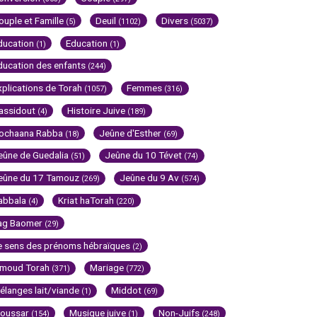
ouple et Famille
Deuil
Divers
(5)
(1102)
(5037)
ducation
Education
(1)
(1)
ducation des enfants
(244)
xplications de Torah
Femmes
(1057)
(316)
assidout
Histoire Juive
(4)
(189)
ochaana Rabba
Jeûne d'Esther
(18)
(69)
eûne de Guedalia
Jeûne du 10 Tévet
(51)
(74)
eûne du 17 Tamouz
Jeûne du 9 Av
(269)
(574)
abbala
Kriat haTorah
(4)
(220)
ag Baomer
(29)
e sens des prénoms hébraïques
(2)
imoud Torah
Mariage
(371)
(772)
élanges lait/viande
Middot
(1)
(69)
oussar
Musique juive
Non-Juifs
(154)
(1)
(248)