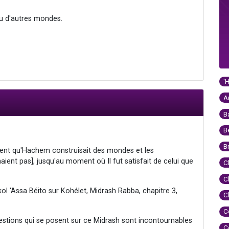
 eu d'autres mondes.
'
A
B
B
B
ent qu'Hachem construisait des mondes et les
naient pas], jusqu'au moment où Il fut satisfait de celui que
C
C
ol 'Assa Béito sur Kohélet, Midrash Rabba, chapitre 3,
C
C
estions qui se posent sur ce Midrash sont incontournables
C