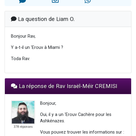
3 personnes viennent de nous rejoindre sur WhatsApp
11 personnes viennent de demander une bénédiction
La question de Liam O.
Il reste 49 places pour étudier en groupe sur Zoom
3 personnes viennent de faire un don pour Diane, 80 ans, dans un appartement insalubre
Bonjour Rav,
5 personnes viennent de faire un don pour Reloger Rivka, 6 enfants, victime de violences...
Y a-t-il un 'Erouv à Miami ?
Toda Rav.
La réponse de Rav Israël-Méïr CREMISI
Bonjour,
Oui, il y a un 'Erouv Cachère pour les
Ashkénazes.
378 réponses
Vous pouvez trouver les informations sur :