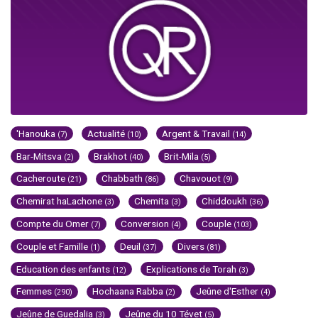
'Hanouka
Actualité
Argent & Travail
(7)
(10)
(14)
Bar-Mitsva
Brakhot
Brit-Mila
(2)
(40)
(5)
Cacheroute
Chabbath
Chavouot
(21)
(86)
(9)
Chemirat haLachone
Chemita
Chiddoukh
(3)
(3)
(36)
Compte du Omer
Conversion
Couple
(7)
(4)
(103)
Couple et Famille
Deuil
Divers
(1)
(37)
(81)
Education des enfants
Explications de Torah
(12)
(3)
Femmes
Hochaana Rabba
Jeûne d'Esther
(290)
(2)
(4)
Jeûne de Guedalia
Jeûne du 10 Tévet
(3)
(5)