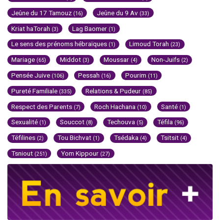
Jeûne du 17 Tamouz
Jeûne du 9 Av
(16)
(33)
Kriat haTorah
Lag Baomer
(3)
(1)
Le sens des prénoms hébraïques
Limoud Torah
(1)
(23)
Mariage
Middot
Moussar
Non-Juifs
(65)
(3)
(4)
(2)
Pensée Juive
Pessah
Pourim
(106)
(16)
(11)
Pureté Familiale
Relations & Pudeur
(335)
(85)
Respect des Parents
Roch Hachana
Santé
(7)
(10)
(1)
Sexualité
Souccot
Techouva
Téfila
(1)
(8)
(5)
(96)
Téfilines
Tou Bichvat
Tsédaka
Tsitsit
(2)
(1)
(4)
(4)
Tsniout
Yom Kippour
(251)
(27)