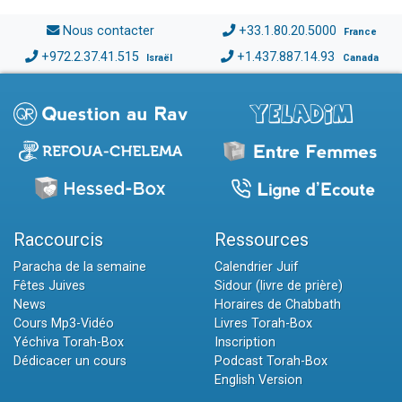
Nous contacter
+33.1.80.20.5000
France
+972.2.37.41.515
+1.437.887.14.93
Israël
Canada
Raccourcis
Ressources
Paracha de la semaine
Calendrier Juif
Fêtes Juives
Sidour (livre de prière)
News
Horaires de Chabbath
Cours Mp3-Vidéo
Livres Torah-Box
Yéchiva Torah-Box
Inscription
Dédicacer un cours
Podcast Torah-Box
English Version