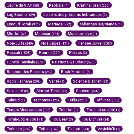
Jeûne du 9 Av
Kabbala
Kriat haTorah
(582)
(4)
(220)
Lag Baomer
Le sens des prénoms hébraïques
(29)
(2)
Limoud Torah
Mariage
Mélanges lait/viande
(371)
(772)
(1)
Middot
Moussar
Musique juive
(69)
(154)
(1)
Non-Juifs
Nos Sages
Pensée Juive
(249)
(131)
(3087)
Pessah
Pourim
Prières
(1508)
(274)
(3)
Pureté Familiale
Relations & Pudeur
(578)
(528)
Respect des Parents
Roch 'Hodech
(247)
(4)
Roch Hachana
Santé
Science & Torah
(296)
(1)
(33)
Sexualité
Sim'hat Torah
Souccot
(8)
(47)
(502)
Talmud
Techouva
Téfila
Téfilines
(1)
(122)
(2230)
(356)
Temps Messianique
Toledot
Torah et société
(124)
(1)
(1)
Torah-Box & vous
Tou Béav
Tou Bichvat
(1)
(3)
(24)
Tsédaka
Tsitsit
Tsniout
Vayichla'h
(397)
(167)
(634)
(1)