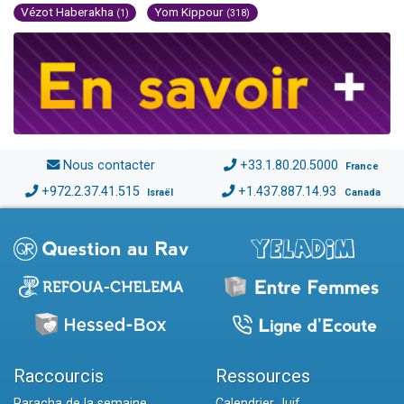
Vézot Haberakha
Yom Kippour
(1)
(318)
Nous contacter
+33.1.80.20.5000
France
+972.2.37.41.515
+1.437.887.14.93
Israël
Canada
Raccourcis
Ressources
Paracha de la semaine
Calendrier Juif