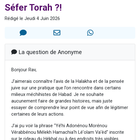
Séfer Torah ?!
6 personnes viennent de nous rejoindre sur WhatsApp
4 personnes viennent de faire un don pour Reloger Rivka, 6 enfants, victime de violences...
Rédigé le Jeudi 4 Juin 2026
2 personnes viennent de faire un don pour 1 Journée de Vacances Pour les Enfants
4 personnes viennent de nous rejoindre sur WhatsApp
3 nouvelles musiques dans Torah-Box Music
La question de Anonyme
Bonjour Rav,
J’aimerais connaître l’avis de la Halakha et de la pensée
juive sur une pratique que l’on rencontre dans certains
milieux méchihistes de Habad. Je ne souhaite
aucunement faire de grandes histoires, mais juste
essayer de comprendre leur point de vue afin de légitimer
certaines de leurs actions.
J’ai pu voir la phrase "Yé’hi Adonénou Morénou
Vérabbénou Mélekh Hamachia’h Lé'olam Va'èd" inscrite
sur le rideau du Hékhal ou à des endroits très visibles