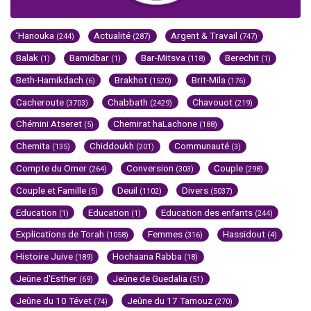
'Hanouka
Actualité
Argent & Travail
(244)
(287)
(747)
Balak
Bamidbar
Bar-Mitsva
Berechit
(1)
(1)
(118)
(1)
Beth-Hamikdach
Brakhot
Brit-Mila
(6)
(1520)
(176)
Cacheroute
Chabbath
Chavouot
(3703)
(2429)
(219)
Chémini Atseret
Chemirat haLachone
(5)
(188)
Chemita
Chiddoukh
Communauté
(135)
(201)
(3)
Compte du Omer
Conversion
Couple
(264)
(303)
(298)
Couple et Famille
Deuil
Divers
(5)
(1102)
(5037)
Education
Education
Education des enfants
(1)
(1)
(244)
Explications de Torah
Femmes
Hassidout
(1058)
(316)
(4)
Histoire Juive
Hochaana Rabba
(189)
(18)
Jeûne d'Esther
Jeûne de Guedalia
(69)
(51)
Jeûne du 10 Tévet
Jeûne du 17 Tamouz
(74)
(270)