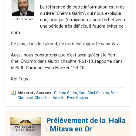
La référence de cette information est tirée
du livre "Chéma Garim", qui nous explique
que, puisque Yirmiyahou a souffert et vécu
9011 réponses
une période très difficile, il faudra éviter ce
nom.
De plus, dans le Talmud, ce nom est rapporté sans Vav.
Aussi, nous constatons que c'est ainsi qu'écrit le Yam
Chel Chlomo dans Guitin chapitre 4-61-10, rapporté dans
le Beth Chmouel Even Haézer 129-10.
Kol Touv.
Mékorot / Sources :
Chéma Garim
,
Yam Chel Chlomo
,
Beth
Chmouel
,
Choul'han Aroukh - Even Haézer
.
Prélèvement de la 'Halla
: Mitsva en Or