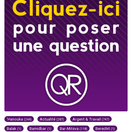
'Hanouka
Actualité
Argent & Travail
(244)
(287)
(747)
Balak
Bamidbar
Bar-Mitsva
Berechit
(1)
(1)
(118)
(1)