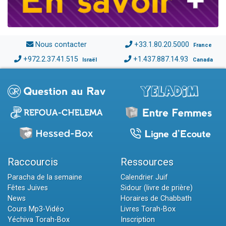
Nous contacter
+33.1.80.20.5000
France
+972.2.37.41.515
+1.437.887.14.93
Israël
Canada
Raccourcis
Ressources
Paracha de la semaine
Calendrier Juif
Fêtes Juives
Sidour (livre de prière)
News
Horaires de Chabbath
Cours Mp3-Vidéo
Livres Torah-Box
Yéchiva Torah-Box
Inscription