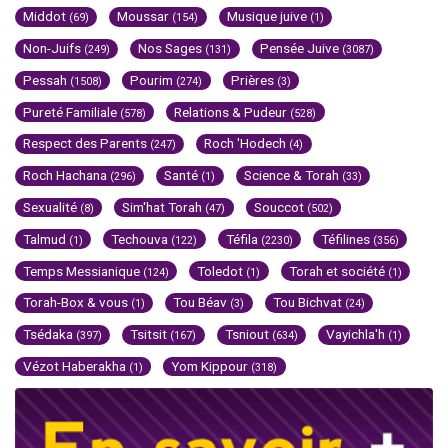
Middot
Moussar
Musique juive
(69)
(154)
(1)
Non-Juifs
Nos Sages
Pensée Juive
(249)
(131)
(3087)
Pessah
Pourim
Prières
(1508)
(274)
(3)
Pureté Familiale
Relations & Pudeur
(578)
(528)
Respect des Parents
Roch 'Hodech
(247)
(4)
Roch Hachana
Santé
Science & Torah
(296)
(1)
(33)
Sexualité
Sim'hat Torah
Souccot
(8)
(47)
(502)
Talmud
Techouva
Téfila
Téfilines
(1)
(122)
(2230)
(356)
Temps Messianique
Toledot
Torah et société
(124)
(1)
(1)
Torah-Box & vous
Tou Béav
Tou Bichvat
(1)
(3)
(24)
Tsédaka
Tsitsit
Tsniout
Vayichla'h
(397)
(167)
(634)
(1)
Vézot Haberakha
Yom Kippour
(1)
(318)