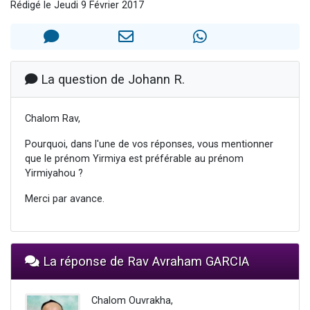
Rédigé le Jeudi 9 Février 2017
Nouvelle émission radio : Visions de grandeur n°104 : Le Chabbath et le Birkat Hamazone à travers le temps
61 personnes viennent de demander une bénédiction
Ariel vient de donner son Maasser
Il reste 49 places pour étudier en groupe sur Zoom
La question de Johann R.
Eva vient de donner son Maasser
Chalom Rav,
Pourquoi, dans l'une de vos réponses, vous mentionner
que le prénom Yirmiya est préférable au prénom
Yirmiyahou ?
Merci par avance.
La réponse de Rav Avraham GARCIA
Chalom Ouvrakha,