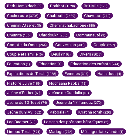
Beth-Hamikdach
Brakhot
Brit-Mila
(6)
(1520)
(176)
Cacheroute
Chabbath
Chavouot
(3703)
(2429)
(219)
Chémini Atseret
Chemirat haLachone
(5)
(188)
Chemita
Chiddoukh
Communauté
(135)
(200)
(3)
Compte du Omer
Conversion
Couple
(264)
(303)
(297)
Couple et Famille
Deuil
Divers
(5)
(1102)
(5037)
Education
Education
Education des enfants
(1)
(1)
(244)
Explications de Torah
Femmes
Hassidout
(1058)
(316)
(4)
Histoire Juive
Hochaana Rabba
(189)
(18)
Jeûne d'Esther
Jeûne de Guedalia
(69)
(51)
Jeûne du 10 Tévet
Jeûne du 17 Tamouz
(74)
(270)
Jeûne du 9 Av
Kabbala
Kriat haTorah
(582)
(4)
(220)
Lag Baomer
Le sens des prénoms hébraïques
(29)
(2)
Limoud Torah
Mariage
Mélanges lait/viande
(371)
(772)
(1)