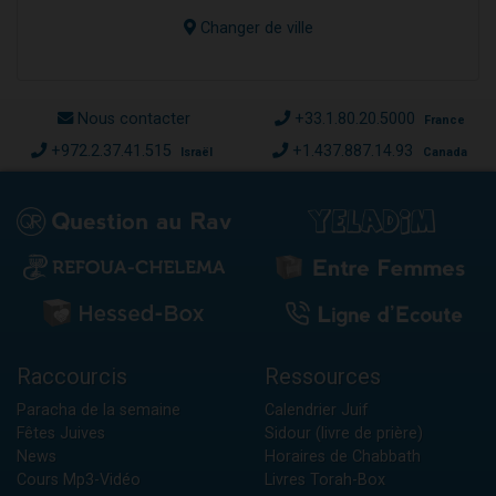
Changer de ville
Nous contacter
+33.1.80.20.5000
France
+972.2.37.41.515
+1.437.887.14.93
Israël
Canada
Raccourcis
Ressources
Paracha de la semaine
Calendrier Juif
Fêtes Juives
Sidour (livre de prière)
News
Horaires de Chabbath
Cours Mp3-Vidéo
Livres Torah-Box