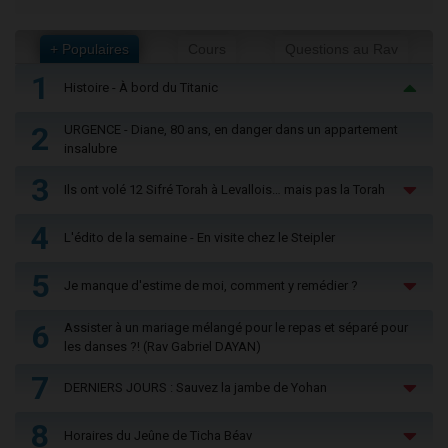
+ Populaires
Cours
Questions au Rav
1
Histoire - À bord du Titanic
2
URGENCE - Diane, 80 ans, en danger dans un appartement
insalubre
3
Ils ont volé 12 Sifré Torah à Levallois… mais pas la Torah
4
L'édito de la semaine - En visite chez le Steipler
5
Je manque d'estime de moi, comment y remédier ?
6
Assister à un mariage mélangé pour le repas et séparé pour
les danses ?! (Rav Gabriel DAYAN)
7
DERNIERS JOURS : Sauvez la jambe de Yohan
8
Horaires du Jeûne de Ticha Béav