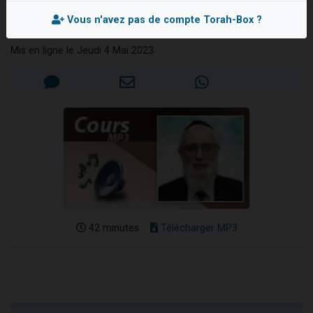
copine
Nouvelle émission radio : Visions de grandeur n°104 : Le Chabbath et le Birkat Hamazone à travers le temps
Vous n'avez pas de compte Torah-Box ?
Rav Mordehai BITTON
61 personnes viennent de demander une bénédiction
Mis en ligne le Jeudi 4 Mai 2023
Ariel vient de donner son Maasser
Il reste 49 places pour étudier en groupe sur Zoom
Eva vient de donner son Maasser
42 minutes
Télécharger MP3