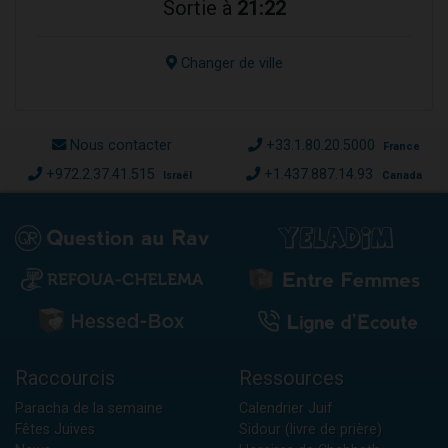
Sortie à
21:22
Changer de ville
Nous contacter
+33.1.80.20.5000
France
+972.2.37.41.515
+1.437.887.14.93
Israël
Canada
Raccourcis
Ressources
Paracha de la semaine
Calendrier Juif
Fêtes Juives
Sidour (livre de prière)