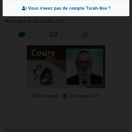
copine
Dovan vient de donner son Maasser
Vous n'avez pas de compte Torah-Box ?
Rav Mordehai BITTON
2 personnes viennent de nous rejoindre sur WhatsApp
Mis en ligne le Jeudi 4 Mai 2023
2 personnes viennent de nous rejoindre sur WhatsApp
Malgorzata vient de donner son Maasser
3 personnes viennent de nous rejoindre sur WhatsApp
46 minutes
Télécharger MP3