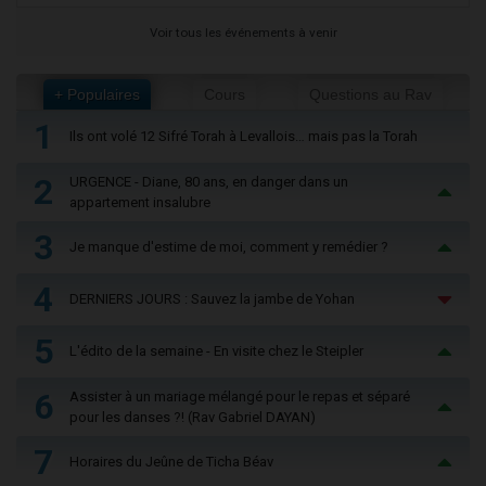
Voir tous les événements à venir
+ Populaires
Cours
Questions au Rav
1
Ils ont volé 12 Sifré Torah à Levallois… mais pas la Torah
2
URGENCE - Diane, 80 ans, en danger dans un
appartement insalubre
3
Je manque d'estime de moi, comment y remédier ?
4
DERNIERS JOURS : Sauvez la jambe de Yohan
5
L'édito de la semaine - En visite chez le Steipler
6
Assister à un mariage mélangé pour le repas et séparé
pour les danses ?! (Rav Gabriel DAYAN)
7
Horaires du Jeûne de Ticha Béav