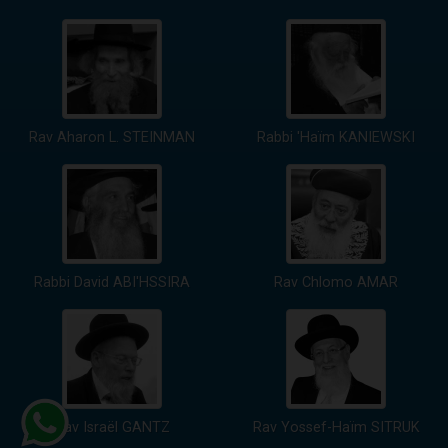
Rav Aharon L. STEINMAN
Rabbi 'Haïm KANIEWSKI
Rabbi David ABI'HSSIRA
Rav Chlomo AMAR
Rav Israël GANTZ
Rav Yossef-Haïm SITRUK