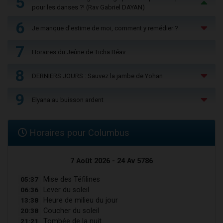
5
pour les danses ?! (Rav Gabriel DAYAN)
6
Je manque d'estime de moi, comment y remédier ?
7
Horaires du Jeûne de Ticha Béav
8
DERNIERS JOURS : Sauvez la jambe de Yohan
9
Elyana au buisson ardent
Horaires pour Columbus
7 Août 2026 - 24 Av 5786
05:37
Mise des Téfilines
06:36
Lever du soleil
13:38
Heure de milieu du jour
20:38
Coucher du soleil
21:21
Tombée de la nuit