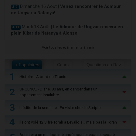
Dimanche 16 Août |
Venez rencontrer le Admour
J-9
de Ungvar à Natanya!
Mardi 18 Août |
Le Admour de Ungvar recevra en
J-11
plein Kikar de Natanya à Alonzo!
Voir tous les événements à venir
+ Populaires
Cours
Questions au Rav
1
Histoire - À bord du Titanic
2
URGENCE - Diane, 80 ans, en danger dans un
appartement insalubre
3
L'édito de la semaine - En visite chez le Steipler
4
Ils ont volé 12 Sifré Torah à Levallois… mais pas la Torah
Assister à un mariage mélangé pour le repas et séparé