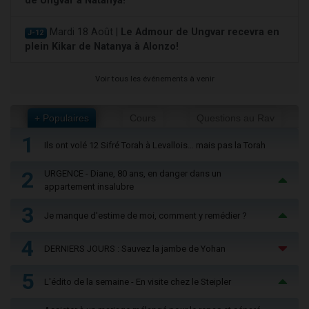
de Ungvar à Natanya!
Mardi 18 Août |
Le Admour de Ungvar recevra en
J-12
plein Kikar de Natanya à Alonzo!
Voir tous les événements à venir
+ Populaires
Cours
Questions au Rav
1
Ils ont volé 12 Sifré Torah à Levallois… mais pas la Torah
2
URGENCE - Diane, 80 ans, en danger dans un
appartement insalubre
3
Je manque d'estime de moi, comment y remédier ?
4
DERNIERS JOURS : Sauvez la jambe de Yohan
5
L'édito de la semaine - En visite chez le Steipler