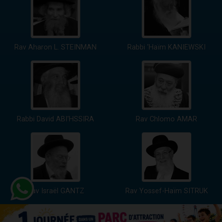
Rav Aharon L. STEINMAN
Rabbi 'Haïm KANIEWSKI
Rabbi David ABI'HSSIRA
Rav Chlomo AMAR
Rav Israël GANTZ
Rav Yossef-Haïm SITRUK