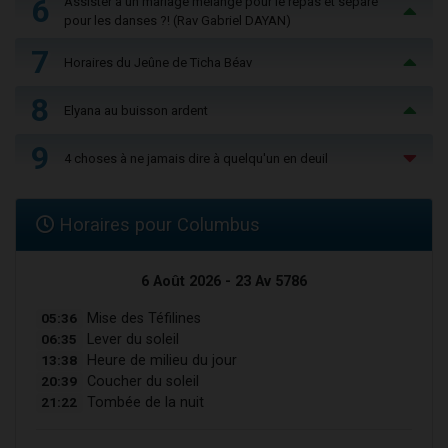
6
Assister à un mariage mélangé pour le repas et séparé
pour les danses ?! (Rav Gabriel DAYAN)
7
Horaires du Jeûne de Ticha Béav
8
Elyana au buisson ardent
9
4 choses à ne jamais dire à quelqu'un en deuil
Horaires pour Columbus
6 Août 2026 - 23 Av 5786
05:36
Mise des Téfilines
06:35
Lever du soleil
13:38
Heure de milieu du jour
20:39
Coucher du soleil
21:22
Tombée de la nuit