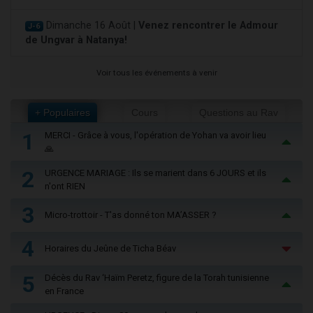
Dimanche 16 Août |
Venez rencontrer le Admour
J-6
de Ungvar à Natanya!
Voir tous les événements à venir
+ Populaires
Cours
Questions au Rav
1
MERCI - Grâce à vous, l'opération de Yohan va avoir lieu
🙏
2
URGENCE MARIAGE : Ils se marient dans 6 JOURS et ils
n'ont RIEN
3
Micro-trottoir - T'as donné ton MA’ASSER ?
4
Horaires du Jeûne de Ticha Béav
5
Décès du Rav ‘Haïm Peretz, figure de la Torah tunisienne
en France