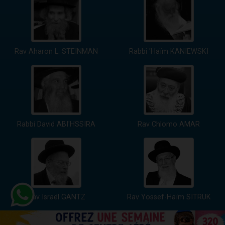
Rav Aharon L. STEINMAN
Rabbi 'Haïm KANIEWSKI
Rabbi David ABI'HSSIRA
Rav Chlomo AMAR
Rav Israël GANTZ
Rav Yossef-Haïm SITRUK