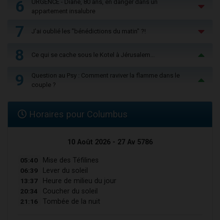
6
URGENCE - Diane, 80 ans, en danger dans un
appartement insalubre
7
J'ai oublié les "bénédictions du matin" ?!
8
Ce qui se cache sous le Kotel à Jérusalem...
9
Question au Psy : Comment raviver la flamme dans le
couple ?
Horaires pour Columbus
10 Août 2026 - 27 Av 5786
05:40
Mise des Téfilines
06:39
Lever du soleil
13:37
Heure de milieu du jour
20:34
Coucher du soleil
21:16
Tombée de la nuit