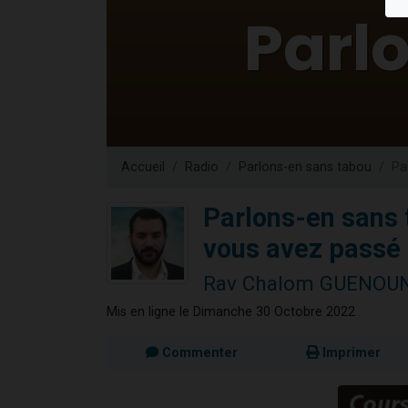
Nouvelle émis
61 personnes
Ariel vient 
Il reste 
Eva vient de
Accueil
Radio
Parlons-en sans tabou
Pa
Parlons-en sans
vous avez passé 
Rav Chalom GUENOU
Mis en ligne le Dimanche 30 Octobre 2022
Commenter
Imprimer