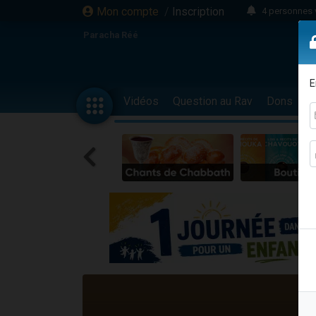
Mon compte
/
Inscription
4 personnes 
3 personnes 
Paracha Réé
Odaya vient 
3 personn
E
3 personn
Vidéos
Question au Rav
Dons
F
13 personnes
2 personnes 
30 perso
Il reste 
12 nouve
3 personnes 
2 personnes 
3 personnes 
2 nouvel
8 personn