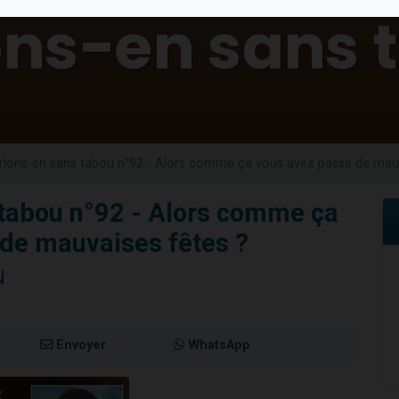
sion radio : Visions de grandeur n°104 : Le Chabbath et le Birkat Hamazone à 
 viennent de demander une bénédiction
de donner son Maasser
49 places pour étudier en groupe sur Zoom
 donner son Maasser
rlons-en sans tabou n°92 - Alors comme ça vous avez passé de mauv
 tabou n°92 - Alors comme ça
de mauvaises fêtes ?
N
Envoyer
WhatsApp