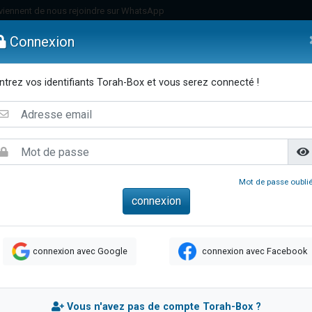
viennent de nous rejoindre sur WhatsApp
viennent de nous rejoindre sur WhatsApp
Connexion
de donner son Maasser
es viennent de faire un don pour 5 jours de vacances aux Orphelins
ntrez vos identifiants Torah-Box et vous serez connecté !
es viennent de faire un don pour Diane, 80 ans, dans un appartement insalub
emmes
Enfants
Etude sur Texte
Musique
Paracha
Di
 viennent de demander une bénédiction
viennent de nous rejoindre sur WhatsApp
nnes viennent de faire un don pour Sauvez la jambe de Yohan
49 places pour étudier en groupe sur Zoom
Mot de passe oublié
lles musiques dans Torah-Box Music
viennent de nous rejoindre sur WhatsApp
viennent de nous rejoindre sur WhatsApp
connexion avec Google
connexion avec Facebook
viennent de nous rejoindre sur WhatsApp
les musiques dans Torah-Box Music
es viennent de faire un don pour Tsédaka : pauvres d'Israel
Vous n'avez pas de compte Torah-Box ?