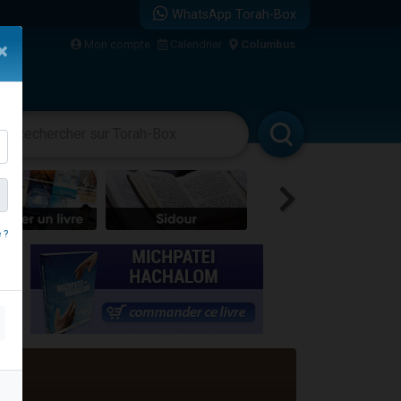
WhatsApp Torah-Box
Mon compte
Calendrier
Columbus
×
re
vertissements
Livres
Rabbanim
 ?