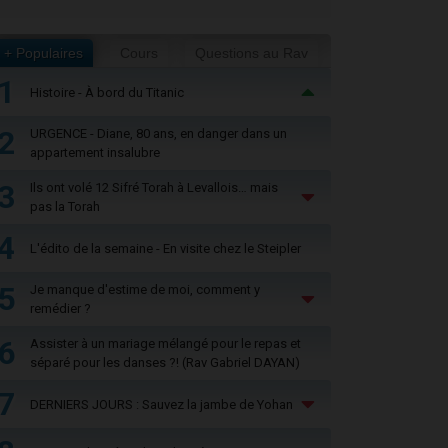
+ Populaires
Cours
Questions au Rav
1
Histoire - À bord du Titanic
2
URGENCE - Diane, 80 ans, en danger dans un
appartement insalubre
3
Ils ont volé 12 Sifré Torah à Levallois… mais
pas la Torah
4
L'édito de la semaine - En visite chez le Steipler
5
Je manque d'estime de moi, comment y
remédier ?
6
Assister à un mariage mélangé pour le repas et
séparé pour les danses ?! (Rav Gabriel DAYAN)
7
DERNIERS JOURS : Sauvez la jambe de Yohan