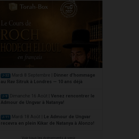
Mardi 8 Septembre |
Dinner d'hommage
J-32
au Rav Sitruk à Londres — 10 ans déjà
Dimanche 16 Août |
Venez rencontrer le
J-9
Admour de Ungvar à Natanya!
Mardi 18 Août |
Le Admour de Ungvar
J-11
recevra en plein Kikar de Natanya à Alonzo!
Voir tous les événements à venir