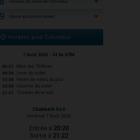
8
Horaires du Jeûne de Ticha Béav
9
Elyana au buisson ardent
Horaires pour Columbus
7 Août 2026 - 24 Av 5786
05:37
Mise des Téfilines
06:36
Lever du soleil
13:38
Heure de milieu du jour
20:38
Coucher du soleil
21:21
Tombée de la nuit
Chabbath
Réé
Vendredi 7 Août 2026
Entrée à
20:20
Sortie à
21:22