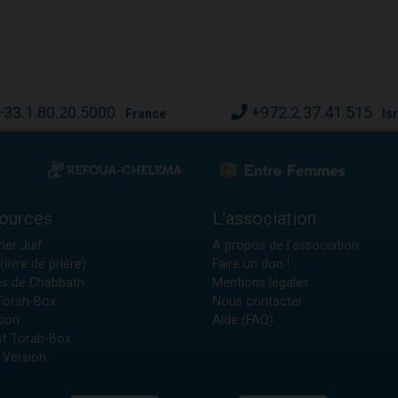
+33.1.80.20.5000
+972.2.37.41.515
France
Is
ources
L'association
ier Juif
A propos de l'association
(livre de prière)
Faire un don !
es de Chabbath
Mentions légales
 Torah-Box
Nous contacter
tion
Aide (FAQ)
t Torah-Box
 Version