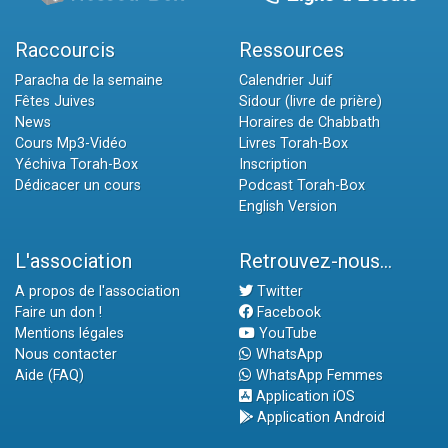
Raccourcis
Ressources
Paracha de la semaine
Calendrier Juif
Fêtes Juives
Sidour (livre de prière)
News
Horaires de Chabbath
Cours Mp3-Vidéo
Livres Torah-Box
Yéchiva Torah-Box
Inscription
Dédicacer un cours
Podcast Torah-Box
English Version
L'association
Retrouvez-nous...
A propos de l'association
Twitter
Faire un don !
Facebook
Mentions légales
YouTube
Nous contacter
WhatsApp
Aide (FAQ)
WhatsApp Femmes
Application iOS
Application Android