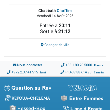
Chabbath
Choftim
Vendredi 14 Août 2026
Entrée à
20:11
Sortie à
21:12
Changer de ville
Nous contacter
+33.1.80.20.5000
France
+972.2.37.41.515
+1.437.887.14.93
Israël
Canada