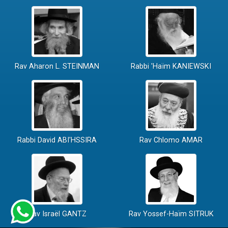
Rav Aharon L. STEINMAN
Rabbi 'Haïm KANIEWSKI
Rabbi David ABI'HSSIRA
Rav Chlomo AMAR
Rav Israël GANTZ
Rav Yossef-Haïm SITRUK