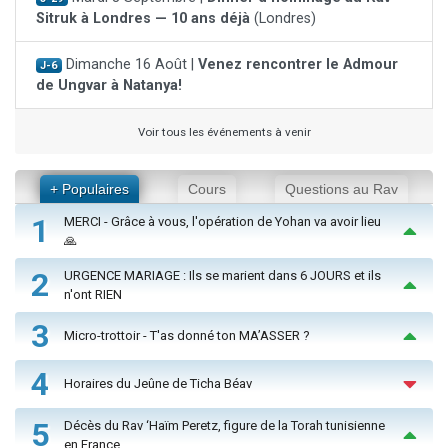
Sitruk à Londres — 10 ans déjà
(Londres)
Dimanche 16 Août |
Venez rencontrer le Admour
J-6
de Ungvar à Natanya!
Voir tous les événements à venir
+ Populaires
Cours
Questions au Rav
1
MERCI - Grâce à vous, l'opération de Yohan va avoir lieu
🙏
2
URGENCE MARIAGE : Ils se marient dans 6 JOURS et ils
n'ont RIEN
3
Micro-trottoir - T'as donné ton MA’ASSER ?
4
Horaires du Jeûne de Ticha Béav
5
Décès du Rav ‘Haïm Peretz, figure de la Torah tunisienne
en France