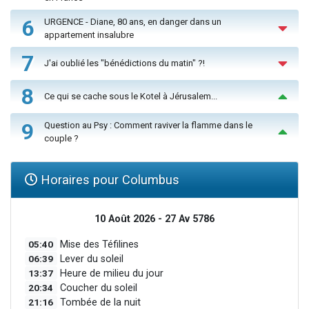
6
URGENCE - Diane, 80 ans, en danger dans un
appartement insalubre
7
J'ai oublié les "bénédictions du matin" ?!
8
Ce qui se cache sous le Kotel à Jérusalem...
9
Question au Psy : Comment raviver la flamme dans le
couple ?
Horaires pour Columbus
10 Août 2026 - 27 Av 5786
05:40
Mise des Téfilines
06:39
Lever du soleil
13:37
Heure de milieu du jour
20:34
Coucher du soleil
21:16
Tombée de la nuit