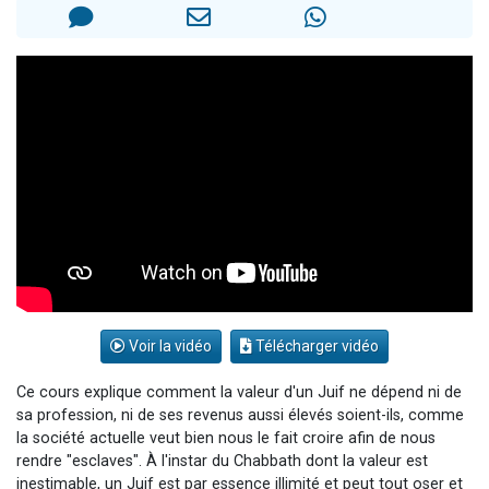
5 personnes viennent de faire un don pour Reloger Rivka, 6 enfants, victime de violences...
2 personnes viennent de faire un don pour Tsédaka : pauvres d'Israel
4 personnes viennent de nous rejoindre sur WhatsApp
53 personnes viennent de demander une bénédiction
Donnez votre avis sur la vidéo "Micro-trottoir - T'as donné ton MA’ASSER ?"
Voir la vidéo
Télécharger vidéo
Ce cours explique comment la valeur d'un Juif ne dépend ni de
sa profession, ni de ses revenus aussi élevés soient-ils, comme
la société actuelle veut bien nous le fait croire afin de nous
rendre "esclaves". À l'instar du Chabbath dont la valeur est
inestimable, un Juif est par essence illimité et peut tout oser et