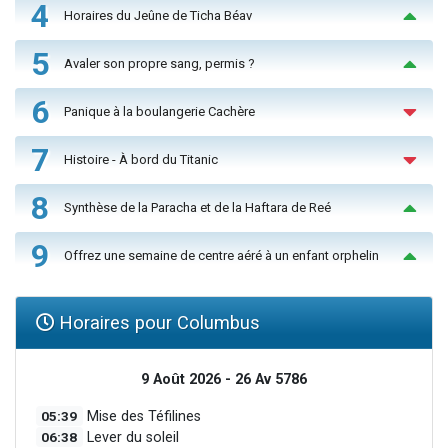
4
Horaires du Jeûne de Ticha Béav
5
Avaler son propre sang, permis ?
6
Panique à la boulangerie Cachère
7
Histoire - À bord du Titanic
8
Synthèse de la Paracha et de la Haftara de Reé
9
Offrez une semaine de centre aéré à un enfant orphelin
Horaires pour Columbus
9 Août 2026 - 26 Av 5786
05:39
Mise des Téfilines
06:38
Lever du soleil