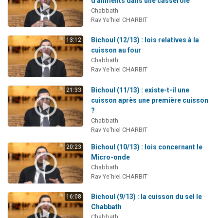
d'aliments dans une casserole
4 personnes viennent de nous rejoindre sur WhatsApp
Chabbath
Rav Ye'hiel CHARBIT
3 personnes viennent de nous rejoindre sur WhatsApp
3 personnes viennent de faire un don pour 5 jours de vacances aux Orphelins
Bichoul (12/13) : lois relatives à la
13:12
cuisson au four
Odaya vient de donner son Maasser
Chabbath
2 personnes viennent de faire un don pour Tsédaka : pauvres d'Israel
Rav Ye'hiel CHARBIT
Bichoul (11/13) : existe-t-il une
21:33
cuisson après une première cuisson
?
Chabbath
Rav Ye'hiel CHARBIT
Bichoul (10/13) : lois concernant le
20:23
Micro-onde
Chabbath
Rav Ye'hiel CHARBIT
Bichoul (9/13) : la cuisson du sel le
16:08
Chabbath
Chabbath