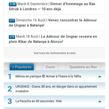
Mardi 8 Septembre |
Dinner d'hommage au Rav
J-30
Sitruk à Londres — 10 ans déjà
Dimanche 16 Août |
Venez rencontrer le Admour
J-7
de Ungvar à Natanya!
Mardi 18 Août |
Le Admour de Ungvar recevra en
J-9
plein Kikar de Natanya à Alonzo!
Voir tous les événements à venir
+ Populaires
Cours
Questions au Rav
1
Mitsva en panique 😨 Arriver à l'heure à la Téfila
2
URGENCE - Diane, 80 ans, en danger dans un appartement
insalubre
3
La Paracha en 60 secondes : Réé