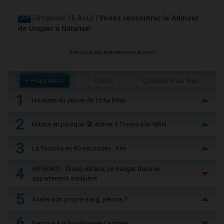
Dimanche 16 Août |
Venez rencontrer le Admour
J-7
de Ungvar à Natanya!
Voir tous les événements à venir
+ Populaires
Cours
Questions au Rav
1
Horaires du Jeûne de Ticha Béav
2
Mitsva en panique 😨 Arriver à l'heure à la Téfila
3
La Paracha en 60 secondes : Réé
4
URGENCE - Diane, 80 ans, en danger dans un
appartement insalubre
5
Avaler son propre sang, permis ?
6
Panique à la boulangerie Cachère