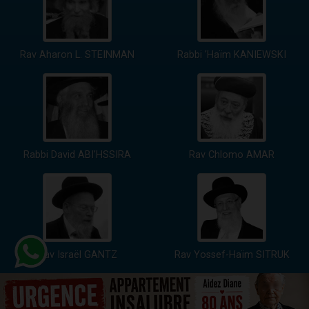
Rav Aharon L. STEINMAN
Rabbi 'Haïm KANIEWSKI
Rabbi David ABI'HSSIRA
Rav Chlomo AMAR
Rav Israël GANTZ
Rav Yossef-Haïm SITRUK