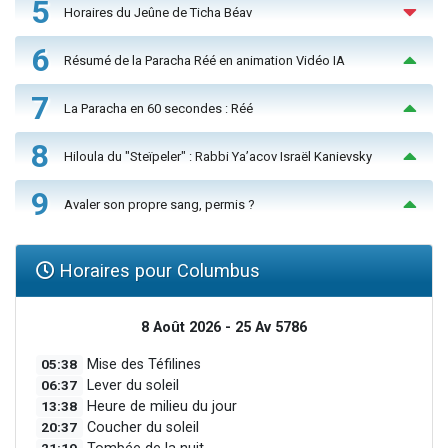
5
Horaires du Jeûne de Ticha Béav
6
Résumé de la Paracha Réé en animation Vidéo IA
7
La Paracha en 60 secondes : Réé
8
Hiloula du "Steïpeler" : Rabbi Ya’acov Israël Kanievsky
9
Avaler son propre sang, permis ?
Horaires pour Columbus
8 Août 2026 - 25 Av 5786
05:38
Mise des Téfilines
06:37
Lever du soleil
13:38
Heure de milieu du jour
20:37
Coucher du soleil