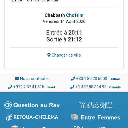
21:19
Tombée de la nuit
Chabbath
Choftim
Vendredi 14 Août 2026
Entrée à
20:11
Sortie à
21:12
Changer de ville
Nous contacter
+33.1.80.20.5000
France
+972.2.37.41.515
+1.437.887.14.93
Israël
Canada