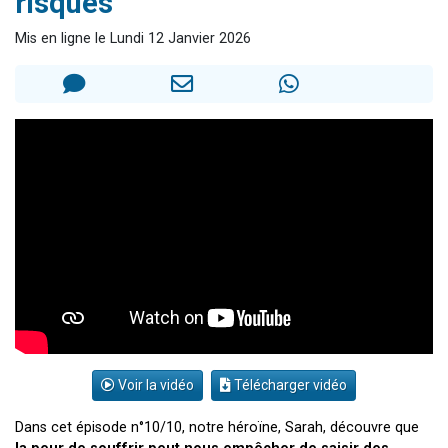
risques
13 personnes viennent de demander une bénédiction
Mis en ligne le Lundi 12 Janvier 2026
30 personnes viennent de faire un don pour Sauvez la jambe de Yohan
Il reste 49 places pour étudier en groupe sur Zoom
12 nouvelles musiques dans Torah-Box Music
29 personnes viennent de demander une bénédiction
Voir la vidéo
Télécharger vidéo
Dans cet épisode n°10/10, notre héroïne, Sarah, découvre que