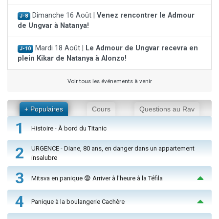
Dimanche 16 Août |
Venez rencontrer le Admour
J-8
de Ungvar à Natanya!
Mardi 18 Août |
Le Admour de Ungvar recevra en
J-10
plein Kikar de Natanya à Alonzo!
Voir tous les événements à venir
+ Populaires
Cours
Questions au Rav
1
Histoire - À bord du Titanic
2
URGENCE - Diane, 80 ans, en danger dans un appartement
insalubre
3
Mitsva en panique 😨 Arriver à l'heure à la Téfila
4
Panique à la boulangerie Cachère