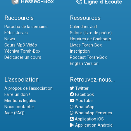
Raccourcis
Ressources
Paracha de la semaine
Calendrier Juif
Fêtes Juives
Sidour (livre de prière)
News
Horaires de Chabbath
Cours Mp3-Vidéo
Livres Torah-Box
Yéchiva Torah-Box
Inscription
Dédicacer un cours
Podcast Torah-Box
English Version
L'association
Retrouvez-nous...
A propos de l'association
Twitter
Faire un don !
Facebook
Mentions légales
YouTube
Nous contacter
WhatsApp
Aide (FAQ)
WhatsApp Femmes
Application iOS
Application Android