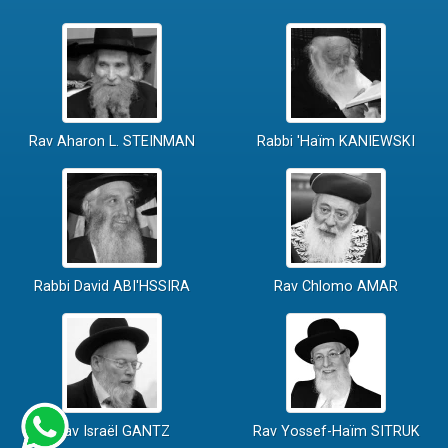
Rav Aharon L. STEINMAN
Rabbi 'Haïm KANIEWSKI
Rabbi David ABI'HSSIRA
Rav Chlomo AMAR
Rav Israël GANTZ
Rav Yossef-Haïm SITRUK