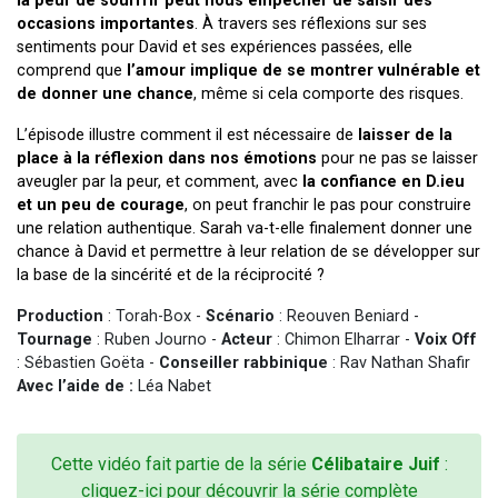
la peur de souffrir peut nous empêcher de saisir des
occasions importantes
. À travers ses réflexions sur ses
sentiments pour David et ses expériences passées, elle
comprend que
l’amour implique de se montrer vulnérable et
de donner une chance
, même si cela comporte des risques.
L’épisode illustre comment il est nécessaire de
laisser de la
place à la réflexion dans nos émotions
pour ne pas se laisser
aveugler par la peur, et comment, avec
la confiance en D.ieu
et un peu de courage
, on peut franchir le pas pour construire
une relation authentique. Sarah va-t-elle finalement donner une
chance à David et permettre à leur relation de se développer sur
la base de la sincérité et de la réciprocité ?
Production
: Torah-Box -
Scénario
: Reouven Beniard -
Tournage
: Ruben Journo -
Acteur
: Chimon Elharrar -
Voix Off
: Sébastien Goëta -
Conseiller rabbinique
: Rav Nathan Shafir
Avec l’aide de :
Léa Nabet
Cette vidéo fait partie de la série
Célibataire Juif
:
cliquez-ici pour découvrir la série complète