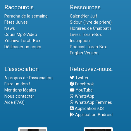
Raccourcis
Ressources
Paracha de la semaine
Calendrier Juif
Fêtes Juives
Sidour (livre de prière)
News
Horaires de Chabbath
Cours Mp3-Vidéo
Livres Torah-Box
Yéchiva Torah-Box
Inscription
Dédicacer un cours
Podcast Torah-Box
English Version
L'association
Retrouvez-nous...
A propos de l'association
Twitter
Faire un don !
Facebook
Mentions légales
YouTube
Nous contacter
WhatsApp
Aide (FAQ)
WhatsApp Femmes
Application iOS
Application Android