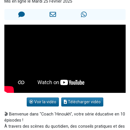
Mis en ligne le Mardi 25 Février 2025
13 personnes viennent de demander une bénédiction
30 personnes viennent de faire un don pour Sauvez la jambe de Yohan
Il reste 49 places pour étudier en groupe sur Zoom
12 nouvelles musiques dans Torah-Box Music
29 personnes viennent de demander une bénédiction
Voir la vidéo
Télécharger vidéo
🎬 Bienvenue dans "Coach 'Hinoukh", votre série éducative en 10
épisodes !
À travers des scènes du quotidien, des conseils pratiques et des