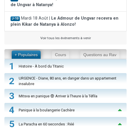
de Ungvar à Natanya!
Mardi 18 Août |
Le Admour de Ungvar recevra en
J-10
plein Kikar de Natanya à Alonzo!
Voir tous les événements à venir
+ Populaires
Cours
Questions au Rav
1
Histoire - À bord du Titanic
2
URGENCE - Diane, 80 ans, en danger dans un appartement
insalubre
3
Mitsva en panique 😨 Arriver à l'heure à la Téfila
4
Panique à la boulangerie Cachère
5
La Paracha en 60 secondes : Réé