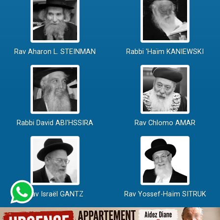
Rav Aharon L. STEINMAN
Rabbi 'Haïm KANIEWSKI
Rabbi David ABI'HSSIRA
Rav Chlomo AMAR
Rav Israël GANTZ
Rav Yossef-Haïm SITRUK