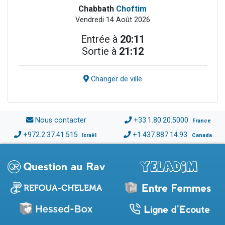
Chabbath
Choftim
Vendredi 14 Août 2026
Entrée à
20:11
Sortie à
21:12
Changer de ville
Nous contacter
+33.1.80.20.5000
France
+972.2.37.41.515
+1.437.887.14.93
Israël
Canada