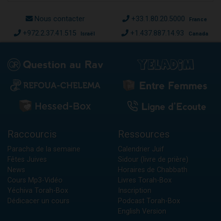
Nous contacter
+33.1.80.20.5000
France
+972.2.37.41.515
+1.437.887.14.93
Israël
Canada
Raccourcis
Ressources
Paracha de la semaine
Calendrier Juif
Fêtes Juives
Sidour (livre de prière)
News
Horaires de Chabbath
Cours Mp3-Vidéo
Livres Torah-Box
Yéchiva Torah-Box
Inscription
Dédicacer un cours
Podcast Torah-Box
English Version