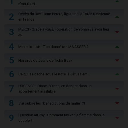
1
n'ont RIEN
2
Décès du Rav ‘Haïm Peretz, figure de la Torah tunisienne
en France
3
MERCI - Grâce à vous, l'opération de Yohan va avoir lieu
🙏
4
Micro-trottoir - T'as donné ton MA’ASSER ?
5
Horaires du Jeûne de Ticha Béav
6
Ce qui se cache sous le Kotel à Jérusalem...
7
URGENCE - Diane, 80 ans, en danger dans un
appartement insalubre
8
J'ai oublié les "bénédictions du matin" ?!
9
Question au Psy : Comment raviver la flamme dans le
couple ?