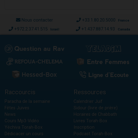
Nous contacter
+33.1.80.20.5000
France
+972.2.37.41.515
+1.437.887.14.93
Israël
Canada
Raccourcis
Ressources
Paracha de la semaine
Calendrier Juif
Fêtes Juives
Sidour (livre de prière)
News
Horaires de Chabbath
Cours Mp3-Vidéo
Livres Torah-Box
Yéchiva Torah-Box
Inscription
Dédicacer un cours
Podcast Torah-Box