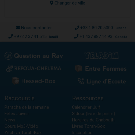
Changer de ville
Nous contacter
+33.1.80.20.5000
France
+972.2.37.41.515
+1.437.887.14.93
Israël
Canada
Raccourcis
Ressources
Paracha de la semaine
Calendrier Juif
Fêtes Juives
Sidour (livre de prière)
News
Horaires de Chabbath
Cours Mp3-Vidéo
Livres Torah-Box
Yéchiva Torah-Box
Inscription