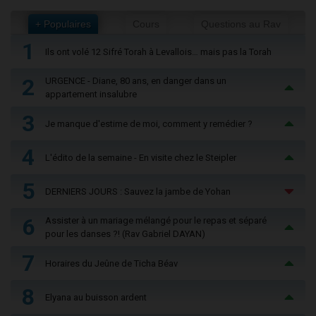
+ Populaires
Cours
Questions au Rav
1
Ils ont volé 12 Sifré Torah à Levallois… mais pas la Torah
2
URGENCE - Diane, 80 ans, en danger dans un
appartement insalubre
3
Je manque d'estime de moi, comment y remédier ?
4
L'édito de la semaine - En visite chez le Steipler
5
DERNIERS JOURS : Sauvez la jambe de Yohan
6
Assister à un mariage mélangé pour le repas et séparé
pour les danses ?! (Rav Gabriel DAYAN)
7
Horaires du Jeûne de Ticha Béav
8
Elyana au buisson ardent