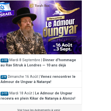
Mardi 8 Septembre |
Dinner d'hommage
J-32
au Rav Sitruk à Londres — 10 ans déjà
Dimanche 16 Août |
Venez rencontrer le
J-9
Admour de Ungvar à Natanya!
Mardi 18 Août |
Le Admour de Ungvar
J-11
recevra en plein Kikar de Natanya à Alonzo!
Voir tous les événements à venir