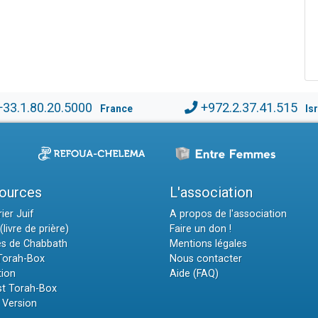
+33.1.80.20.5000
+972.2.37.41.515
France
Is
ources
L'association
ier Juif
A propos de l'association
(livre de prière)
Faire un don !
es de Chabbath
Mentions légales
 Torah-Box
Nous contacter
tion
Aide (FAQ)
t Torah-Box
 Version