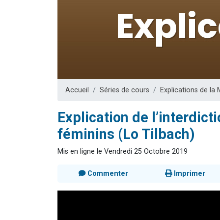
3 personnes 
2 nouvel
8 personn
Nouvelle émis
4 personnes 
Accueil
Séries de cours
Explications de la 
Explication de l’interdic
féminins (Lo Tilbach)
Mis en ligne le Vendredi 25 Octobre 2019
Commenter
Imprimer