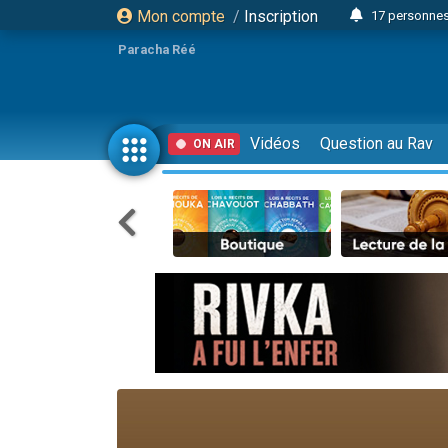
Mon compte
/
Inscription
17 personnes
Il reste 
Paracha Réé
23 person
Eva vient de
4 personnes 
Vidéos
Question au Rav
ON AIR
3 personnes 
Odaya vient 
3 personn
2 personnes 
13 personnes
Il reste 
30 perso
12 nouve
3 personnes 
2 personnes 