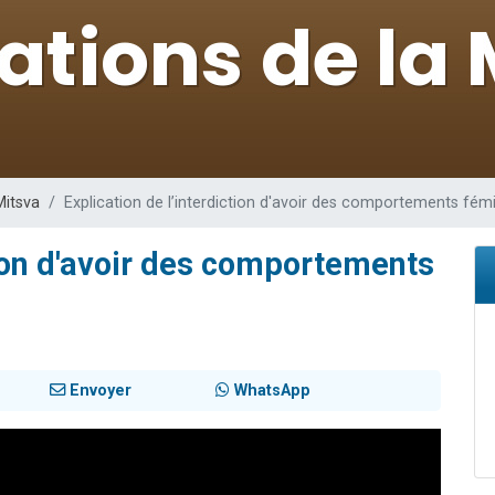
viennent de nous rejoindre sur WhatsApp
les musiques dans Torah-Box Music
es viennent de faire un don pour Tsédaka : pauvres d'Israel
sion radio : Visions de grandeur n°104 : Le Chabbath et le Birkat Hamazone à 
viennent de nous rejoindre sur WhatsApp
Mitsva
Explication de l’interdiction d'avoir des comportements fémi
tion d'avoir des comportements
Envoyer
WhatsApp