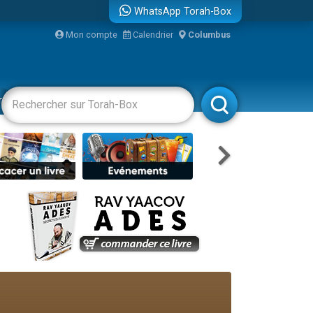
WhatsApp Torah-Box
Mon compte
Calendrier
Columbus
bre
racha
Divertissements
Livres
Rabbanim