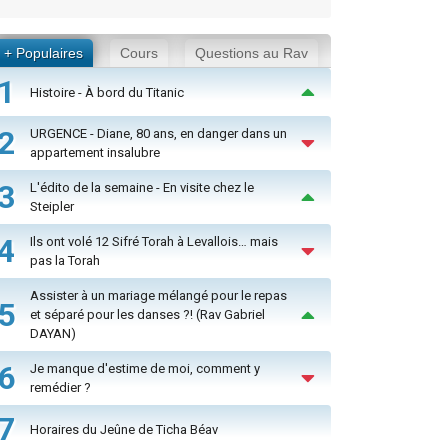
+ Populaires
Cours
Questions au Rav
1
Histoire - À bord du Titanic
2
URGENCE - Diane, 80 ans, en danger dans un
appartement insalubre
3
L'édito de la semaine - En visite chez le
Steipler
4
Ils ont volé 12 Sifré Torah à Levallois… mais
pas la Torah
Assister à un mariage mélangé pour le repas
5
et séparé pour les danses ?! (Rav Gabriel
DAYAN)
6
Je manque d'estime de moi, comment y
remédier ?
7
Horaires du Jeûne de Ticha Béav