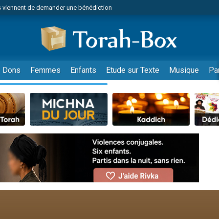
 viennent de demander une bénédiction
49 places pour étudier en groupe sur Zoom
nes viennent de faire un don pour Diane, 80 ans, dans un appartement insalu
 donner son Maasser
viennent de nous rejoindre sur WhatsApp
Dons
Femmes
Enfants
Etude sur Texte
Musique
Pa
viennent de nous rejoindre sur WhatsApp
de donner son Maasser
es viennent de faire un don pour 5 jours de vacances aux Orphelins
viennent de nous rejoindre sur WhatsApp
 viennent de demander une bénédiction
49 places pour étudier en groupe sur Zoom
nnes viennent de faire un don pour Sauvez la jambe de Yohan
lles musiques dans Torah-Box Music
viennent de nous rejoindre sur WhatsApp
viennent de nous rejoindre sur WhatsApp