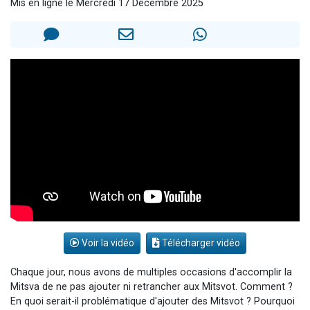
Mis en ligne le Mercredi 17 Décembre 2025
Il reste 49 places pour étudier en groupe sur Zoom
3 personnes viennent de nous rejoindre sur WhatsApp
2 personnes viennent de nous rejoindre sur WhatsApp
2 nouvelles musiques dans Torah-Box Music
6 personnes viennent de nous rejoindre sur WhatsApp
Voir la vidéo
Télécharger vidéo
Chaque jour, nous avons de multiples occasions d'accomplir la
Mitsva de ne pas ajouter ni retrancher aux Mitsvot. Comment ?
En quoi serait-il problématique d'ajouter des Mitsvot ? Pourquoi