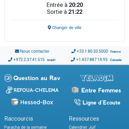
Entrée à
20:20
Sortie à
21:22
Changer de ville
Nous contacter
+33.1.80.20.5000
France
+972.2.37.41.515
+1.437.887.14.93
Israël
Canada
Raccourcis
Ressources
Paracha de la semaine
Calendrier Juif