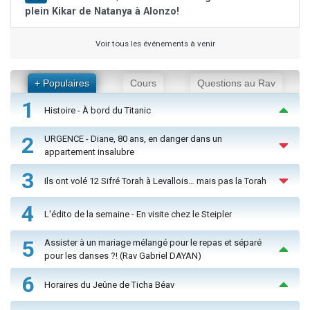
plein Kikar de Natanya à Alonzo!
Voir tous les événements à venir
+ Populaires
Cours
Questions au Rav
1
Histoire - À bord du Titanic
2
URGENCE - Diane, 80 ans, en danger dans un
appartement insalubre
3
Ils ont volé 12 Sifré Torah à Levallois… mais pas la Torah
4
L'édito de la semaine - En visite chez le Steipler
5
Assister à un mariage mélangé pour le repas et séparé
pour les danses ?! (Rav Gabriel DAYAN)
6
Horaires du Jeûne de Ticha Béav