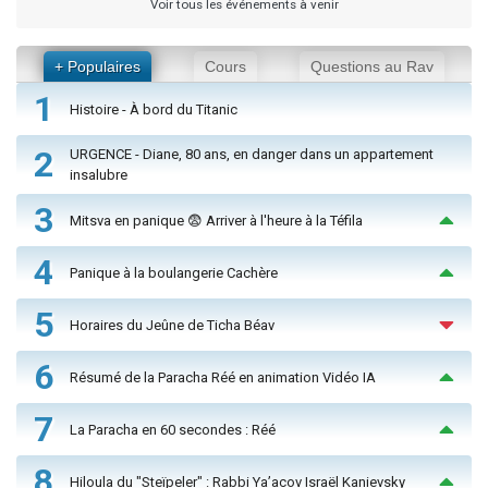
Voir tous les événements à venir
+ Populaires
Cours
Questions au Rav
1
Histoire - À bord du Titanic
2
URGENCE - Diane, 80 ans, en danger dans un appartement
insalubre
3
Mitsva en panique 😨 Arriver à l'heure à la Téfila
4
Panique à la boulangerie Cachère
5
Horaires du Jeûne de Ticha Béav
6
Résumé de la Paracha Réé en animation Vidéo IA
7
La Paracha en 60 secondes : Réé
8
Hiloula du "Steïpeler" : Rabbi Ya’acov Israël Kanievsky