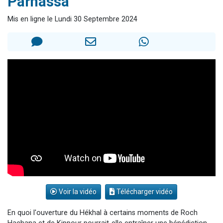
Parnassa
13 personnes viennent de demander une bénédiction
Mis en ligne le Lundi 30 Septembre 2024
30 personnes viennent de faire un don pour Sauvez la jambe de Yohan
Il reste 49 places pour étudier en groupe sur Zoom
12 nouvelles musiques dans Torah-Box Music
29 personnes viennent de demander une bénédiction
Voir la vidéo
Télécharger vidéo
En quoi l'ouverture du Hékhal à certains moments de Roch