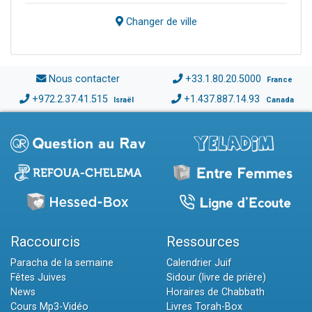
Changer de ville
Nous contacter
+33.1.80.20.5000
France
+972.2.37.41.515
+1.437.887.14.93
Israël
Canada
Raccourcis
Ressources
Paracha de la semaine
Calendrier Juif
Fêtes Juives
Sidour (livre de prière)
News
Horaires de Chabbath
Cours Mp3-Vidéo
Livres Torah-Box