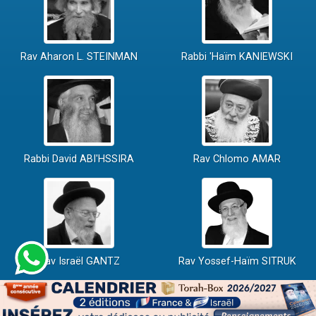
Rav Aharon L. STEINMAN
Rabbi 'Haïm KANIEWSKI
Rabbi David ABI'HSSIRA
Rav Chlomo AMAR
Rav Israël GANTZ
Rav Yossef-Haïm SITRUK