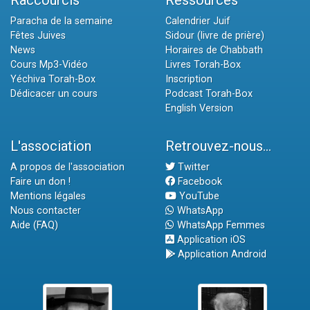
Raccourcis
Ressources
Paracha de la semaine
Calendrier Juif
Fêtes Juives
Sidour (livre de prière)
News
Horaires de Chabbath
Cours Mp3-Vidéo
Livres Torah-Box
Yéchiva Torah-Box
Inscription
Dédicacer un cours
Podcast Torah-Box
English Version
L'association
Retrouvez-nous...
A propos de l'association
Twitter
Faire un don !
Facebook
Mentions légales
YouTube
Nous contacter
WhatsApp
Aide (FAQ)
WhatsApp Femmes
Application iOS
Application Android