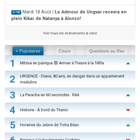
Mardi 18 Août |
Le Admour de Ungvar recevra en
J-10
plein Kikar de Natanya à Alonzo!
Voir tous les événements à venir
+ Populaires
Cours
Questions au Rav
1
Mitsva en panique 😨 Arriver à l'heure à la Téfila
2
URGENCE - Diane, 80 ans, en danger dans un appartement
insalubre
3
La Paracha en 60 secondes : Réé
4
Histoire - À bord du Titanic
5
Horaires du Jeûne de Ticha Béav
6
Panique à la boulangerie Cachère