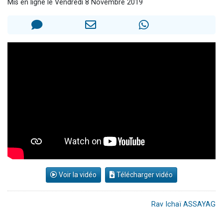
Mis en ligne le Vendredi 8 Novembre 2019
2 personnes viennent de nous rejoindre sur WhatsApp
13 personnes viennent de demander une bénédiction
Il reste 49 places pour étudier en groupe sur Zoom
12 nouvelles musiques dans Torah-Box Music
2 personnes viennent de nous rejoindre sur WhatsApp
Voir la vidéo
Télécharger vidéo
Rav Ichaï ASSAYAG