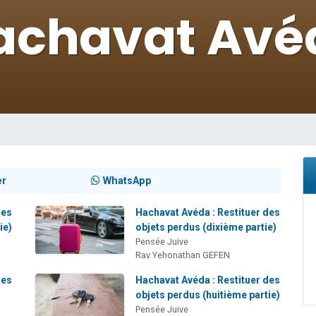
nnes viennent de faire un don pour Sauvez la jambe de Yohan
49 places pour étudier en groupe sur Zoom
lles musiques dans Torah-Box Music
 viennent de demander une bénédiction
49 places pour étudier en groupe sur Zoom
er
WhatsApp
des
Hachavat Avéda : Restituer des
ie)
objets perdus (dixième partie)
Pensée Juive
Rav Yehonathan GEFEN
des
Hachavat Avéda : Restituer des
objets perdus (huitième partie)
Pensée Juive