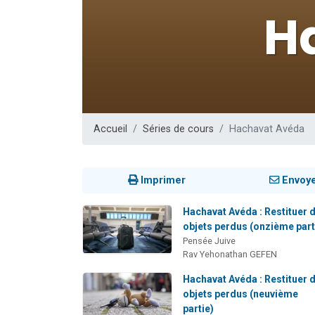
30 perso
Il reste 
12 nouve
29 personnes
Il reste 
Accueil
Séries de cours
Hachavat Avéda
Imprimer
Envoy
Hachavat Avéda : Restituer 
objets perdus (onzième part
Pensée Juive
Rav Yehonathan GEFEN
Hachavat Avéda : Restituer 
objets perdus (neuvième
partie)