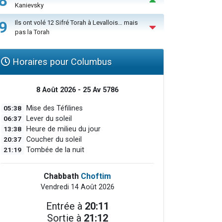
8
Kanievsky
9
Ils ont volé 12 Sifré Torah à Levallois… mais
pas la Torah
Horaires pour Columbus
8 Août 2026 - 25 Av 5786
05:38
Mise des Téfilines
06:37
Lever du soleil
13:38
Heure de milieu du jour
20:37
Coucher du soleil
21:19
Tombée de la nuit
Chabbath
Choftim
Vendredi 14 Août 2026
Entrée à
20:11
Sortie à
21:12