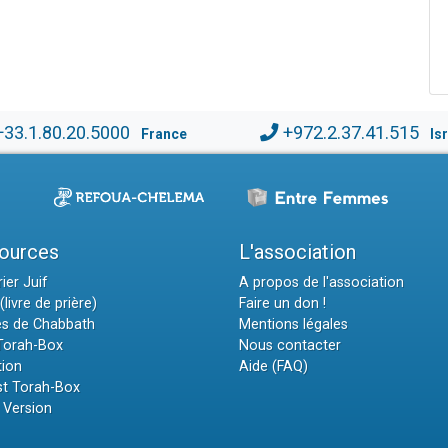
+33.1.80.20.5000
+972.2.37.41.515
France
Is
ources
L'association
ier Juif
A propos de l'association
(livre de prière)
Faire un don !
es de Chabbath
Mentions légales
 Torah-Box
Nous contacter
tion
Aide (FAQ)
t Torah-Box
 Version