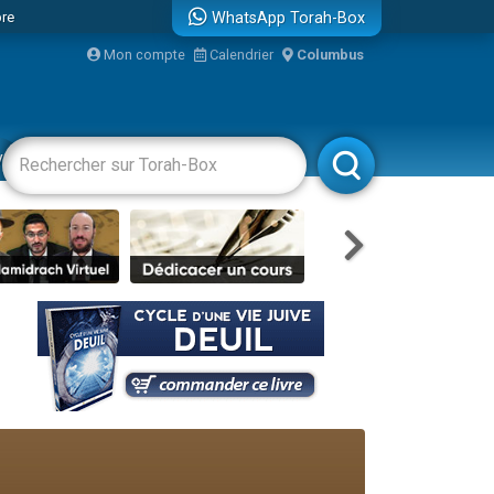
bre
WhatsApp Torah-Box
Mon compte
Calendrier
Columbus
...
vertissements
Livres
Rabbanim