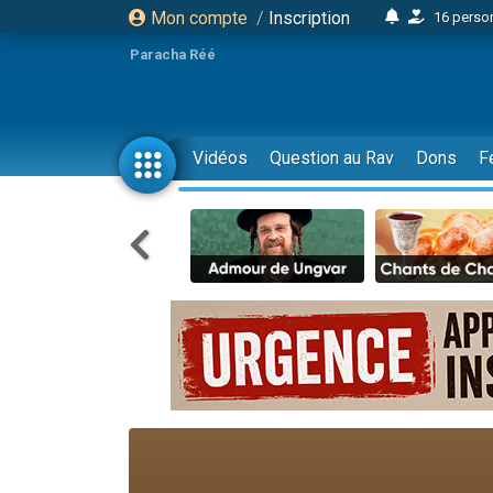
Mon compte
/
Inscription
16 person
2 personnes 
Paracha Réé
6 personnes 
4 personn
2 personn
Vidéos
Question au Rav
Dons
F
17 personnes
4 personnes 
Il reste 
Eva vient de
4 personnes 
3 personnes 
Odaya vient 
3 personn
2 personnes 
13 personnes