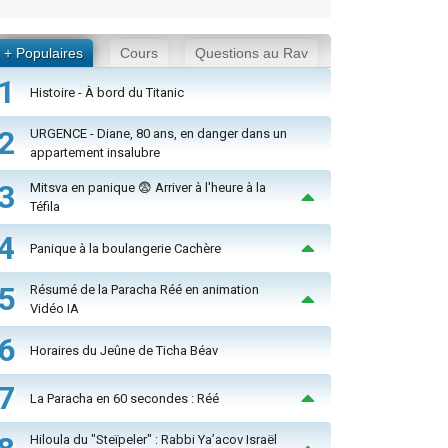
+ Populaires
Cours
Questions au Rav
1
Histoire - À bord du Titanic
2
URGENCE - Diane, 80 ans, en danger dans un
appartement insalubre
3
Mitsva en panique 😨 Arriver à l'heure à la
Téfila
4
Panique à la boulangerie Cachère
5
Résumé de la Paracha Réé en animation
Vidéo IA
6
Horaires du Jeûne de Ticha Béav
7
La Paracha en 60 secondes : Réé
Hiloula du "Steïpeler" : Rabbi Ya’acov Israël