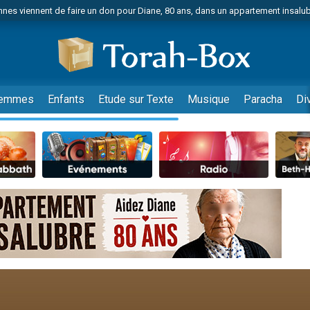
nes viennent de faire un don pour Diane, 80 ans, dans un appartement insalu
viennent de nous rejoindre sur WhatsApp
viennent de nous rejoindre sur WhatsApp
es viennent de faire un don pour Reloger Rivka, 6 enfants, victime de violences
es viennent de faire un don pour 1 Journée de Vacances Pour les Enfants
emmes
Enfants
Etude sur Texte
Musique
Paracha
Di
 viennent de demander une bénédiction
viennent de nous rejoindre sur WhatsApp
49 places pour étudier en groupe sur Zoom
 donner son Maasser
viennent de nous rejoindre sur WhatsApp
viennent de nous rejoindre sur WhatsApp
de donner son Maasser
es viennent de faire un don pour 5 jours de vacances aux Orphelins
viennent de nous rejoindre sur WhatsApp
 viennent de demander une bénédiction