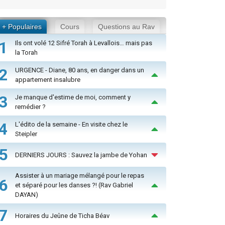
+ Populaires
Cours
Questions au Rav
1
Ils ont volé 12 Sifré Torah à Levallois… mais pas
la Torah
2
URGENCE - Diane, 80 ans, en danger dans un
appartement insalubre
3
Je manque d'estime de moi, comment y
remédier ?
4
L'édito de la semaine - En visite chez le
Steipler
5
DERNIERS JOURS : Sauvez la jambe de Yohan
Assister à un mariage mélangé pour le repas
6
et séparé pour les danses ?! (Rav Gabriel
DAYAN)
7
Horaires du Jeûne de Ticha Béav