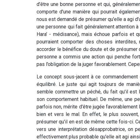
d’être une bonne personne et qui, généralement
comporte d'une manière qui pourrait également
nous est demandé de présumer qu'elle a agi d’
une personne qui fait généralement attention 
Hara’ - médisance), mais échoue parfois et 
pourraient comporter des choses interdites,
accorder le bénéfice du doute et de présumer q
personne a commis une action qui penche forte
pas l’obligation de la juger favorablement. Cepen
Le concept sous-jacent à ce commandement es
équilibré. Le juste qui agit toujours de mani
semble commettre un péché, du fait qu'il est l
son comportement habituel. De même, une per
parfois non, mérite d'être jugée favorablement 
bien et vers le mal. En effet, le plus souvent, 
présumer qu'il en est de même cette fois-ci. C
vers une interprétation désapprobatrice, on pe
effectivement plus probable qu'elle ait agi ainsi