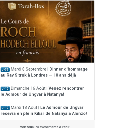
Mardi 8 Septembre |
Dinner d'hommage
J-33
au Rav Sitruk à Londres — 10 ans déjà
Dimanche 16 Août |
Venez rencontrer
J-10
le Admour de Ungvar à Natanya!
Mardi 18 Août |
Le Admour de Ungvar
J-12
recevra en plein Kikar de Natanya à Alonzo!
Voir tous les événements à venir