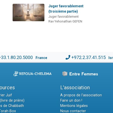
Juger favorablement
(troisième partie)
Juger favorablement
Rav Yehonathan GEFEN
+33.1.80.20.5000
+972.2.37.41.515
France
Is
ources
L'association
ier Juif
A propos de l'association
(livre de prière)
Faire un don !
es de Chabbath
Mentions légales
 Torah-Box
Nous contacter