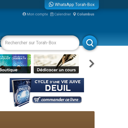
WhatsApp Torah-Box
Mon compte
Calendrier
Columbus
racha
Divertissements
Livres
Rabbanim
re
travers le temps