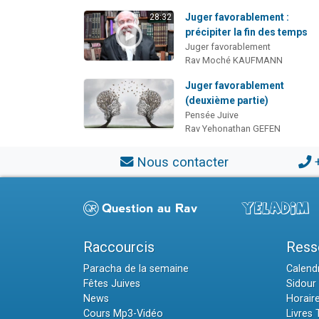
Juger favorablement :
28:32
précipiter la fin des temps
Juger favorablement
Rav Moché KAUFMANN
Juger favorablement
(deuxième partie)
Pensée Juive
Rav Yehonathan GEFEN
Nous contacter
Raccourcis
Ress
Paracha de la semaine
Calendr
Fêtes Juives
Sidour 
News
Horair
Cours Mp3-Vidéo
Livres