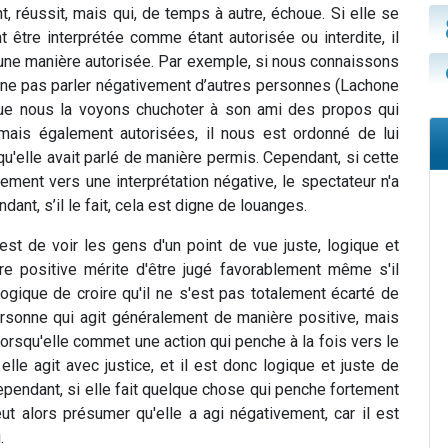
, réussit, mais qui, de temps à autre, échoue. Si elle se
 être interprétée comme étant autorisée ou interdite, il
une manière autorisée. Par exemple, si nous connaissons
à ne pas parler négativement d’autres personnes (Lachone
que nous la voyons chuchoter à son ami des propos qui
 mais également autorisées, il nous est ordonné de lui
u'elle avait parlé de manière permis. Cependant, si cette
ment vers une interprétation négative, le spectateur n'a
dant, s’il le fait, cela est digne de louanges.
t de voir les gens d'un point de vue juste, logique et
ère positive mérite d'être jugé favorablement même s'il
ogique de croire qu'il ne s'est pas totalement écarté de
sonne qui agit généralement de manière positive, mais
lorsqu'elle commet une action qui penche à la fois vers le
elle agit avec justice, et il est donc logique et juste de
ependant, si elle fait quelque chose qui penche fortement
ut alors présumer qu'elle a agi négativement, car il est
.