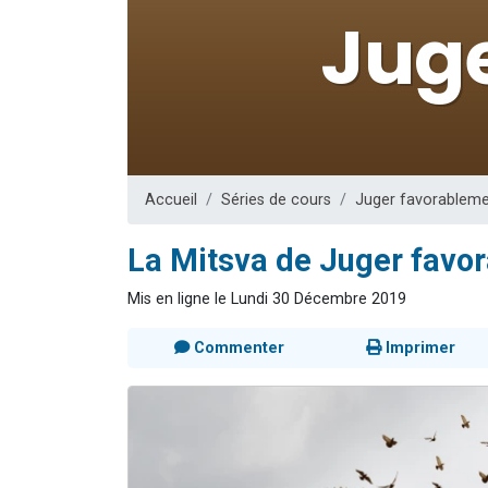
6 personn
2 personn
10 personnes
Il reste 
2 personnes 
Accueil
Séries de cours
Juger favorablem
La Mitsva de Juger favor
Mis en ligne le Lundi 30 Décembre 2019
Commenter
Imprimer