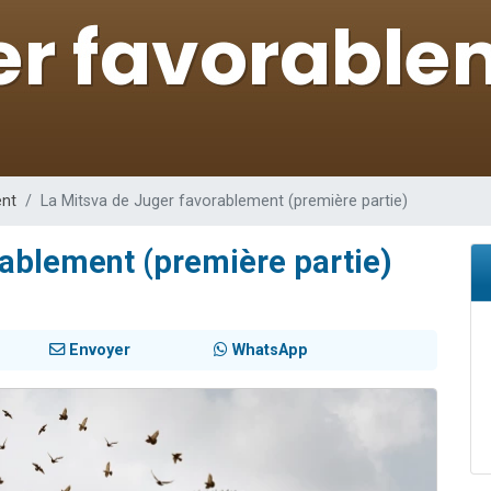
es viennent de faire un don pour 5 enfants déjà orphelins risquent de perdre
es viennent de faire un don pour Reloger Rivka, 6 enfants, victime de violences
 viennent de demander une bénédiction
49 places pour étudier en groupe sur Zoom
viennent de nous rejoindre sur WhatsApp
ent
La Mitsva de Juger favorablement (première partie)
ablement (première partie)
Envoyer
WhatsApp