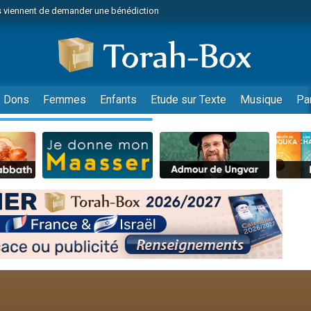
 viennent de demander une bénédiction
49 places pour étudier en groupe sur Zoom
lles musiques dans Torah-Box Music
nnes viennent de faire un don pour Sauvez la jambe de Yohan
viennent de nous rejoindre sur WhatsApp
Dons
Femmes
Enfants
Etude sur Texte
Musique
Pa
viennent de nous rejoindre sur WhatsApp
viennent de nous rejoindre sur WhatsApp
les musiques dans Torah-Box Music
es viennent de faire un don pour Tsédaka : pauvres d'Israel
es viennent de faire un don pour Diane, 80 ans, dans un appartement insalub
sion radio : Visions de grandeur n°104 : Le Chabbath et le Birkat Hamazone à 
 viennent de demander une bénédiction
49 places pour étudier en groupe sur Zoom
de donner son Maasser
ent de donner son Maasser