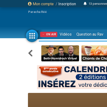
Mon compte
/
Inscription
13 personnes
Il reste 
Paracha Réé
12 nouve
30 perso
3 personnes 
Vidéos
Question au Rav
ON AIR
2 personnes 
3 personnes 
2 nouvel
8 personn
4 personn
Nouvelle émis
61 personnes
Il reste 
Ariel vient 
Nathaniel vi