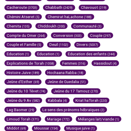
Cacheroute
Chabbath
Chavouot
(3703)
(2429)
(219)
Chémini Atseret
Chemirat haLachone
(5)
(188)
Chemita
Chiddoukh
Communauté
(135)
(200)
(3)
Compte du Omer
Conversion
Couple
(264)
(303)
(297)
Couple et Famille
Deuil
Divers
(5)
(1102)
(5037)
Education
Education
Education des enfants
(1)
(1)
(244)
Explications de Torah
Femmes
Hassidout
(1058)
(316)
(4)
Histoire Juive
Hochaana Rabba
(189)
(18)
Jeûne d'Esther
Jeûne de Guedalia
(69)
(51)
Jeûne du 10 Tévet
Jeûne du 17 Tamouz
(74)
(270)
Jeûne du 9 Av
Kabbala
Kriat haTorah
(582)
(4)
(220)
Lag Baomer
Le sens des prénoms hébraïques
(29)
(2)
Limoud Torah
Mariage
Mélanges lait/viande
(371)
(772)
(1)
Middot
Moussar
Musique juive
(69)
(154)
(1)