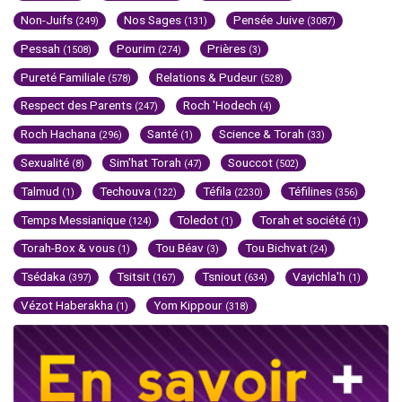
Non-Juifs
Nos Sages
Pensée Juive
(249)
(131)
(3087)
Pessah
Pourim
Prières
(1508)
(274)
(3)
Pureté Familiale
Relations & Pudeur
(578)
(528)
Respect des Parents
Roch 'Hodech
(247)
(4)
Roch Hachana
Santé
Science & Torah
(296)
(1)
(33)
Sexualité
Sim'hat Torah
Souccot
(8)
(47)
(502)
Talmud
Techouva
Téfila
Téfilines
(1)
(122)
(2230)
(356)
Temps Messianique
Toledot
Torah et société
(124)
(1)
(1)
Torah-Box & vous
Tou Béav
Tou Bichvat
(1)
(3)
(24)
Tsédaka
Tsitsit
Tsniout
Vayichla'h
(397)
(167)
(634)
(1)
Vézot Haberakha
Yom Kippour
(1)
(318)