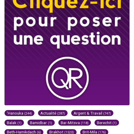
'Hanouka
Actualité
Argent & Travail
(244)
(287)
(747)
Balak
Bamidbar
Bar-Mitsva
Berechit
(1)
(1)
(118)
(1)
Beth-Hamikdach
Brakhot
Brit-Mila
(6)
(1520)
(176)