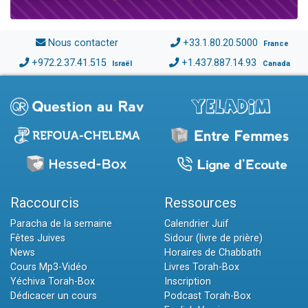
Nous contacter
+33.1.80.20.5000
France
+972.2.37.41.515
+1.437.887.14.93
Israël
Canada
Raccourcis
Ressources
Paracha de la semaine
Calendrier Juif
Fêtes Juives
Sidour (livre de prière)
News
Horaires de Chabbath
Cours Mp3-Vidéo
Livres Torah-Box
Yéchiva Torah-Box
Inscription
Dédicacer un cours
Podcast Torah-Box