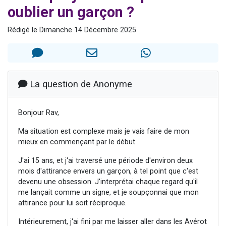
oublier un garçon ?
3 personnes viennent de nous rejoindre sur WhatsApp
3 personnes viennent de faire un don pour 5 jours de vacances aux Orphelins
Rédigé le Dimanche 14 Décembre 2025
Odaya vient de donner son Maasser
13 personnes viennent de demander une bénédiction
3 personnes viennent de nous rejoindre sur WhatsApp
La question de Anonyme
Bonjour Rav,
Ma situation est complexe mais je vais faire de mon
mieux en commençant par le début .
J'ai 15 ans, et j'ai traversé une période d'environ deux
mois d'attirance envers un garçon, à tel point que c'est
devenu une obsession. J'interprétai chaque regard qu'il
me lançait comme un signe, et je soupçonnai que mon
attirance pour lui soit réciproque.
Intérieurement, j'ai fini par me laisser aller dans les Avérot