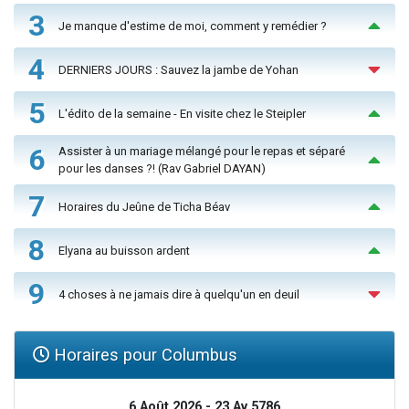
3
Je manque d'estime de moi, comment y remédier ?
4
DERNIERS JOURS : Sauvez la jambe de Yohan
5
L'édito de la semaine - En visite chez le Steipler
6
Assister à un mariage mélangé pour le repas et séparé
pour les danses ?! (Rav Gabriel DAYAN)
7
Horaires du Jeûne de Ticha Béav
8
Elyana au buisson ardent
9
4 choses à ne jamais dire à quelqu'un en deuil
Horaires pour Columbus
6 Août 2026 - 23 Av 5786