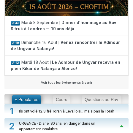
Mardi 8 Septembre |
Dinner d'hommage au Rav
J-33
Sitruk à Londres — 10 ans déjà
Dimanche 16 Août |
Venez rencontrer le Admour
J-10
de Ungvar à Natanya!
Mardi 18 Août |
Le Admour de Ungvar recevra en
J-12
plein Kikar de Natanya à Alonzo!
Voir tous les événements à venir
+ Populaires
Cours
Questions au Rav
1
Ils ont volé 12 Sifré Torah à Levallois… mais pas la Torah
2
URGENCE - Diane, 80 ans, en danger dans un
appartement insalubre