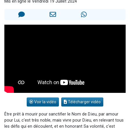
Mis en ligne le Vendredi 19 Juillet 2024
Dovan vient de donner son Maasser
2 personnes viennent de nous rejoindre sur WhatsApp
2 personnes viennent de nous rejoindre sur WhatsApp
Malgorzata vient de donner son Maasser
3 personnes viennent de nous rejoindre sur WhatsApp
Voir la vidéo
Télécharger vidéo
Être prêt à mourir pour sanctifier le Nom de D.ieu, par amour
pour Lui, c'est très noble, mais vivre pour D.ieu, en relevant tous
les défis qui en découlent, et en honorant Sa volonté, c'est