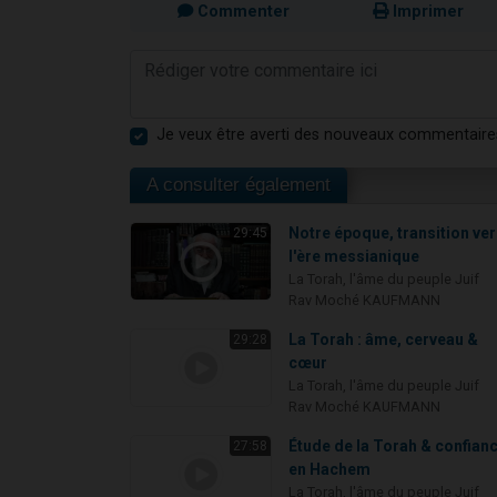
Commenter
Imprimer
Je veux être averti des nouveaux commentaire
A consulter également
Notre époque, transition ve
29:45
l'ère messianique
La Torah, l'âme du peuple Juif
Rav Moché KAUFMANN
La Torah : âme, cerveau &
29:28
cœur
La Torah, l'âme du peuple Juif
Rav Moché KAUFMANN
Étude de la Torah & confian
27:58
en Hachem
La Torah, l'âme du peuple Juif