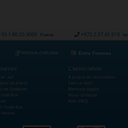
+33.1.80.20.5000
+972.2.37.41.515
France
Is
ources
L'association
ier Juif
A propos de l'association
(livre de prière)
Faire un don !
es de Chabbath
Mentions légales
 Torah-Box
Nous contacter
tion
Aide (FAQ)
t Torah-Box
 Version