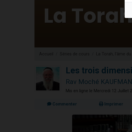
13 personnes
30 perso
Il reste 
12 nouve
29 personnes
Accueil
Séries de cours
La Torah, l'âme du
Les trois dimensi
Rav Moché KAUFMA
Mis en ligne le Mercredi 12 Juillet 
Commenter
Imprimer