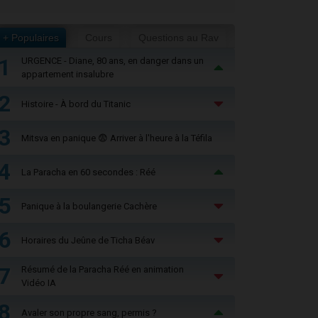
+ Populaires
Cours
Questions au Rav
1
URGENCE - Diane, 80 ans, en danger dans un
appartement insalubre
2
Histoire - À bord du Titanic
3
Mitsva en panique 😨 Arriver à l'heure à la Téfila
4
La Paracha en 60 secondes : Réé
5
Panique à la boulangerie Cachère
6
Horaires du Jeûne de Ticha Béav
7
Résumé de la Paracha Réé en animation
Vidéo IA
8
Avaler son propre sang, permis ?