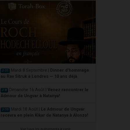
Mardi 8 Septembre |
Dinner d'hommage
J-31
au Rav Sitruk à Londres — 10 ans déjà
Dimanche 16 Août |
Venez rencontrer le
J-8
Admour de Ungvar à Natanya!
Mardi 18 Août |
Le Admour de Ungvar
J-10
recevra en plein Kikar de Natanya à Alonzo!
Voir tous les événements à venir