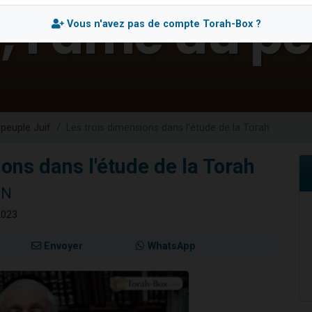
 viennent de demander une bénédiction
Vous n'avez pas de compte Torah-Box ?
nnes viennent de faire un don pour Sauvez la jambe de Yohan
49 places pour étudier en groupe sur Zoom
lles musiques dans Torah-Box Music
 viennent de demander une bénédiction
 peuple Juif
Les trois dimensions dans l'étude de la Torah
ons dans l'étude de la Torah
NN
2023
Envoyer
WhatsApp