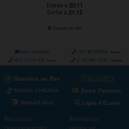
Entrée à
20:11
Sortie à
21:12
Changer de ville
Nous contacter
+33.1.80.20.5000
France
+972.2.37.41.515
+1.437.887.14.93
Israël
Canada
Raccourcis
Ressources
Paracha de la semaine
Calendrier Juif