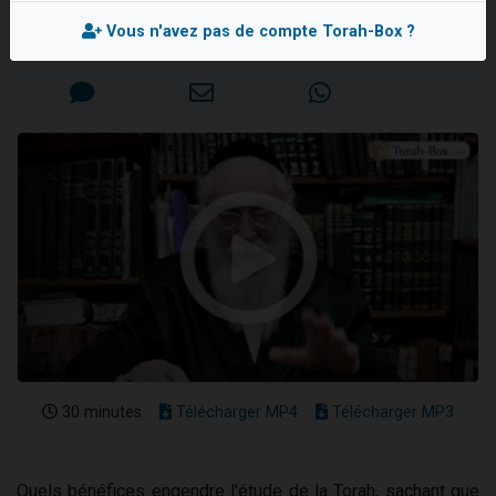
Rav Moché KAUFMANN
17 personnes viennent de demander une bénédiction
Vous n'avez pas de compte Torah-Box ?
Mis en ligne le Mercredi 28 Juin 2023
4 personnes viennent de nous rejoindre sur WhatsApp
Il reste 49 places pour étudier en groupe sur Zoom
Eva vient de donner son Maasser
Eli vient de donner son Maasser
30 minutes
Télécharger MP4
Télécharger MP3
Quels bénéfices engendre l'étude de la Torah, sachant que