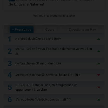
de Ungvar à Natanya!
Voir tous les événements à venir
+ Populaires
Cours
Questions au Rav
1
Horaires du Jeûne de Ticha Béav
2
MERCI - Grâce à vous, l'opération de Yohan va avoir lieu
🙏
3
La Paracha en 60 secondes : Réé
4
Mitsva en panique 😨 Arriver à l'heure à la Téfila
5
URGENCE - Diane, 80 ans, en danger dans un
appartement insalubre
6
J'ai oublié les "bénédictions du matin" ?!