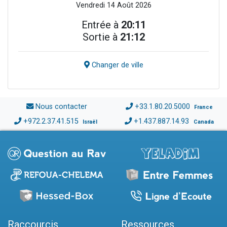
Vendredi 14 Août 2026
Entrée à
20:11
Sortie à
21:12
Changer de ville
Nous contacter
+33.1.80.20.5000
France
+972.2.37.41.515
+1.437.887.14.93
Israël
Canada
Raccourcis
Ressources