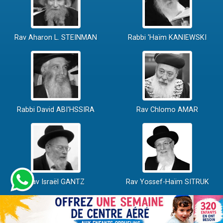
Rav Aharon L. STEINMAN
Rabbi 'Haïm KANIEWSKI
Rabbi David ABI'HSSIRA
Rav Chlomo AMAR
Rav Israël GANTZ
Rav Yossef-Haïm SITRUK