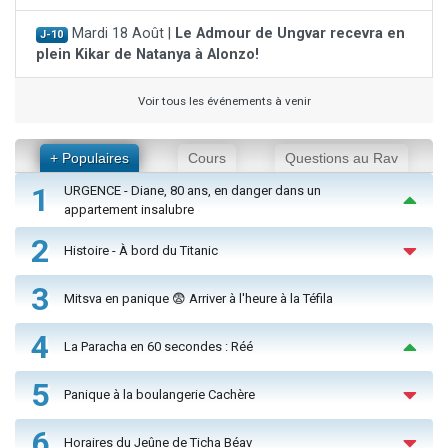
Mardi 18 Août |
Le Admour de Ungvar recevra en
J-10
plein Kikar de Natanya à Alonzo!
Voir tous les événements à venir
+ Populaires
Cours
Questions au Rav
1
URGENCE - Diane, 80 ans, en danger dans un
appartement insalubre
2
Histoire - À bord du Titanic
3
Mitsva en panique 😨 Arriver à l'heure à la Téfila
4
La Paracha en 60 secondes : Réé
5
Panique à la boulangerie Cachère
6
Horaires du Jeûne de Ticha Béav