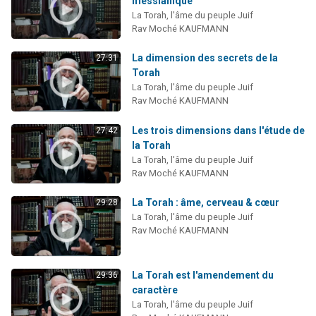
messianique
2 personnes viennent de nous rejoindre sur WhatsApp
La Torah, l'âme du peuple Juif
Rav Moché KAUFMANN
13 personnes viennent de demander une bénédiction
Il reste 49 places pour étudier en groupe sur Zoom
La dimension des secrets de la
27:31
Torah
12 nouvelles musiques dans Torah-Box Music
La Torah, l'âme du peuple Juif
2 personnes viennent de nous rejoindre sur WhatsApp
Rav Moché KAUFMANN
Les trois dimensions dans l'étude de
27:42
la Torah
La Torah, l'âme du peuple Juif
Rav Moché KAUFMANN
La Torah : âme, cerveau & cœur
29:28
La Torah, l'âme du peuple Juif
Rav Moché KAUFMANN
La Torah est l'amendement du
29:36
caractère
La Torah, l'âme du peuple Juif