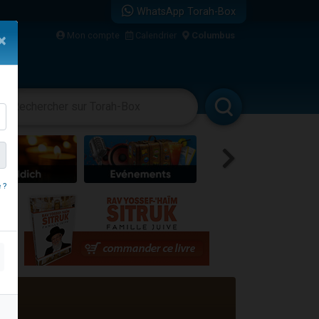
WhatsApp Torah-Box
bre
Mon compte
Calendrier
Columbus
×
...
vertissements
Livres
Rabbanim
 ?