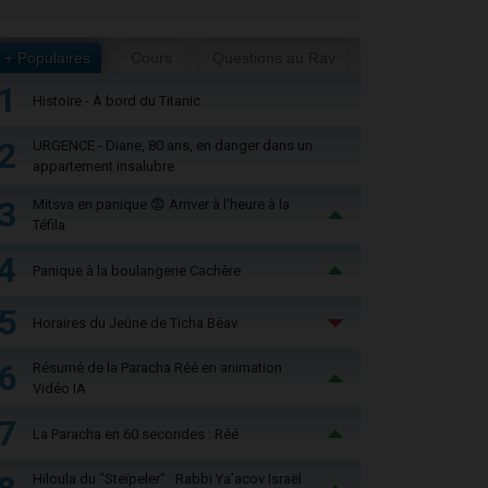
+ Populaires
Cours
Questions au Rav
1
Histoire - À bord du Titanic
2
URGENCE - Diane, 80 ans, en danger dans un
appartement insalubre
3
Mitsva en panique 😨 Arriver à l'heure à la
Téfila
4
Panique à la boulangerie Cachère
5
Horaires du Jeûne de Ticha Béav
6
Résumé de la Paracha Réé en animation
Vidéo IA
7
La Paracha en 60 secondes : Réé
Hiloula du "Steïpeler" : Rabbi Ya’acov Israël