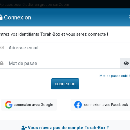
49 places pour étudier en groupe sur Zoom
nes viennent de faire un don pour Diane, 80 ans, dans un appartement insalu
Connexion
viennent de nous rejoindre sur WhatsApp
viennent de nous rejoindre sur WhatsApp
ntrez vos identifiants Torah-Box et vous serez connecté !
es viennent de faire un don pour Reloger Rivka, 6 enfants, victime de violences
emmes
Enfants
Etude sur Texte
Musique
Paracha
Di
es viennent de faire un don pour 1 Journée de Vacances Pour les Enfants
 viennent de demander une bénédiction
viennent de nous rejoindre sur WhatsApp
49 places pour étudier en groupe sur Zoom
Mot de passe oublié
 donner son Maasser
viennent de nous rejoindre sur WhatsApp
viennent de nous rejoindre sur WhatsApp
connexion avec Google
connexion avec Facebook
de donner son Maasser
es viennent de faire un don pour 5 jours de vacances aux Orphelins
viennent de nous rejoindre sur WhatsApp
Vous n'avez pas de compte Torah-Box ?