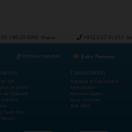
+33.1.80.20.5000
+972.2.37.41.515
France
Is
ources
L'association
ier Juif
A propos de l'association
(livre de prière)
Faire un don !
es de Chabbath
Mentions légales
 Torah-Box
Nous contacter
tion
Aide (FAQ)
t Torah-Box
 Version