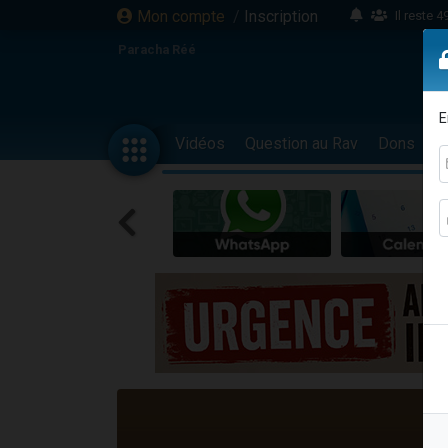
Mon compte
/
Inscription
Il reste 
16 person
Paracha Réé
2 personnes 
6 personnes 
E
4 personn
Vidéos
Question au Rav
Dons
F
2 personn
17 personnes
4 personnes 
Il reste 
Eva vient de
4 personnes 
3 personnes 
Odaya vient 
3 personn
2 personnes 