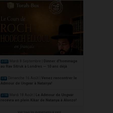
Mardi 8 Septembre |
Dinner d'hommage
J-31
au Rav Sitruk à Londres — 10 ans déjà
Dimanche 16 Août |
Venez rencontrer le
J-8
Admour de Ungvar à Natanya!
Mardi 18 Août |
Le Admour de Ungvar
J-10
recevra en plein Kikar de Natanya à Alonzo!
Voir tous les événements à venir