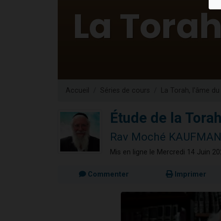
13 personnes
30 perso
Il reste 
12 nouve
29 personnes
Accueil
Séries de cours
La Torah, l'âme du
Étude de la Tora
Rav Moché KAUFMA
Mis en ligne le Mercredi 14 Juin 2
Commenter
Imprimer