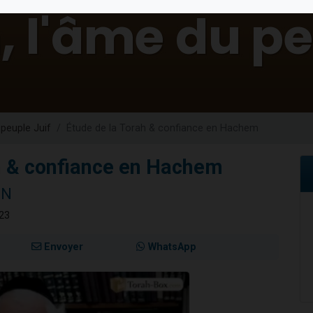
 viennent de demander une bénédiction
nnes viennent de faire un don pour Sauvez la jambe de Yohan
49 places pour étudier en groupe sur Zoom
lles musiques dans Torah-Box Music
 viennent de demander une bénédiction
 peuple Juif
Étude de la Torah & confiance en Hachem
h & confiance en Hachem
NN
023
Envoyer
WhatsApp