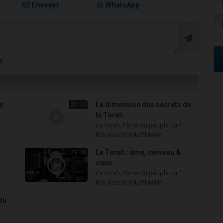
Envoyer
WhatsApp
s
rs
La dimension des secrets de
27:31
la Torah
La Torah, l'âme du peuple Juif
Rav Moché KAUFMANN
La Torah : âme, cerveau &
29:28
cœur
La Torah, l'âme du peuple Juif
Rav Moché KAUFMANN
du