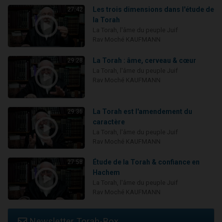
Les trois dimensions dans l'étude de
27:42
la Torah
La Torah, l'âme du peuple Juif
Rav Moché KAUFMANN
La Torah : âme, cerveau & cœur
29:28
La Torah, l'âme du peuple Juif
Rav Moché KAUFMANN
La Torah est l'amendement du
29:36
caractère
La Torah, l'âme du peuple Juif
Rav Moché KAUFMANN
Étude de la Torah & confiance en
27:58
Hachem
La Torah, l'âme du peuple Juif
Rav Moché KAUFMANN
Newsletter Torah-Box