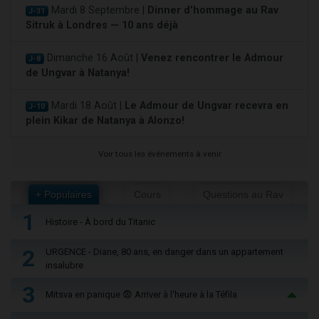
Mardi 8 Septembre |
Dinner d'hommage au Rav
J-31
Sitruk à Londres — 10 ans déjà
Dimanche 16 Août |
Venez rencontrer le Admour
J-8
de Ungvar à Natanya!
Mardi 18 Août |
Le Admour de Ungvar recevra en
J-10
plein Kikar de Natanya à Alonzo!
Voir tous les événements à venir
+ Populaires
Cours
Questions au Rav
1
Histoire - À bord du Titanic
2
URGENCE - Diane, 80 ans, en danger dans un appartement
insalubre
3
Mitsva en panique 😨 Arriver à l'heure à la Téfila