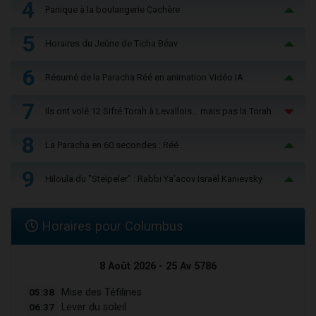
4
Panique à la boulangerie Cachère
5
Horaires du Jeûne de Ticha Béav
6
Résumé de la Paracha Réé en animation Vidéo IA
7
Ils ont volé 12 Sifré Torah à Levallois… mais pas la Torah
8
La Paracha en 60 secondes : Réé
9
Hiloula du "Steïpeler" : Rabbi Ya’acov Israël Kanievsky
Horaires pour Columbus
8 Août 2026 - 25 Av 5786
05:38
Mise des Téfilines
06:37
Lever du soleil