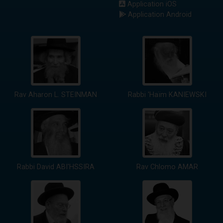
Application iOS
Application Android
Rav Aharon L. STEINMAN
Rabbi 'Haïm KANIEWSKI
Rabbi David ABI'HSSIRA
Rav Chlomo AMAR