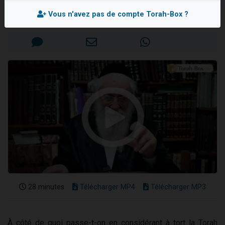
Rav Moché KAUFMANN
3 personnes viennent de nous rejoindre sur WhatsApp
Vous n'avez pas de compte Torah-Box ?
Mis en ligne le Mercredi 19 Juillet 2023
11 personnes viennent de demander une bénédiction
Il reste 49 places pour étudier en groupe sur Zoom
3 personnes viennent de faire un don pour Diane, 80 ans, dans un appartement insalubre
5 personnes viennent de faire un don pour Reloger Rivka, 6 enfants, victime de violences...
28 minutes
Télécharger MP4
Télécharger MP3
À côté de quoi passe-t-on en considérant à tort la Torah