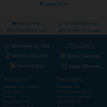
Changer de ville
Nous contacter
+33.1.80.20.5000
France
+972.2.37.41.515
+1.437.887.14.93
Israël
Canada
Raccourcis
Ressources
Paracha de la semaine
Calendrier Juif
Fêtes Juives
Sidour (livre de prière)
News
Horaires de Chabbath
Cours Mp3-Vidéo
Livres Torah-Box
Yéchiva Torah-Box
Inscription