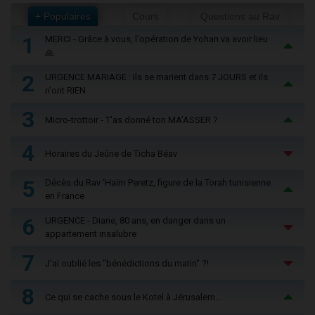
+ Populaires
Cours
Questions au Rav
1
MERCI - Grâce à vous, l'opération de Yohan va avoir lieu
🙏
2
URGENCE MARIAGE : Ils se marient dans 7 JOURS et ils
n'ont RIEN
3
Micro-trottoir - T'as donné ton MA’ASSER ?
4
Horaires du Jeûne de Ticha Béav
5
Décès du Rav ‘Haïm Peretz, figure de la Torah tunisienne
en France
6
URGENCE - Diane, 80 ans, en danger dans un
appartement insalubre
7
J'ai oublié les "bénédictions du matin" ?!
8
Ce qui se cache sous le Kotel à Jérusalem...