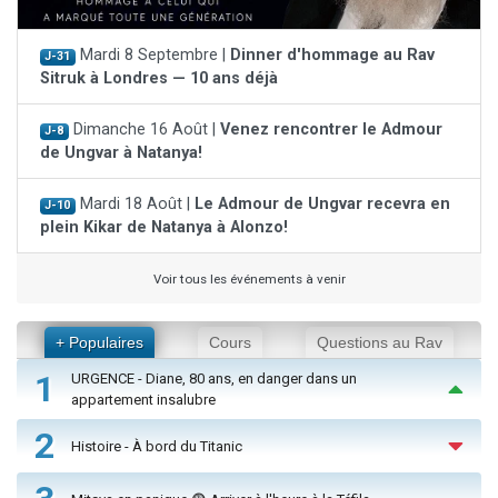
Mardi 8 Septembre |
Dinner d'hommage au Rav
J-31
Sitruk à Londres — 10 ans déjà
Dimanche 16 Août |
Venez rencontrer le Admour
J-8
de Ungvar à Natanya!
Mardi 18 Août |
Le Admour de Ungvar recevra en
J-10
plein Kikar de Natanya à Alonzo!
Voir tous les événements à venir
+ Populaires
Cours
Questions au Rav
1
URGENCE - Diane, 80 ans, en danger dans un
appartement insalubre
2
Histoire - À bord du Titanic