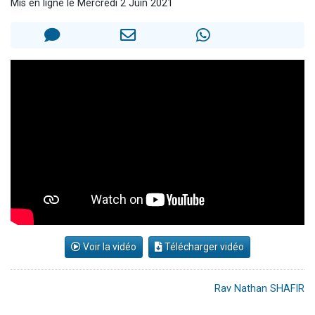
Mis en ligne le Mercredi 2 Juin 2021
13 personnes viennent de demander une bénédiction
30 personnes viennent de faire un don pour Sauvez la jambe de Yohan
Il reste 49 places pour étudier en groupe sur Zoom
12 nouvelles musiques dans Torah-Box Music
29 personnes viennent de demander une bénédiction
Voir la vidéo
Télécharger vidéo
Rav Nathan SHAFIR