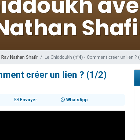
 viennent de demander une bénédiction
nnes viennent de faire un don pour Sauvez la jambe de Yohan
49 places pour étudier en groupe sur Zoom
lles musiques dans Torah-Box Music
 viennent de demander une bénédiction
 Rav Nathan Shafir
Le Chiddoukh (n°4) - Comment créer un lien ? (
ment créer un lien ? (1/2)
Envoyer
WhatsApp