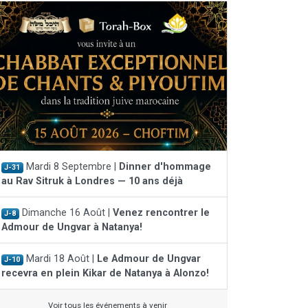
Mardi 8 Septembre |
Dinner d'hommage
J-31
au Rav Sitruk à Londres — 10 ans déjà
Dimanche 16 Août |
Venez rencontrer le
J-8
Admour de Ungvar à Natanya!
Mardi 18 Août |
Le Admour de Ungvar
J-10
recevra en plein Kikar de Natanya à Alonzo!
Voir tous les événements à venir