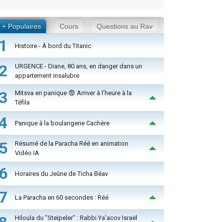
+ Populaires
Cours
Questions au Rav
1
Histoire - À bord du Titanic
2
URGENCE - Diane, 80 ans, en danger dans un
appartement insalubre
3
Mitsva en panique 😨 Arriver à l'heure à la
Téfila
4
Panique à la boulangerie Cachère
5
Résumé de la Paracha Réé en animation
Vidéo IA
6
Horaires du Jeûne de Ticha Béav
7
La Paracha en 60 secondes : Réé
Hiloula du "Steïpeler" : Rabbi Ya’acov Israël