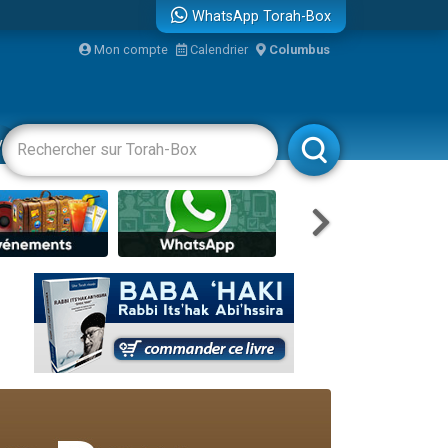
WhatsApp Torah-Box
bre
Mon compte
Calendrier
Columbus
...
vertissements
Livres
Rabbanim