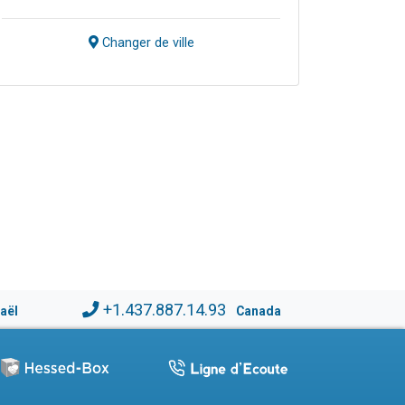
Changer de ville
+1.437.887.14.93
raël
Canada