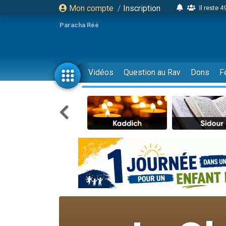
Mon compte
/
Inscription
Il reste 
16 person
Paracha Réé
2 personnes 
6 personnes 
4 personn
Vidéos
Question au Rav
Dons
F
2 personn
17 personnes
4 personnes 
Il reste 
Eva vient de
4 personnes 
3 personnes 
Odaya vient 
3 personn
2 personnes 