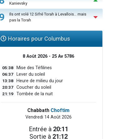
8
Kanievsky
9
Ils ont volé 12 Sifré Torah à Levallois… mais
pas la Torah
Horaires pour Columbus
8 Août 2026 - 25 Av 5786
05:38
Mise des Téfilines
06:37
Lever du soleil
13:38
Heure de milieu du jour
20:37
Coucher du soleil
21:19
Tombée de la nuit
Chabbath
Choftim
Vendredi 14 Août 2026
Entrée à
20:11
Sortie à
21:12