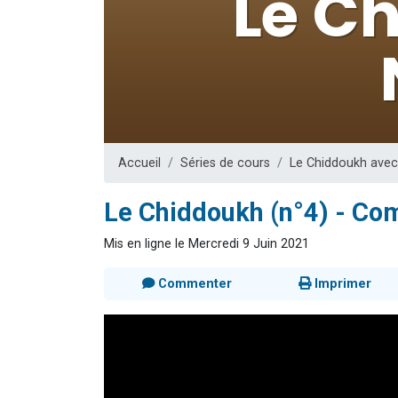
13 personnes
30 perso
Il reste 
12 nouve
29 personnes
Accueil
Séries de cours
Le Chiddoukh avec
Le Chiddoukh (n°4) - Com
Mis en ligne le Mercredi 9 Juin 2021
Commenter
Imprimer