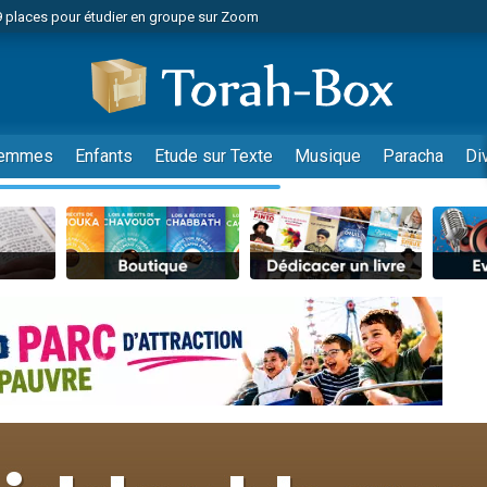
49 places pour étudier en groupe sur Zoom
nes viennent de faire un don pour Diane, 80 ans, dans un appartement insalu
viennent de nous rejoindre sur WhatsApp
viennent de nous rejoindre sur WhatsApp
es viennent de faire un don pour Reloger Rivka, 6 enfants, victime de violences
emmes
Enfants
Etude sur Texte
Musique
Paracha
Di
es viennent de faire un don pour 1 Journée de Vacances Pour les Enfants
 viennent de demander une bénédiction
viennent de nous rejoindre sur WhatsApp
49 places pour étudier en groupe sur Zoom
 donner son Maasser
viennent de nous rejoindre sur WhatsApp
viennent de nous rejoindre sur WhatsApp
de donner son Maasser
es viennent de faire un don pour 5 jours de vacances aux Orphelins
viennent de nous rejoindre sur WhatsApp