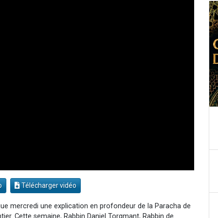
o
Télécharger vidéo
e mercredi une explication en profondeur de la Paracha de
er. Cette semaine, Rabbin Daniel Torgmant, Rabbin de