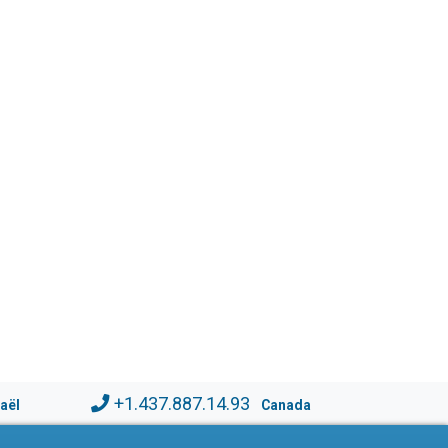
+1.437.887.14.93
raël
Canada