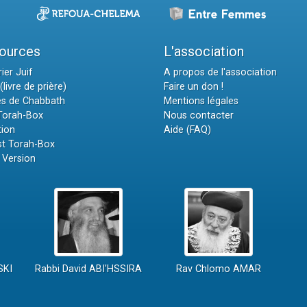
ources
L'association
ier Juif
A propos de l'association
(livre de prière)
Faire un don !
es de Chabbath
Mentions légales
 Torah-Box
Nous contacter
tion
Aide (FAQ)
t Torah-Box
 Version
SKI
Rabbi David ABI'HSSIRA
Rav Chlomo AMAR