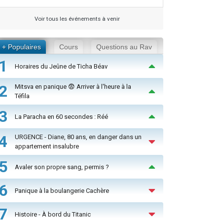
Voir tous les événements à venir
+ Populaires
Cours
Questions au Rav
1
Horaires du Jeûne de Ticha Béav
2
Mitsva en panique 😨 Arriver à l'heure à la
Téfila
3
La Paracha en 60 secondes : Réé
4
URGENCE - Diane, 80 ans, en danger dans un
appartement insalubre
5
Avaler son propre sang, permis ?
6
Panique à la boulangerie Cachère
7
Histoire - À bord du Titanic