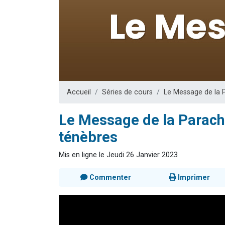
17 personnes
4 personnes 
Il reste 
Eva vient de
Eli vient de 
Accueil
Séries de cours
Le Message de la 
Le Message de la Parach
ténèbres
Mis en ligne le Jeudi 26 Janvier 2023
Commenter
Imprimer