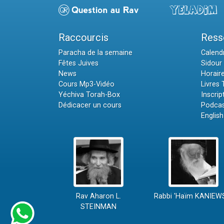
Raccourcis
Ress
Paracha de la semaine
Calendr
Fêtes Juives
Sidour 
News
Horair
Cours Mp3-Vidéo
Livres
Yéchiva Torah-Box
Inscrip
Dédicacer un cours
Podcas
English
Rav Aharon L.
Rabbi 'Haïm KANIEW
STEINMAN