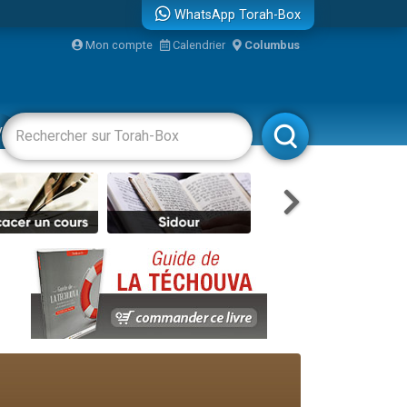
WhatsApp Torah-Box
Mon compte
Calendrier
Columbus
vertissements
Livres
Rabbanim
re
...