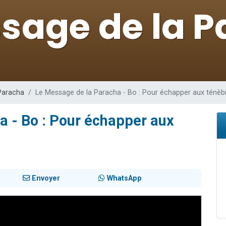
 viennent de demander une bénédiction
viennent de nous rejoindre sur WhatsApp
49 places pour étudier en groupe sur Zoom
 donner son Maasser
donner son Maasser
Paracha
Le Message de la Paracha - Bo : Pour échapper aux ténèb
a - Bo : Pour échapper aux
Envoyer
WhatsApp