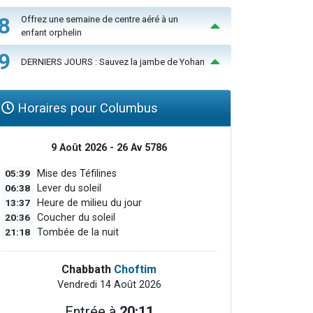
8
Offrez une semaine de centre aéré à un
enfant orphelin
9
DERNIERS JOURS : Sauvez la jambe de Yohan
Horaires pour Columbus
9 Août 2026 - 26 Av 5786
05:39
Mise des Téfilines
06:38
Lever du soleil
13:37
Heure de milieu du jour
20:36
Coucher du soleil
21:18
Tombée de la nuit
Chabbath
Choftim
Vendredi 14 Août 2026
Entrée à
20:11