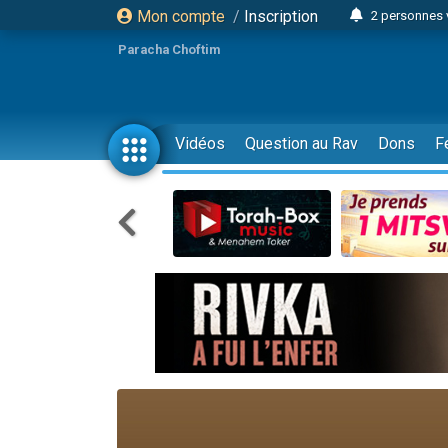
Mon compte
/
Inscription
2 personnes 
Lisbel Esthe
Paracha Choftim
3 person
2 personn
3 personnes 
Vidéos
Question au Rav
Dons
F
11 personnes
3 personn
Il reste 
2 personnes 
29 personnes
Il reste 
2 personnes 
6 personnes 
4 personn
2 personn