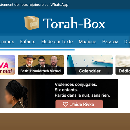
viennent de nous rejoindre sur WhatsApp
r vient de donner son Maasser
nes viennent de faire un don pour Événements Torah-Box
es viennent de faire un don pour Tsédaka : pauvres d'Israel
viennent de nous rejoindre sur WhatsApp
emmes
Enfants
Etude sur Texte
Musique
Paracha
Di
 viennent de demander une bénédiction
es viennent de faire un don pour Diane, 80 ans, dans un appartement insalub
49 places pour étudier en groupe sur Zoom
viennent de nous rejoindre sur WhatsApp
 viennent de demander une bénédiction
49 places pour étudier en groupe sur Zoom
viennent de nous rejoindre sur WhatsApp
viennent de nous rejoindre sur WhatsApp
es viennent de faire un don pour Reloger Rivka, 6 enfants, victime de violences
es viennent de faire un don pour 1 Journée de Vacances Pour les Enfants