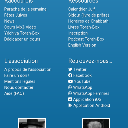
Raccourcis
Ressources
Paracha de la semaine
Calendrier Juif
Fêtes Juives
Sidour (livre de prière)
News
Horaires de Chabbath
Cours Mp3-Vidéo
Livres Torah-Box
Yéchiva Torah-Box
Inscription
Dédicacer un cours
Podcast Torah-Box
English Version
L'association
Retrouvez-nous...
A propos de l'association
Twitter
Faire un don !
Facebook
Mentions légales
YouTube
Nous contacter
WhatsApp
Aide (FAQ)
WhatsApp Femmes
Application iOS
Application Android