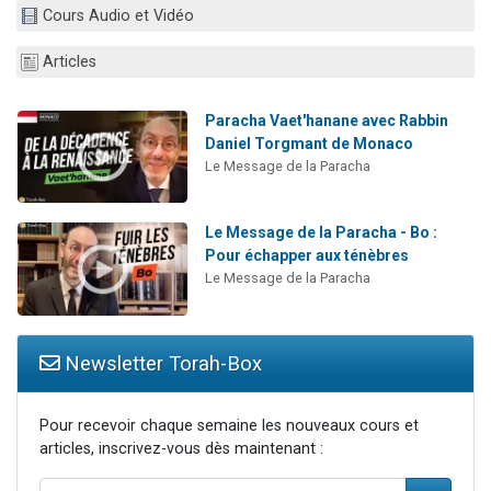
Cours Audio et Vidéo
Nouvelle émission radio : Visions de grandeur n°104 : Le Chabbath et le Birkat Hamazone à travers le temps
61 personnes viennent de demander une bénédiction
Articles
Ariel vient de donner son Maasser
Il reste 49 places pour étudier en groupe sur Zoom
Paracha Vaet'hanane avec Rabbin
Daniel Torgmant de Monaco
Eva vient de donner son Maasser
Le Message de la Paracha
Le Message de la Paracha - Bo :
Pour échapper aux ténèbres
Le Message de la Paracha
Newsletter Torah-Box
Pour recevoir chaque semaine les nouveaux cours et
articles, inscrivez-vous dès maintenant :