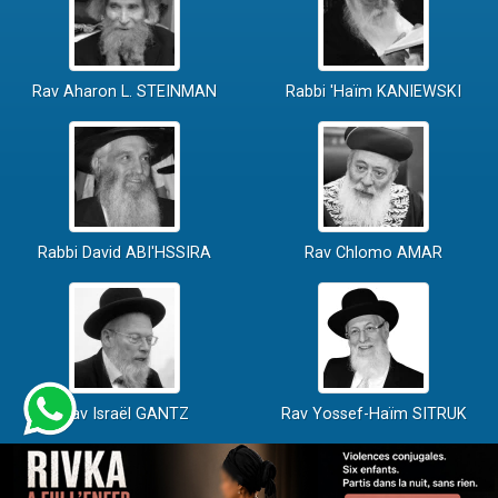
Rav Aharon L. STEINMAN
Rabbi 'Haïm KANIEWSKI
Rabbi David ABI'HSSIRA
Rav Chlomo AMAR
Rav Israël GANTZ
Rav Yossef-Haïm SITRUK