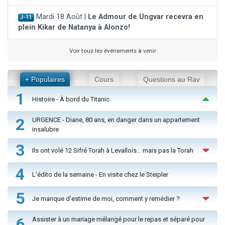
Mardi 18 Août |
Le Admour de Ungvar recevra en
J-11
plein Kikar de Natanya à Alonzo!
Voir tous les événements à venir
+ Populaires
Cours
Questions au Rav
1
Histoire - À bord du Titanic
2
URGENCE - Diane, 80 ans, en danger dans un appartement
insalubre
3
Ils ont volé 12 Sifré Torah à Levallois… mais pas la Torah
4
L'édito de la semaine - En visite chez le Steipler
5
Je manque d'estime de moi, comment y remédier ?
6
Assister à un mariage mélangé pour le repas et séparé pour