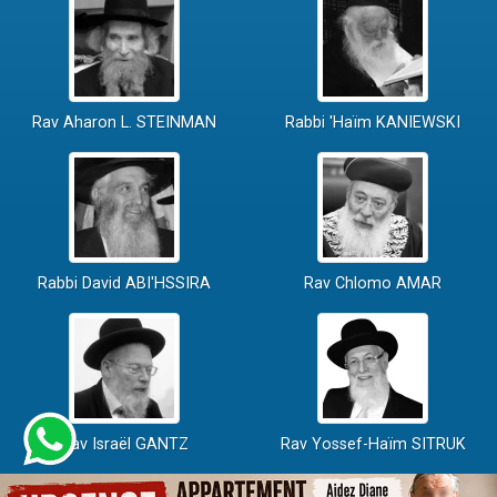
Rav Aharon L. STEINMAN
Rabbi 'Haïm KANIEWSKI
Rabbi David ABI'HSSIRA
Rav Chlomo AMAR
Rav Israël GANTZ
Rav Yossef-Haïm SITRUK