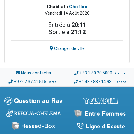
Chabbath
Choftim
Vendredi 14 Août 2026
Entrée à
20:11
Sortie à
21:12
Changer de ville
Nous contacter
+33.1.80.20.5000
France
+972.2.37.41.515
+1.437.887.14.93
Israël
Canada