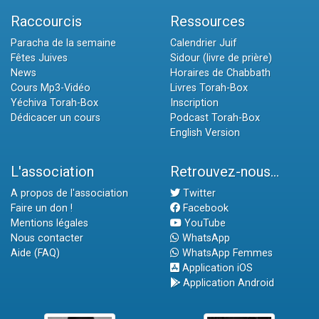
Raccourcis
Ressources
Paracha de la semaine
Calendrier Juif
Fêtes Juives
Sidour (livre de prière)
News
Horaires de Chabbath
Cours Mp3-Vidéo
Livres Torah-Box
Yéchiva Torah-Box
Inscription
Dédicacer un cours
Podcast Torah-Box
English Version
L'association
Retrouvez-nous...
A propos de l'association
Twitter
Faire un don !
Facebook
Mentions légales
YouTube
Nous contacter
WhatsApp
Aide (FAQ)
WhatsApp Femmes
Application iOS
Application Android