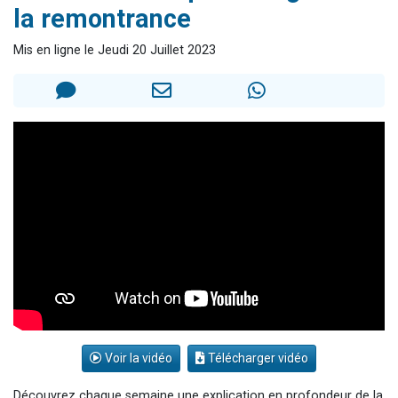
la remontrance
29 personnes viennent de demander une bénédiction
Il reste 49 places pour étudier en groupe sur Zoom
Mis en ligne le Jeudi 20 Juillet 2023
16 personnes viennent de faire un don pour Diane, 80 ans, dans un appartement insalubre
2 personnes viennent de nous rejoindre sur WhatsApp
6 personnes viennent de nous rejoindre sur WhatsApp
Voir la vidéo
Télécharger vidéo
Découvrez chaque semaine une explication en profondeur de la