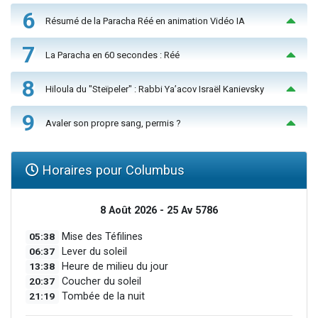
6
Résumé de la Paracha Réé en animation Vidéo IA
7
La Paracha en 60 secondes : Réé
8
Hiloula du "Steïpeler" : Rabbi Ya’acov Israël Kanievsky
9
Avaler son propre sang, permis ?
Horaires pour Columbus
8 Août 2026 - 25 Av 5786
05:38
Mise des Téfilines
06:37
Lever du soleil
13:38
Heure de milieu du jour
20:37
Coucher du soleil
21:19
Tombée de la nuit