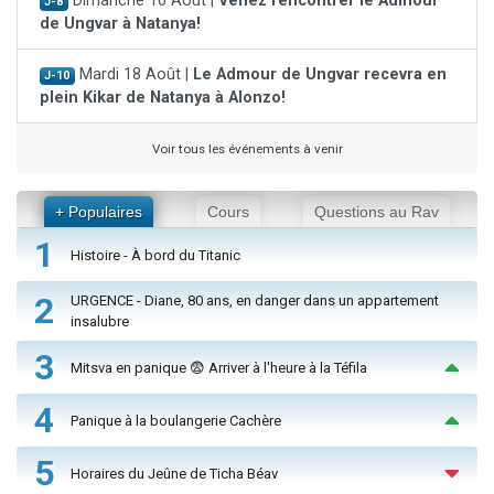
Dimanche 16 Août |
Venez rencontrer le Admour
J-8
de Ungvar à Natanya!
Mardi 18 Août |
Le Admour de Ungvar recevra en
J-10
plein Kikar de Natanya à Alonzo!
Voir tous les événements à venir
+ Populaires
Cours
Questions au Rav
1
Histoire - À bord du Titanic
2
URGENCE - Diane, 80 ans, en danger dans un appartement
insalubre
3
Mitsva en panique 😨 Arriver à l'heure à la Téfila
4
Panique à la boulangerie Cachère
5
Horaires du Jeûne de Ticha Béav