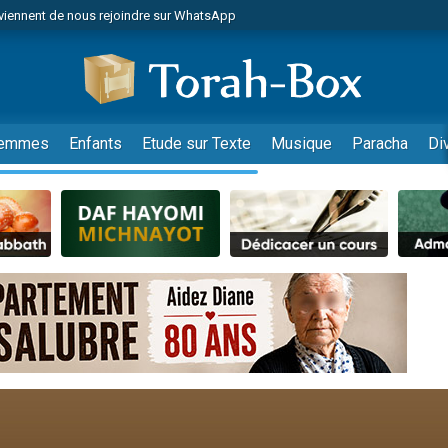
viennent de nous rejoindre sur WhatsApp
es viennent de faire un don pour Reloger Rivka, 6 enfants, victime de violences
es viennent de faire un don pour 1 Journée de Vacances Pour les Enfants
 viennent de demander une bénédiction
viennent de nous rejoindre sur WhatsApp
emmes
Enfants
Etude sur Texte
Musique
Paracha
Di
49 places pour étudier en groupe sur Zoom
nes viennent de faire un don pour Diane, 80 ans, dans un appartement insalu
 donner son Maasser
viennent de nous rejoindre sur WhatsApp
viennent de nous rejoindre sur WhatsApp
es viennent de faire un don pour 5 jours de vacances aux Orphelins
de donner son Maasser
 viennent de demander une bénédiction
viennent de nous rejoindre sur WhatsApp
nnes viennent de faire un don pour Sauvez la jambe de Yohan