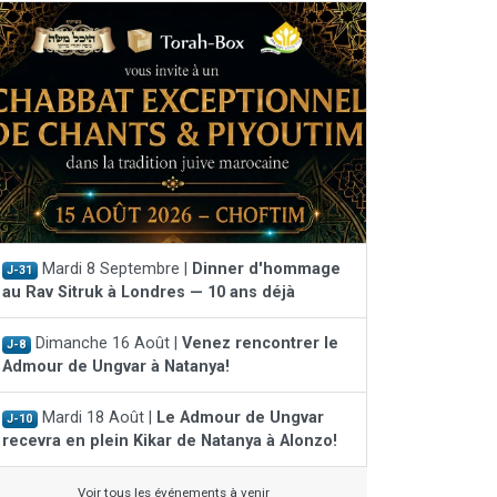
Mardi 8 Septembre |
Dinner d'hommage
J-31
au Rav Sitruk à Londres — 10 ans déjà
Dimanche 16 Août |
Venez rencontrer le
J-8
Admour de Ungvar à Natanya!
Mardi 18 Août |
Le Admour de Ungvar
J-10
recevra en plein Kikar de Natanya à Alonzo!
Voir tous les événements à venir