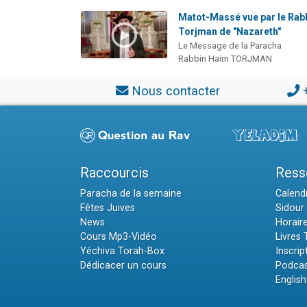
Matot-Massé vue par le Rab
Torjman de "Nazareth"
Le Message de la Paracha
Rabbin Haim TORJMAN
Nous contacter
Raccourcis
Ress
Paracha de la semaine
Calendr
Fêtes Juives
Sidour 
News
Horair
Cours Mp3-Vidéo
Livres
Yéchiva Torah-Box
Inscrip
Dédicacer un cours
Podcas
English