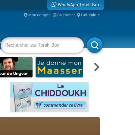
WhatsApp Torah-Box
...
Mon compte
Calendrier
Columbus
vertissements
Livres
Rabbanim
bre