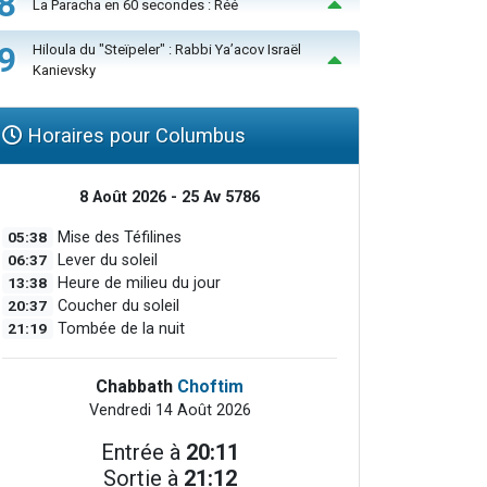
8
La Paracha en 60 secondes : Réé
9
Hiloula du "Steïpeler" : Rabbi Ya’acov Israël
Kanievsky
Horaires pour Columbus
8 Août 2026 - 25 Av 5786
05:38
Mise des Téfilines
06:37
Lever du soleil
13:38
Heure de milieu du jour
20:37
Coucher du soleil
21:19
Tombée de la nuit
Chabbath
Choftim
Vendredi 14 Août 2026
Entrée à
20:11
Sortie à
21:12