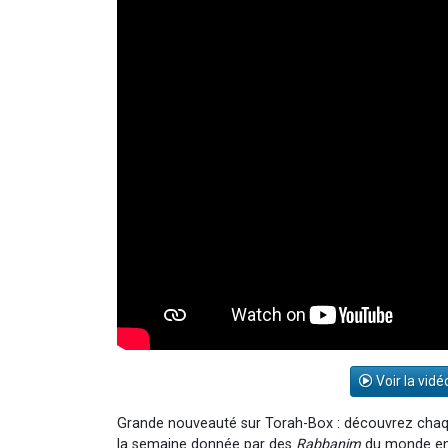
Voir la vidé
Grande nouveauté sur Torah-Box : découvrez chaq
la semaine donnée par des
Rabbanim
du monde ent