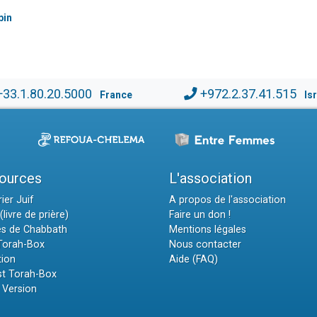
bin
+33.1.80.20.5000
+972.2.37.41.515
France
Is
ources
L'association
ier Juif
A propos de l'association
(livre de prière)
Faire un don !
es de Chabbath
Mentions légales
 Torah-Box
Nous contacter
tion
Aide (FAQ)
t Torah-Box
 Version