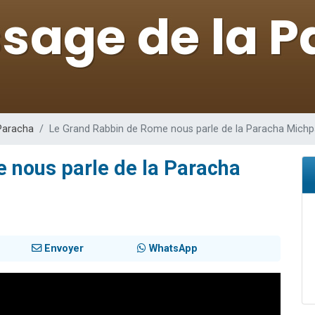
49 places pour étudier en groupe sur Zoom
lles musiques dans Torah-Box Music
viennent de nous rejoindre sur WhatsApp
viennent de nous rejoindre sur WhatsApp
viennent de nous rejoindre sur WhatsApp
Paracha
Le Grand Rabbin de Rome nous parle de la Paracha Michp
 nous parle de la Paracha
Envoyer
WhatsApp