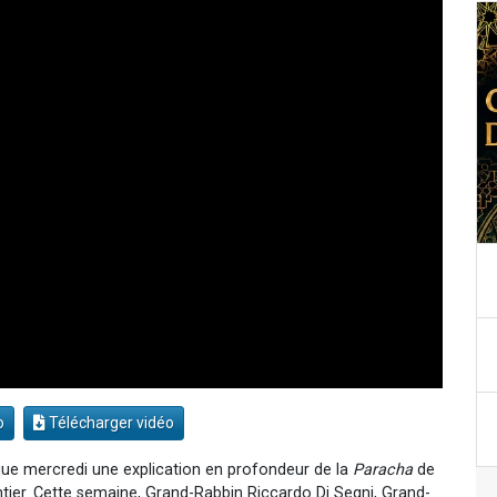
o
Télécharger vidéo
ue mercredi une explication en profondeur de la
Paracha
de
ier. Cette semaine, Grand-Rabbin Riccardo Di Segni, Grand-