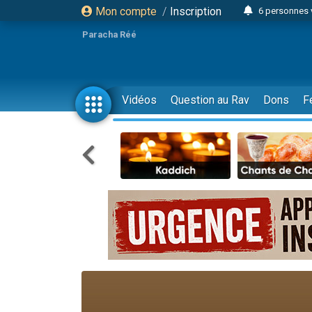
Mon compte
/
Inscription
6 personnes 
4 personn
Paracha Réé
2 personn
17 personnes
4 personnes 
Vidéos
Question au Rav
Dons
F
Il reste 
23 person
Eva vient de
4 personnes 
3 personnes 
3 personn
Odaya vient 
13 personnes
2 personnes 
30 perso