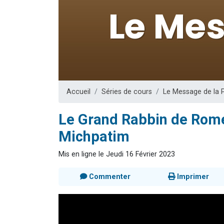
Il reste 
12 nouve
3 personnes 
2 personnes 
2 personnes 
Accueil
Séries de cours
Le Message de la 
Le Grand Rabbin de Rome
Michpatim
Mis en ligne le Jeudi 16 Février 2023
Commenter
Imprimer