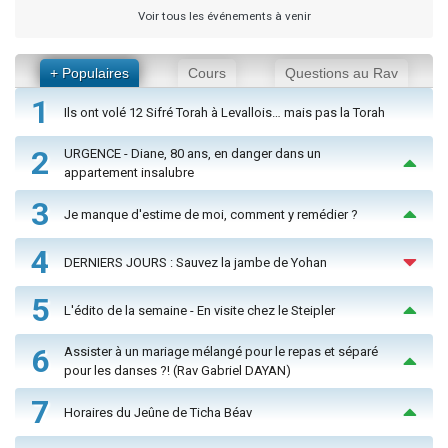
Voir tous les événements à venir
+ Populaires
Cours
Questions au Rav
1
Ils ont volé 12 Sifré Torah à Levallois… mais pas la Torah
2
URGENCE - Diane, 80 ans, en danger dans un
appartement insalubre
3
Je manque d'estime de moi, comment y remédier ?
4
DERNIERS JOURS : Sauvez la jambe de Yohan
5
L'édito de la semaine - En visite chez le Steipler
6
Assister à un mariage mélangé pour le repas et séparé
pour les danses ?! (Rav Gabriel DAYAN)
7
Horaires du Jeûne de Ticha Béav