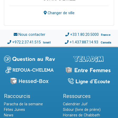
Changer de ville
Nous contacter
+33.1.80.20.5000
France
+972.2.37.41.515
+1.437.887.14.93
Israël
Canada
Raccourcis
Ressources
Paracha de la semaine
Calendrier Juif
Fêtes Juives
Sidour (livre de prière)
News
Horaires de Chabbath