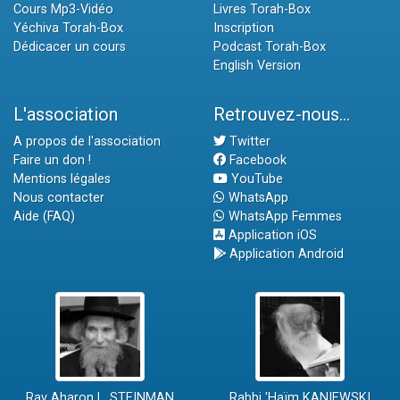
Cours Mp3-Vidéo
Livres Torah-Box
Yéchiva Torah-Box
Inscription
Dédicacer un cours
Podcast Torah-Box
English Version
L'association
Retrouvez-nous...
A propos de l'association
Twitter
Faire un don !
Facebook
Mentions légales
YouTube
Nous contacter
WhatsApp
Aide (FAQ)
WhatsApp Femmes
Application iOS
Application Android
Rav Aharon L. STEINMAN
Rabbi 'Haïm KANIEWSKI