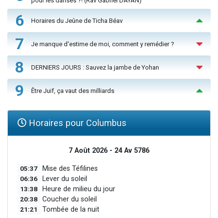
pour les danses ?! (Rav Gabriel DAYAN)
6
Horaires du Jeûne de Ticha Béav
7
Je manque d'estime de moi, comment y remédier ?
8
DERNIERS JOURS : Sauvez la jambe de Yohan
9
Être Juif, ça vaut des milliards
Horaires pour Columbus
7 Août 2026 - 24 Av 5786
05:37
Mise des Téfilines
06:36
Lever du soleil
13:38
Heure de milieu du jour
20:38
Coucher du soleil
21:21
Tombée de la nuit