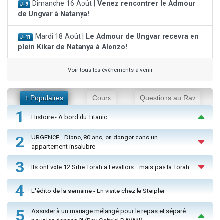
Dimanche 16 Août |
Venez rencontrer le Admour
J-9
de Ungvar à Natanya!
Mardi 18 Août |
Le Admour de Ungvar recevra en
J-11
plein Kikar de Natanya à Alonzo!
Voir tous les événements à venir
+ Populaires
Cours
Questions au Rav
1
Histoire - À bord du Titanic
2
URGENCE - Diane, 80 ans, en danger dans un
appartement insalubre
3
Ils ont volé 12 Sifré Torah à Levallois… mais pas la Torah
4
L'édito de la semaine - En visite chez le Steipler
5
Assister à un mariage mélangé pour le repas et séparé