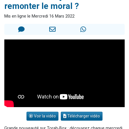
remonter le moral ?
3 personnes viennent de nous rejoindre sur WhatsApp
2 personnes viennent de nous rejoindre sur WhatsApp
Mis en ligne le Mercredi 16 Mars 2022
3 personnes viennent de nous rejoindre sur WhatsApp
2 nouvelles musiques dans Torah-Box Music
4 personnes viennent de faire un don pour Reloger Rivka, 6 enfants, victime de violences...
Voir la vidéo
Télécharger vidéo
Grande nouveauté sur Torah-Box : découvrez chaque mercredi