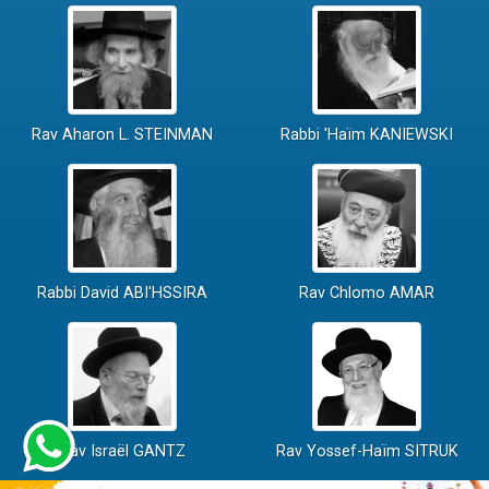
Rav Aharon L. STEINMAN
Rabbi 'Haïm KANIEWSKI
Rabbi David ABI'HSSIRA
Rav Chlomo AMAR
Rav Israël GANTZ
Rav Yossef-Haïm SITRUK