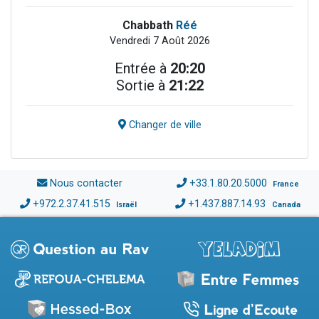
Chabbath
Réé
Vendredi 7 Août 2026
Entrée à
20:20
Sortie à
21:22
Changer de ville
Nous contacter
+33.1.80.20.5000
France
+972.2.37.41.515
+1.437.887.14.93
Israël
Canada