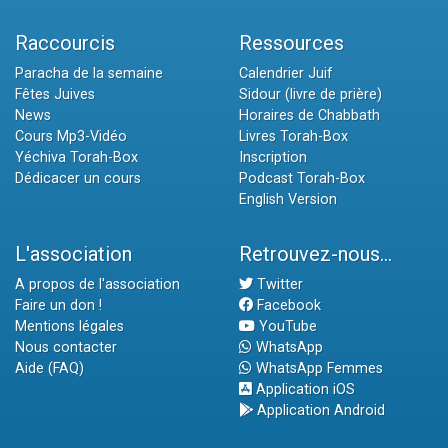
Raccourcis
Ressources
Paracha de la semaine
Calendrier Juif
Fêtes Juives
Sidour (livre de prière)
News
Horaires de Chabbath
Cours Mp3-Vidéo
Livres Torah-Box
Yéchiva Torah-Box
Inscription
Dédicacer un cours
Podcast Torah-Box
English Version
L'association
Retrouvez-nous...
A propos de l'association
Twitter
Faire un don !
Facebook
Mentions légales
YouTube
Nous contacter
WhatsApp
Aide (FAQ)
WhatsApp Femmes
Application iOS
Application Android