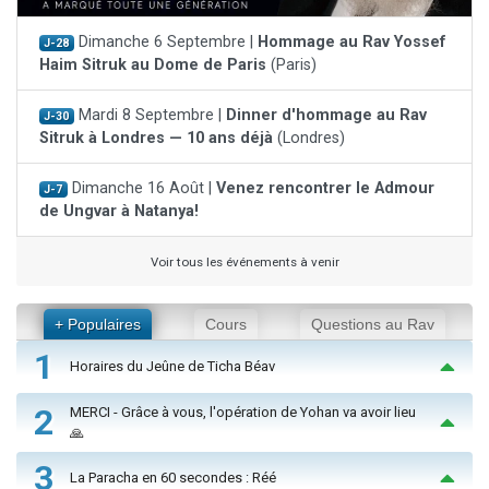
Dimanche 6 Septembre |
Hommage au Rav Yossef
J-28
Haim Sitruk au Dome de Paris
(Paris)
Mardi 8 Septembre |
Dinner d'hommage au Rav
J-30
Sitruk à Londres — 10 ans déjà
(Londres)
Dimanche 16 Août |
Venez rencontrer le Admour
J-7
de Ungvar à Natanya!
Voir tous les événements à venir
+ Populaires
Cours
Questions au Rav
1
Horaires du Jeûne de Ticha Béav
2
MERCI - Grâce à vous, l'opération de Yohan va avoir lieu
🙏
3
La Paracha en 60 secondes : Réé