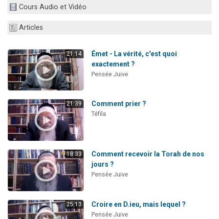
Cours Audio et Vidéo
2 personnes viennent de faire un don pour 1 Journée de Vacances Pour les Enfants
17 personnes viennent de demander une bénédiction
Articles
4 personnes viennent de nous rejoindre sur WhatsApp
Il reste 49 places pour étudier en groupe sur Zoom
Émet - La vérité, c'est quoi
21:14
exactement ?
2 personnes viennent de nous rejoindre sur WhatsApp
Pensée Juive
Comment prier ?
21:39
Téfila
Comment recevoir la Torah de nos
18:33
jours ?
Pensée Juive
Croire en D.ieu, mais lequel ?
25:13
Pensée Juive