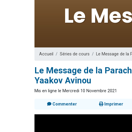
13 personnes
30 perso
Il reste 
12 nouve
29 personnes
Accueil
Séries de cours
Le Message de la 
Le Message de la Parach
Yaakov Avinou
Mis en ligne le Mercredi 10 Novembre 2021
Commenter
Imprimer