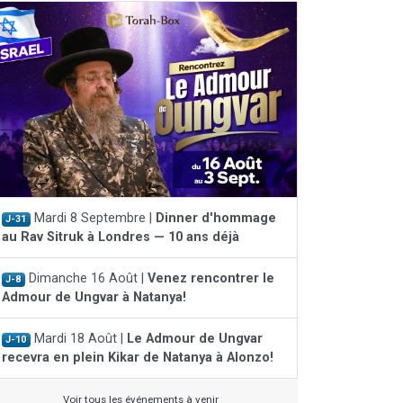
Mardi 8 Septembre |
Dinner d'hommage
J-31
au Rav Sitruk à Londres — 10 ans déjà
Dimanche 16 Août |
Venez rencontrer le
J-8
Admour de Ungvar à Natanya!
Mardi 18 Août |
Le Admour de Ungvar
J-10
recevra en plein Kikar de Natanya à Alonzo!
Voir tous les événements à venir