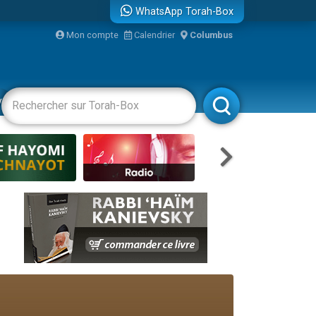
WhatsApp Torah-Box
bre
Mon compte
Calendrier
Columbus
...
vertissements
Livres
Rabbanim