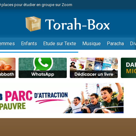
49 places pour étudier en groupe sur Zoom
nes viennent de faire un don pour Diane, 80 ans, dans un appartement insalu
viennent de nous rejoindre sur WhatsApp
viennent de nous rejoindre sur WhatsApp
es viennent de faire un don pour Reloger Rivka, 6 enfants, victime de violences
emmes
Enfants
Etude sur Texte
Musique
Paracha
Di
es viennent de faire un don pour 1 Journée de Vacances Pour les Enfants
 viennent de demander une bénédiction
viennent de nous rejoindre sur WhatsApp
49 places pour étudier en groupe sur Zoom
 donner son Maasser
viennent de nous rejoindre sur WhatsApp
viennent de nous rejoindre sur WhatsApp
de donner son Maasser
es viennent de faire un don pour 5 jours de vacances aux Orphelins
viennent de nous rejoindre sur WhatsApp