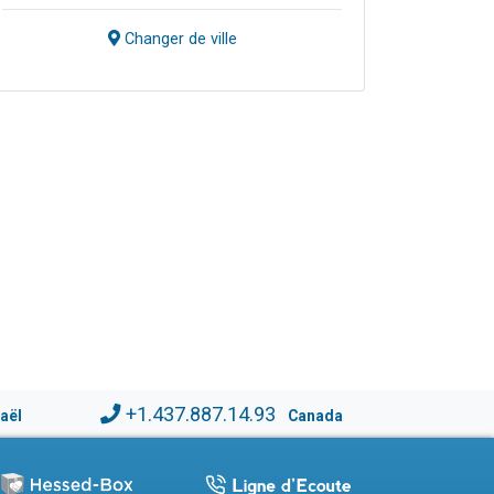
Changer de ville
+1.437.887.14.93
raël
Canada