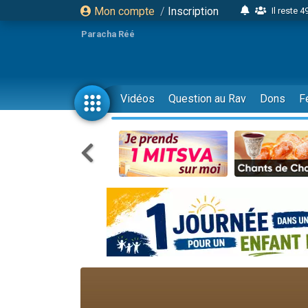
Il reste 
Mon compte
/
Inscription
16 person
Paracha Réé
2 personnes 
6 personnes 
4 personn
Vidéos
Question au Rav
Dons
F
2 personn
17 personnes
4 personnes 
Il reste 
Eva vient de
4 personnes 
3 personnes 
Odaya vient 
3 personn
2 personnes 