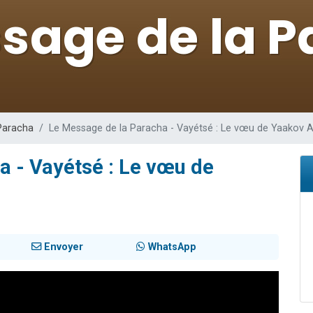
 viennent de demander une bénédiction
nnes viennent de faire un don pour Sauvez la jambe de Yohan
49 places pour étudier en groupe sur Zoom
lles musiques dans Torah-Box Music
 viennent de demander une bénédiction
Paracha
Le Message de la Paracha - Vayétsé : Le vœu de Yaakov 
a - Vayétsé : Le vœu de
Envoyer
WhatsApp