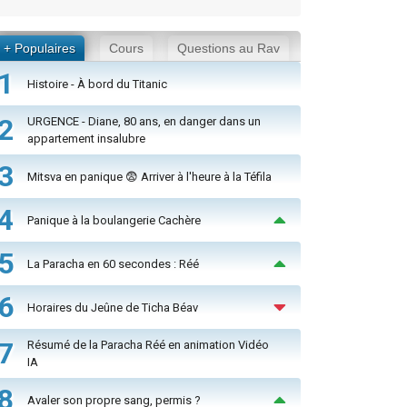
+ Populaires
Cours
Questions au Rav
1
Histoire - À bord du Titanic
2
URGENCE - Diane, 80 ans, en danger dans un
appartement insalubre
3
Mitsva en panique 😨 Arriver à l'heure à la Téfila
4
Panique à la boulangerie Cachère
5
La Paracha en 60 secondes : Réé
6
Horaires du Jeûne de Ticha Béav
7
Résumé de la Paracha Réé en animation Vidéo
IA
8
Avaler son propre sang, permis ?