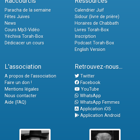
Raccourcis
Ressources
Paracha de la semaine
Calendrier Juif
Fêtes Juives
Sidour (livre de prière)
News
Horaires de Chabbath
Cours Mp3-Vidéo
Livres Torah-Box
Yéchiva Torah-Box
Inscription
Dédicacer un cours
Podcast Torah-Box
English Version
L'association
Retrouvez-nous...
A propos de l'association
Twitter
Faire un don !
Facebook
Mentions légales
YouTube
Nous contacter
WhatsApp
Aide (FAQ)
WhatsApp Femmes
Application iOS
Application Android