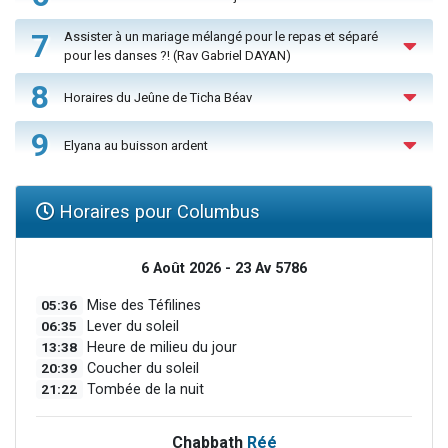
7
Assister à un mariage mélangé pour le repas et séparé
pour les danses ?! (Rav Gabriel DAYAN)
8
Horaires du Jeûne de Ticha Béav
9
Elyana au buisson ardent
Horaires pour Columbus
6 Août 2026 - 23 Av 5786
05:36
Mise des Téfilines
06:35
Lever du soleil
13:38
Heure de milieu du jour
20:39
Coucher du soleil
21:22
Tombée de la nuit
Chabbath
Réé