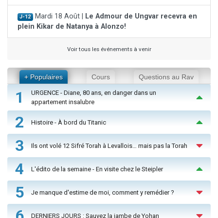
Mardi 18 Août |
Le Admour de Ungvar recevra en
J-12
plein Kikar de Natanya à Alonzo!
Voir tous les événements à venir
+ Populaires
Cours
Questions au Rav
1
URGENCE - Diane, 80 ans, en danger dans un
appartement insalubre
2
Histoire - À bord du Titanic
3
Ils ont volé 12 Sifré Torah à Levallois… mais pas la Torah
4
L'édito de la semaine - En visite chez le Steipler
5
Je manque d'estime de moi, comment y remédier ?
6
DERNIERS JOURS : Sauvez la jambe de Yohan