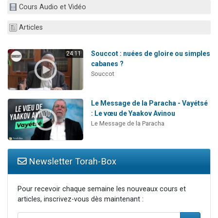
Cours Audio et Vidéo
Nouvelle émission radio : Visions de grandeur n°104 : Le Chabbath et le Birkat Hamazone à travers le temps
61 personnes viennent de demander une bénédiction
Articles
Ariel vient de donner son Maasser
Il reste 49 places pour étudier en groupe sur Zoom
Souccot : nuées de gloire ou simples
24:11
cabanes ?
Eva vient de donner son Maasser
Souccot
Le Message de la Paracha - Vayétsé
: Le vœu de Yaakov Avinou
Le Message de la Paracha
Newsletter Torah-Box
Pour recevoir chaque semaine les nouveaux cours et
articles, inscrivez-vous dès maintenant :