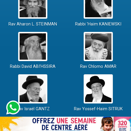
Rav Aharon L. STEINMAN
Rabbi 'Haïm KANIEWSKI
Rabbi David ABI'HSSIRA
Rav Chlomo AMAR
Rav Israël GANTZ
Rav Yossef-Haïm SITRUK