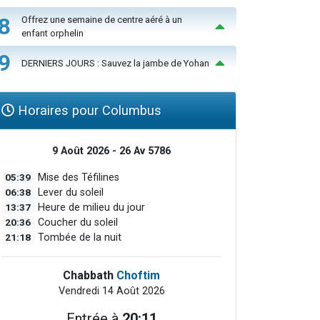
8
Offrez une semaine de centre aéré à un
enfant orphelin
9
DERNIERS JOURS : Sauvez la jambe de Yohan
Horaires pour Columbus
9 Août 2026 - 26 Av 5786
05:39
Mise des Téfilines
06:38
Lever du soleil
13:37
Heure de milieu du jour
20:36
Coucher du soleil
21:18
Tombée de la nuit
Chabbath
Choftim
Vendredi 14 Août 2026
Entrée à
20:11