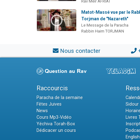
Rav Méïr AFRIAT
Matot-Massé vue par le Rab
Torjman de "Nazareth"
Le Message de la Paracha
Rabbin Haim TORJMAN
Nous contacter
Raccourcis
Ress
Paracha de la semaine
Calendr
Fêtes Juives
Sidour 
News
Horair
Cours Mp3-Vidéo
Livres
Yéchiva Torah-Box
Inscrip
Dédicacer un cours
Podcas
English