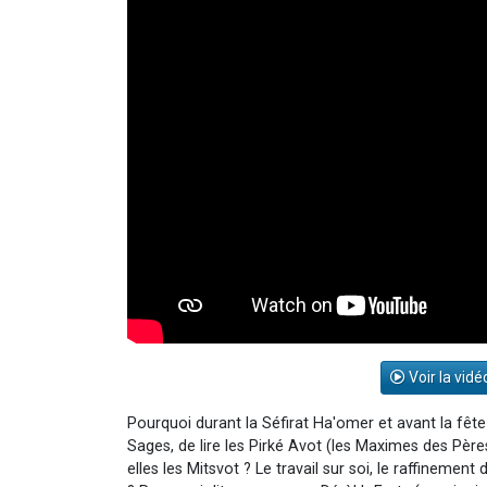
Voir la vidé
Pourquoi durant la Séfirat Ha'omer et avant la fête
Sages, de lire les Pirké Avot (les Maximes des Père
elles les Mitsvot ? Le travail sur soi, le raffinement