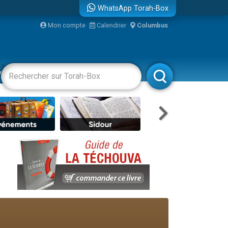
WhatsApp Torah-Box
Mon compte
Calendrier
Columbus
re
vertissements
Livres
Rabbanim
...