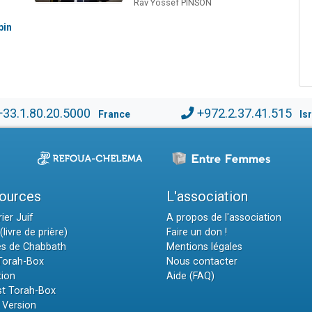
Rav Yossef PINSON
bin
+33.1.80.20.5000
+972.2.37.41.515
France
Is
ources
L'association
ier Juif
A propos de l'association
(livre de prière)
Faire un don !
es de Chabbath
Mentions légales
 Torah-Box
Nous contacter
tion
Aide (FAQ)
t Torah-Box
 Version