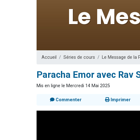
Il reste 
Eva vient de
4 personnes 
3 personnes 
3 person
Accueil
Séries de cours
Le Message de la 
Paracha Emor avec Rav S
Mis en ligne le Mercredi 14 Mai 2025
Commenter
Imprimer