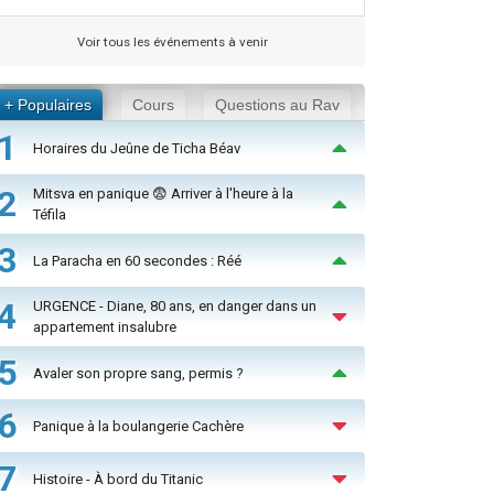
Voir tous les événements à venir
+ Populaires
Cours
Questions au Rav
1
Horaires du Jeûne de Ticha Béav
2
Mitsva en panique 😨 Arriver à l'heure à la
Téfila
3
La Paracha en 60 secondes : Réé
4
URGENCE - Diane, 80 ans, en danger dans un
appartement insalubre
5
Avaler son propre sang, permis ?
6
Panique à la boulangerie Cachère
7
Histoire - À bord du Titanic