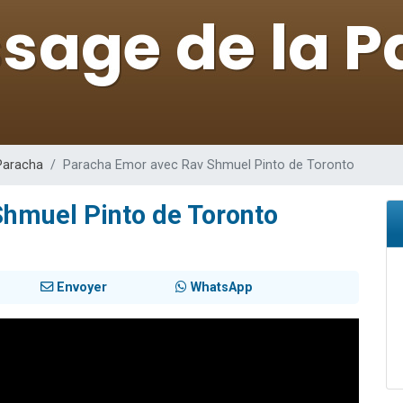
49 places pour étudier en groupe sur Zoom
 donner son Maasser
viennent de nous rejoindre sur WhatsApp
viennent de nous rejoindre sur WhatsApp
nes viennent de faire un don pour Événements Torah-Box
Paracha
Paracha Emor avec Rav Shmuel Pinto de Toronto
hmuel Pinto de Toronto
Envoyer
WhatsApp