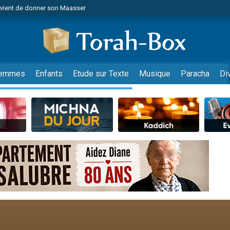
r vient de donner son Maasser
es viennent de faire un don pour Tsédaka : pauvres d'Israel
viennent de nous rejoindre sur WhatsApp
 viennent de demander une bénédiction
es viennent de faire un don pour Diane, 80 ans, dans un appartement insalub
emmes
Enfants
Etude sur Texte
Musique
Paracha
Di
49 places pour étudier en groupe sur Zoom
viennent de nous rejoindre sur WhatsApp
 viennent de demander une bénédiction
49 places pour étudier en groupe sur Zoom
viennent de nous rejoindre sur WhatsApp
viennent de nous rejoindre sur WhatsApp
es viennent de faire un don pour Reloger Rivka, 6 enfants, victime de violences
es viennent de faire un don pour 1 Journée de Vacances Pour les Enfants
viennent de nous rejoindre sur WhatsApp
 viennent de demander une bénédiction