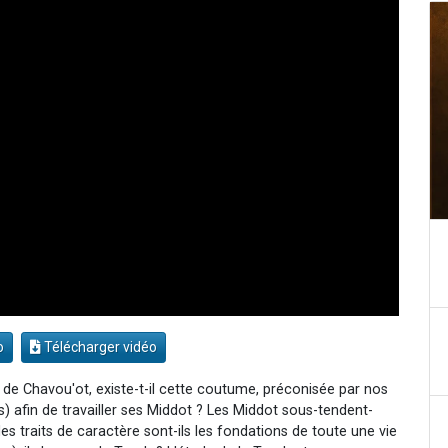
o
Télécharger vidéo
 de Chavou'ot, existe-t-il cette coutume, préconisée par nos
s) afin de travailler ses Middot ? Les Middot sous-tendent-
 des traits de caractère sont-ils les fondations de toute une vie