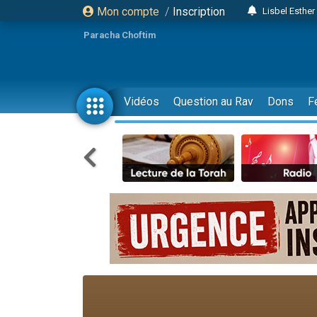
Mon compte
/
Inscription
Lisbel Esthe
2 personn
Paracha Choftim
3 personnes 
11 personnes
3 personn
Vidéos
Question au Rav
Dons
F
Il reste 
2 personnes 
29 personnes
Il reste 
2 personnes 
6 personnes 
4 personn
2 personn
4 personnes 
17 personnes