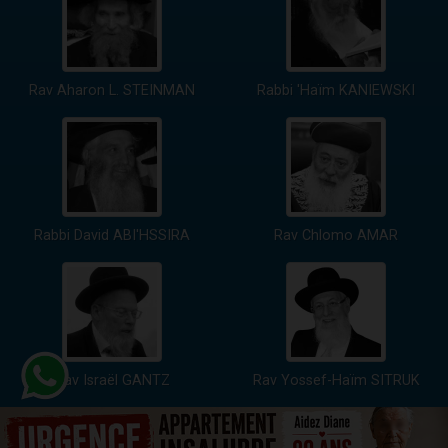
Rav Aharon L. STEINMAN
Rabbi 'Haïm KANIEWSKI
Rabbi David ABI'HSSIRA
Rav Chlomo AMAR
Rav Israël GANTZ
Rav Yossef-Haïm SITRUK