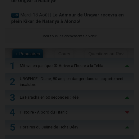
de Ungvar à Natanya!
Mardi 18 Août |
Le Admour de Ungvar recevra en
J-9
plein Kikar de Natanya à Alonzo!
Voir tous les événements à venir
+ Populaires
Cours
Questions au Rav
1
Mitsva en panique 😨 Arriver à l'heure à la Téfila
2
URGENCE - Diane, 80 ans, en danger dans un appartement
insalubre
3
La Paracha en 60 secondes : Réé
4
Histoire - À bord du Titanic
5
Horaires du Jeûne de Ticha Béav