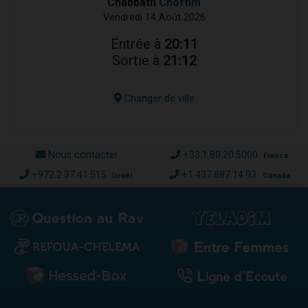
Chabbath
Choftim
Vendredi 14 Août 2026
Entrée à
20:11
Sortie à
21:12
Changer de ville
Nous contacter
+33.1.80.20.5000
France
+972.2.37.41.515
+1.437.887.14.93
Israël
Canada