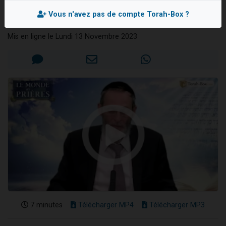
Adon 'Olam
2 personnes viennent de nous rejoindre sur WhatsApp
Vous n'avez pas de compte Torah-Box ?
Rav Yossef-'Haï ABERGEL
13 personnes viennent de demander une bénédiction
Mis en ligne le Lundi 13 Novembre 2023
Il reste 49 places pour étudier en groupe sur Zoom
12 nouvelles musiques dans Torah-Box Music
2 personnes viennent de nous rejoindre sur WhatsApp
7 minutes
Télécharger MP4
Télécharger MP3