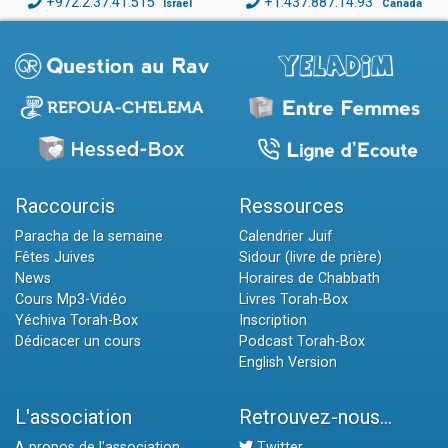
+972.2.37.41.515
+1.437.887.14.93
Israël
Canada
Raccourcis
Ressources
Paracha de la semaine
Calendrier Juif
Fêtes Juives
Sidour (livre de prière)
News
Horaires de Chabbath
Cours Mp3-Vidéo
Livres Torah-Box
Yéchiva Torah-Box
Inscription
Dédicacer un cours
Podcast Torah-Box
English Version
L'association
Retrouvez-nous...
A propos de l'association
Twitter