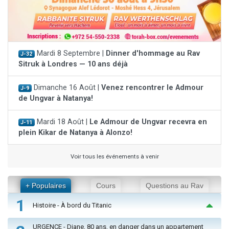
Mardi 8 Septembre |
Dinner d'hommage au Rav
J-32
Sitruk à Londres — 10 ans déjà
Dimanche 16 Août |
Venez rencontrer le Admour
J-9
de Ungvar à Natanya!
Mardi 18 Août |
Le Admour de Ungvar recevra en
J-11
plein Kikar de Natanya à Alonzo!
Voir tous les événements à venir
+ Populaires
Cours
Questions au Rav
1
Histoire - À bord du Titanic
URGENCE - Diane, 80 ans, en danger dans un appartement