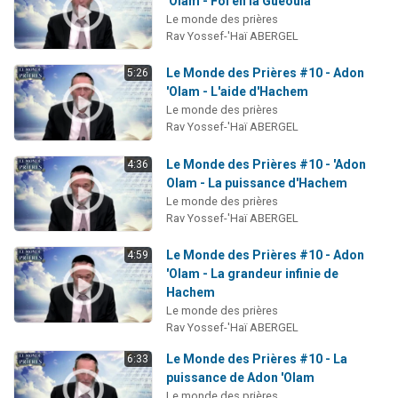
'Olam - Foi en la Guéoula
Il reste 49 places pour étudier en groupe sur Zoom
Le monde des prières
Rav Yossef-'Haï ABERGEL
Eva vient de donner son Maasser
4 personnes viennent de nous rejoindre sur WhatsApp
Le Monde des Prières #10 - Adon
5:26
'Olam - L'aide d'Hachem
3 personnes viennent de nous rejoindre sur WhatsApp
Le monde des prières
Odaya vient de donner son Maasser
Rav Yossef-'Haï ABERGEL
Le Monde des Prières #10 - 'Adon
4:36
Olam - La puissance d'Hachem
Le monde des prières
Rav Yossef-'Haï ABERGEL
Le Monde des Prières #10 - Adon
4:59
'Olam - La grandeur infinie de
Hachem
Le monde des prières
Rav Yossef-'Haï ABERGEL
Le Monde des Prières #10 - La
6:33
puissance de Adon 'Olam
Le monde des prières