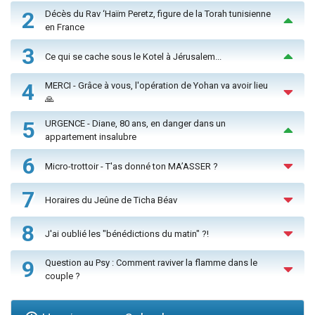
2
Décès du Rav ‘Haïm Peretz, figure de la Torah tunisienne
en France
3
Ce qui se cache sous le Kotel à Jérusalem...
4
MERCI - Grâce à vous, l'opération de Yohan va avoir lieu
🙏
5
URGENCE - Diane, 80 ans, en danger dans un
appartement insalubre
6
Micro-trottoir - T'as donné ton MA’ASSER ?
7
Horaires du Jeûne de Ticha Béav
8
J'ai oublié les "bénédictions du matin" ?!
9
Question au Psy : Comment raviver la flamme dans le
couple ?