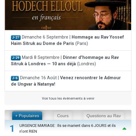
Dimanche 6 Septembre |
Hommage au Rav Yossef
J-27
Haim Sitruk au Dome de Paris
(Paris)
Mardi 8 Septembre |
Dinner d'hommage au Rav
J-29
Sitruk à Londres — 10 ans déjà
(Londres)
Dimanche 16 Août |
Venez rencontrer le Admour
J-6
de Ungvar à Natanya!
Voir tous les événements à venir
+ Populaires
Cours
Questions au Rav
1
URGENCE MARIAGE : Ils se marient dans 6 JOURS et ils
n'ont RIEN