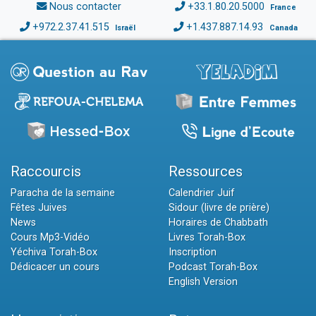
Nous contacter
+33.1.80.20.5000
France
+972.2.37.41.515
+1.437.887.14.93
Israël
Canada
Raccourcis
Ressources
Paracha de la semaine
Calendrier Juif
Fêtes Juives
Sidour (livre de prière)
News
Horaires de Chabbath
Cours Mp3-Vidéo
Livres Torah-Box
Yéchiva Torah-Box
Inscription
Dédicacer un cours
Podcast Torah-Box
English Version