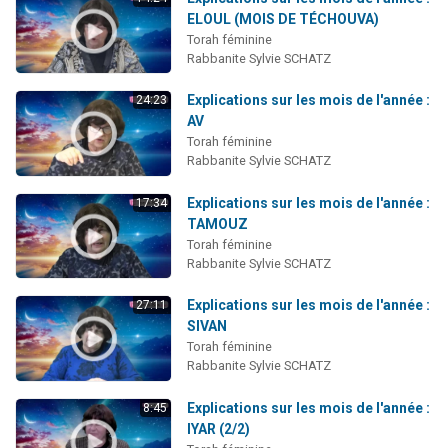
2 personnes viennent de nous rejoindre sur WhatsApp
ELOUL (MOIS DE TÉCHOUVA)
Torah féminine
Eli vient de donner son Maasser
Rabbanite Sylvie SCHATZ
Lisbel Esther vient de donner son Maasser
Explications sur les mois de l'année :
24:23
3 personnes viennent de faire un don pour Événements Torah-Box
AV
2 personnes viennent de nous rejoindre sur WhatsApp
Torah féminine
Rabbanite Sylvie SCHATZ
Explications sur les mois de l'année :
17:34
TAMOUZ
Torah féminine
Rabbanite Sylvie SCHATZ
Explications sur les mois de l'année :
27:11
SIVAN
Torah féminine
Rabbanite Sylvie SCHATZ
Explications sur les mois de l'année :
8:45
IYAR (2/2)