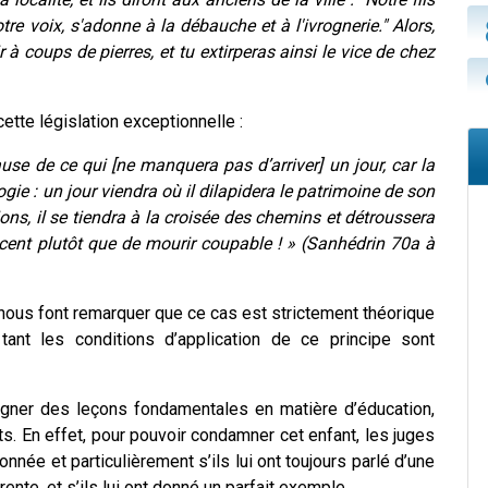
notre voix, s'adonne à la débauche et à l'ivrognerie." Alors,
r à coups de pierres, et tu extirperas ainsi le vice de chez
ette législation exceptionnelle :
cause de ce qui [ne manquera pas d’arriver] un jour, car la
ie : un jour viendra où il dilapidera le patrimoine de son
ons, il se tiendra à la croisée des chemins et détroussera
ocent plutôt que de mourir coupable ! » (Sanhédrin 70a à
nous font remarquer que ce cas est strictement théorique
 tant les conditions d’application de ce principe sont
igner des leçons fondamentales en matière d’éducation,
s. En effet, pour pouvoir condamner cet enfant, les juges
nnée et particulièrement s’ils lui ont toujours parlé d’une
rente, et s’ils lui ont donné un parfait exemple.