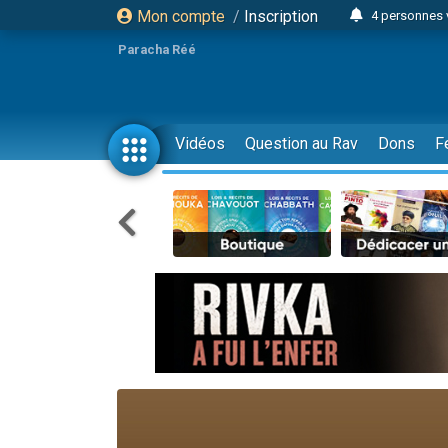
Mon compte
/
Inscription
4 personnes 
3 personnes 
Paracha Réé
Odaya vient 
3 personn
3 personn
Vidéos
Question au Rav
Dons
F
13 personnes
2 personnes 
30 perso
Il reste 
12 nouve
3 personnes 
2 personnes 
3 personnes 
2 nouvel
8 personn