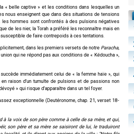
 « belle captive » et les conditions dans lesquelles un
ges nous enseignent que dans des situations de tensions
 les hommes sont confrontés à des pulsions négatives
t que de les nier, la Torah a préféré les reconnaître mais en
 susceptible de faire contrepoids à ces tentations.
plicitement, dans les premiers versets de notre
Paracha
,
te union qui ne répond pas aux conditions de « Kédoucha »,
 » succède immédiatement celui de « la femme haïe », qui
 en raison d’un tumulte de pulsions et de passions non
dévoyé » qui risque d’apparaître dans un tel foyer.
t assez exceptionnelle (Deutéronome, chap. 21, verset 18-
rd à la voix de son père comme à celle de sa mère, et qui,
ir, son père et sa mère se saisiront de lui, le traduiront
localité, et ils diront aux anciens de la ville : "Notre fils