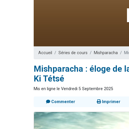
Nouvelle émis
61 personnes
Ariel vient 
Il reste 
Eva vient de
Accueil
Séries de cours
Mishparacha
Mi
Mishparacha : éloge de la
Ki Tétsé
Mis en ligne le Vendredi 5 Septembre 2025
Commenter
Imprimer