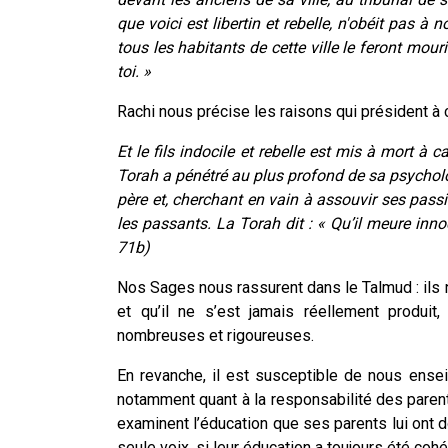
que voici est libertin et rebelle, n'obéit pas à 
tous les habitants de cette ville le feront mouri
toi. »
Rachi nous précise les raisons qui président à c
Et le fils indocile et rebelle est mis à mort à 
Torah a pénétré au plus profond de sa psycholog
père et, cherchant en vain à assouvir ses passi
les passants. La Torah dit : « Qu’il meure inn
71b)
Nos Sages nous rassurent dans le Talmud : ils 
et qu’il ne s’est jamais réellement produit,
nombreuses et rigoureuses.
En revanche, il est susceptible de nous ense
notamment quant à la responsabilité des parent
examinent l’éducation que ses parents lui ont do
seule voix, si leur éducation a toujours été cohé