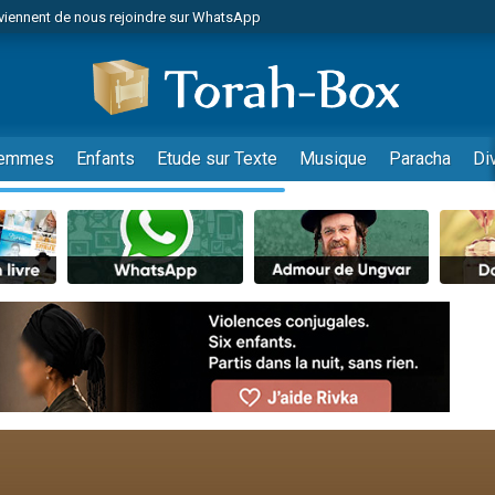
viennent de nous rejoindre sur WhatsApp
viennent de nous rejoindre sur WhatsApp
de donner son Maasser
es viennent de faire un don pour 5 jours de vacances aux Orphelins
es viennent de faire un don pour Diane, 80 ans, dans un appartement insalub
emmes
Enfants
Etude sur Texte
Musique
Paracha
Di
 viennent de demander une bénédiction
viennent de nous rejoindre sur WhatsApp
nnes viennent de faire un don pour Sauvez la jambe de Yohan
49 places pour étudier en groupe sur Zoom
lles musiques dans Torah-Box Music
viennent de nous rejoindre sur WhatsApp
viennent de nous rejoindre sur WhatsApp
viennent de nous rejoindre sur WhatsApp
les musiques dans Torah-Box Music
es viennent de faire un don pour Tsédaka : pauvres d'Israel