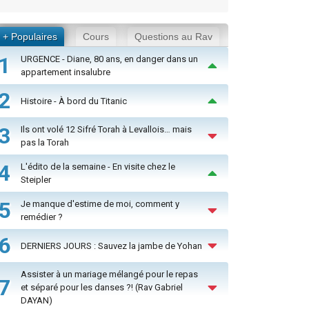
+ Populaires
Cours
Questions au Rav
1
URGENCE - Diane, 80 ans, en danger dans un
appartement insalubre
2
Histoire - À bord du Titanic
3
Ils ont volé 12 Sifré Torah à Levallois… mais
pas la Torah
4
L'édito de la semaine - En visite chez le
Steipler
5
Je manque d'estime de moi, comment y
remédier ?
6
DERNIERS JOURS : Sauvez la jambe de Yohan
Assister à un mariage mélangé pour le repas
7
et séparé pour les danses ?! (Rav Gabriel
DAYAN)