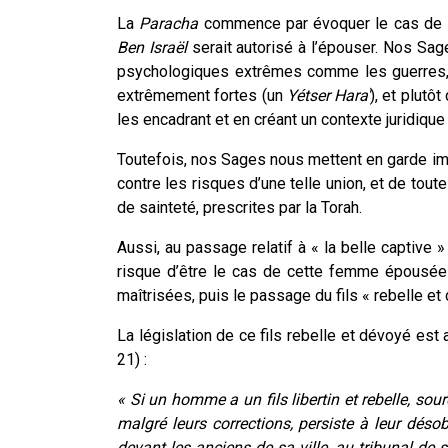
La
Paracha
commence par évoquer le cas de la
Ben Israël
serait autorisé à l’épouser. Nos Sa
psychologiques extrêmes comme les guerres,
extrêmement fortes (un
Yétser Hara'
), et plutô
les encadrant et en créant un contexte juridique
Toutefois, nos Sages nous mettent en garde im
contre les risques d’une telle union, et de tou
de sainteté, prescrites par la Torah.
Aussi, au passage relatif à « la belle captive
risque d’être le cas de cette femme épousée
maîtrisées, puis le passage du fils « rebelle et 
La législation de ce fils rebelle et dévoyé es
21) :
« Si un homme a un fils libertin et rebelle, sou
malgré leurs corrections, persiste à leur désobé
devant les anciens de sa ville, au tribunal de sa 