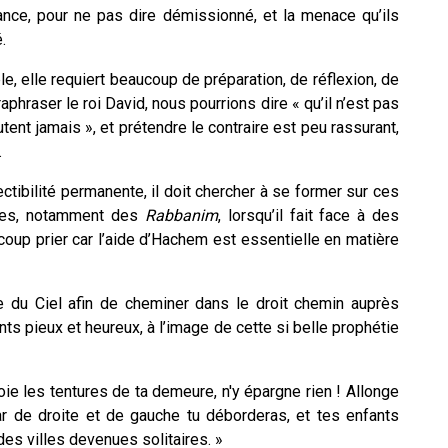
ance, pour ne pas dire démissionné, et la menace qu’ils
.
e, elle requiert beaucoup de préparation, de réflexion, de
phraser le roi David, nous pourrions dire « qu’il n’est pas
tent jamais », et prétendre le contraire est peu rassurant,
.
ctibilité permanente, il doit chercher à se former sur ces
ntes, notamment des
Rabbanim
, lorsqu’il fait face à des
ucoup prier car l’aide d’Hachem est essentielle en matière
e du Ciel afin de cheminer dans le droit chemin auprès
nts pieux et heureux, à l’image de cette si belle prophétie
oie les tentures de ta demeure, n'y épargne rien ! Allonge
ar de droite et de gauche tu déborderas, et tes enfants
 des villes devenues solitaires. »