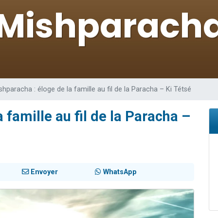
sion radio : Visions de grandeur n°104 : Le Chabbath et le Birkat Hamazone à 
 viennent de demander une bénédiction
de donner son Maasser
49 places pour étudier en groupe sur Zoom
 donner son Maasser
shparacha : éloge de la famille au fil de la Paracha – Ki Tétsé
 famille au fil de la Paracha –
Envoyer
WhatsApp